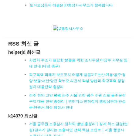
토지보상문제 해결은 JD행정사사무소가 함께합니다
RSS 최신 글
helperjd 최신글
사업자 주소가 필요한 분들을 위한 소사무실·비상주 사무실 임
대 안내 (대전 중구)
학교폭력 피해자 보호조치 어떻게 받을까? 논산·계룡·공주·청
양·보령·서산·당진 학부모 의견서 작성 방법과 학교폭력 행정
절차 대응전략 총정리
전주 천안 고양 평택 파주 서울 인천 광주 수원 김포 음주운전
구제 대응 전략 총정리｜면허취소·면허정지 행정심판과 반성
문·탄원서 작성 행정사 안내
k14970 최신글
서울 공무원 소청심사 절차와 방법 총정리｜징계 취소·감경(변
경) 결과가 갈리는 보충서면 전략 핵심 포인트 | 서울 행정사
소청심사 대응 가이드