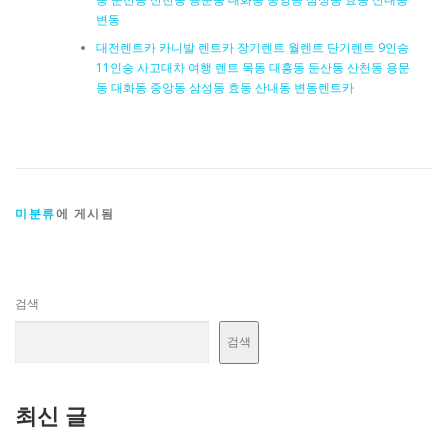
변동
대전렌트카 카니발 렌트카 장기렌트 월렌트 단기렌트 9인승
11인승 사고대차 여행 렌트 목동 대흥동 둔산동 산천동 용문
동 대화동 중앙동 삼성동 효동 산내동 변동렌트카
미분류
에 게시됨
검색
검색
최신 글