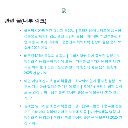
관련 글(내부 링크)
글루타치온·타우린 효능과 복용법 | 도라지청·아보카도에 풍부한
성분으로 체지방 감소·관절 건강에 도움 | 비타민C·히알루론산 병
행 복용 시 효과 극대화 | 운동선수 체력회복 향상에 좋은 음식·보
충제 2025 건강 가
타우린·MSM 효능과 복용법 | 도라지청·케일에 풍부한 성분으로
항산화 작용·집중력 향상에 도움 | 타우린·글루타치온 병행 시 간
피로 회복 효과 상승 | 노년층 면역력 향상에 좋은 음식·보충제
2025 건강 가이드
아연·아슈와간다 효능과 복용법 | 호박씨·케일에 풍부한 성분으로
두뇌 기능 향상·혈액순환 개선에 도움 | 오메가3·루테인 함께 섭취
로 눈 건강 강화 | 남성 활력 향상에 좋은 음식·보충제 2025 건강
가이드
셀레늄·밀크씨슬 효능과 복용법 | 장어즙·흑마늘즙에 풍부한 성분
으로 스태미나 회복·다이어트 보조에 도움 | 아연·셀레늄 병행 시
항산화 작용 강화 | 직장인 피로 향상에 좋은 음식·보충제 2025 건
강 가이드