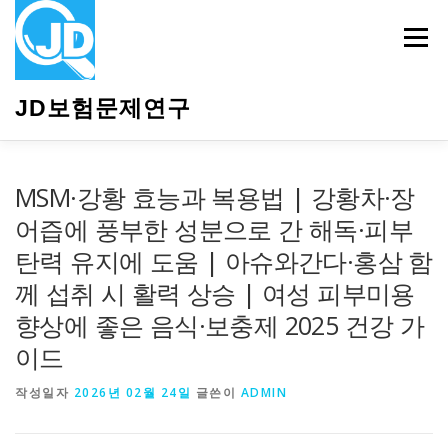
내
용
메뉴
으
로
바
JD보험문제연구
로
가
기
HOME
소개
보험관련정보
상담안내
MSM·강황 효능과 복용법 | 강황차·장
어즙에 풍부한 성분으로 간 해독·피부
탄력 유지에 도움 | 아슈와간다·홍삼 함
께 섭취 시 활력 상승 | 여성 피부미용
향상에 좋은 음식·보충제 2025 건강 가
이드
작성일자
2026년 02월 24일
글쓴이
ADMIN