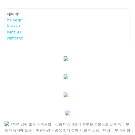
네이버:
helperjd
·
k14970
·
kang611
·
rentcarjd