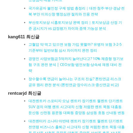
국가유공자 불인정 구제 방법 총정리｜대전·청주·부산·경남·전
북 부안 이의신청·행정심판 절차와 인용 전략
부산토지보상 시흥토지보상 완벽 정리｜토지보상금 산정 기
준 공시지가 vs 감정평가 차이와 증액 가능성 분석
kang611 최신글
고혈압 약 먹고 있으면 보험 가입 못할까? 유병자 보험 3-2-5
기준부터 일반보험 심사 차이까지 완전 정리
경영인 사망보험금 5억까지 늘어난다고? 10% 체증형 정기보
험 구조 완전 분석 | CEO보험·법인보험·상속세 재원 대비 전
략
장수할수록 연금이 늘어나는 구조의 진실? 톤틴연금 리스크
공유 원리 완전 분석 (톤틴연금·장수리스크·종신연금 비교)
rentcarjd 최신글
대전렌트카 스포티지·모닝 렌트카 장기렌트 월렌트 단기렌트
SUV 경차 여행 렌트 사고대차 신형 저렴한 렌트 목동 대흥동
둔산동 산천동 용문동 대화동 중앙동 삼성동 효동 산내동 변동
대전렌터카 소나타·아반테 렌트카 장기렌트 월렌트 단기렌트
전연령 비즈니스 출퇴근 사고대차 신형 저렴한 렌트 목동 대흥
동 둔산동 산천동 용문동 대화동 중앙동 삼성동 효동 산내동