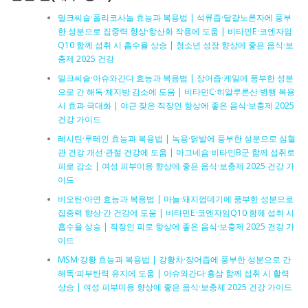
밀크씨슬·폴리코사놀 효능과 복용법 | 석류즙·달걀노른자에 풍부
한 성분으로 집중력 향상·항산화 작용에 도움 | 비타민E·코엔자임
Q10 함께 섭취 시 흡수율 상승 | 청소년 성장 향상에 좋은 음식·보
충제 2025 건강
밀크씨슬·아슈와간다 효능과 복용법 | 장어즙·케일에 풍부한 성분
으로 간 해독·체지방 감소에 도움 | 비타민C·히알루론산 병행 복용
시 효과 극대화 | 야근 잦은 직장인 향상에 좋은 음식·보충제 2025
건강 가이드
레시틴·루테인 효능과 복용법 | 녹용·닭발에 풍부한 성분으로 심혈
관 건강 개선·관절 건강에 도움 | 마그네슘·비타민B군 함께 섭취로
피로 감소 | 여성 피부미용 향상에 좋은 음식·보충제 2025 건강 가
이드
비오틴·아연 효능과 복용법 | 마늘·돼지껍데기에 풍부한 성분으로
집중력 향상·간 건강에 도움 | 비타민E·코엔자임Q10 함께 섭취 시
흡수율 상승 | 직장인 피로 향상에 좋은 음식·보충제 2025 건강 가
이드
MSM·강황 효능과 복용법 | 강황차·장어즙에 풍부한 성분으로 간
해독·피부탄력 유지에 도움 | 아슈와간다·홍삼 함께 섭취 시 활력
상승 | 여성 피부미용 향상에 좋은 음식·보충제 2025 건강 가이드