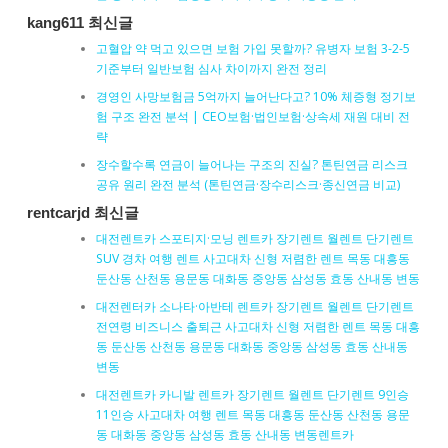
kang611 최신글
고혈압 약 먹고 있으면 보험 가입 못할까? 유병자 보험 3-2-5
기준부터 일반보험 심사 차이까지 완전 정리
경영인 사망보험금 5억까지 늘어난다고? 10% 체증형 정기보
험 구조 완전 분석 | CEO보험·법인보험·상속세 재원 대비 전
략
장수할수록 연금이 늘어나는 구조의 진실? 톤틴연금 리스크
공유 원리 완전 분석 (톤틴연금·장수리스크·종신연금 비교)
rentcarjd 최신글
대전렌트카 스포티지·모닝 렌트카 장기렌트 월렌트 단기렌트
SUV 경차 여행 렌트 사고대차 신형 저렴한 렌트 목동 대흥동
둔산동 산천동 용문동 대화동 중앙동 삼성동 효동 산내동 변동
대전렌터카 소나타·아반테 렌트카 장기렌트 월렌트 단기렌트
전연령 비즈니스 출퇴근 사고대차 신형 저렴한 렌트 목동 대흥
동 둔산동 산천동 용문동 대화동 중앙동 삼성동 효동 산내동
변동
대전렌트카 카니발 렌트카 장기렌트 월렌트 단기렌트 9인승
11인승 사고대차 여행 렌트 목동 대흥동 둔산동 산천동 용문
동 대화동 중앙동 삼성동 효동 산내동 변동렌트카