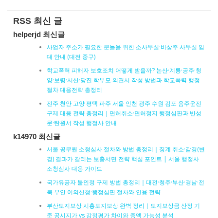
RSS 최신 글
helperjd 최신글
사업자 주소가 필요한 분들을 위한 소사무실·비상주 사무실 임
대 안내 (대전 중구)
학교폭력 피해자 보호조치 어떻게 받을까? 논산·계룡·공주·청
양·보령·서산·당진 학부모 의견서 작성 방법과 학교폭력 행정
절차 대응전략 총정리
전주 천안 고양 평택 파주 서울 인천 광주 수원 김포 음주운전
구제 대응 전략 총정리｜면허취소·면허정지 행정심판과 반성
문·탄원서 작성 행정사 안내
k14970 최신글
서울 공무원 소청심사 절차와 방법 총정리｜징계 취소·감경(변
경) 결과가 갈리는 보충서면 전략 핵심 포인트 | 서울 행정사
소청심사 대응 가이드
국가유공자 불인정 구제 방법 총정리｜대전·청주·부산·경남·전
북 부안 이의신청·행정심판 절차와 인용 전략
부산토지보상 시흥토지보상 완벽 정리｜토지보상금 산정 기
준 공시지가 vs 감정평가 차이와 증액 가능성 분석