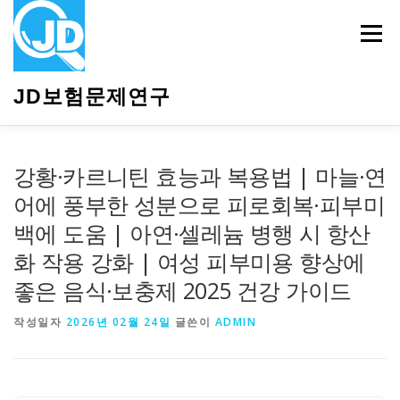
내
용
메뉴
으
로
바
JD보험문제연구
로
가
기
HOME
소개
보험관련정보
상담안내
강황·카르니틴 효능과 복용법 | 마늘·연
어에 풍부한 성분으로 피로회복·피부미
백에 도움 | 아연·셀레늄 병행 시 항산
화 작용 강화 | 여성 피부미용 향상에
좋은 음식·보충제 2025 건강 가이드
작성일자
2026년 02월 24일
글쓴이
ADMIN