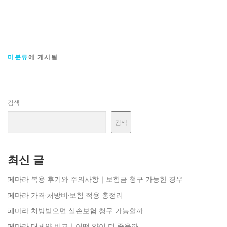
미분류
에 게시됨
검색
검색
최신 글
페마라 복용 후기와 주의사항｜보험금 청구 가능한 경우
페마라 가격·처방비·보험 적용 총정리
페마라 처방받으면 실손보험 청구 가능할까
페마라 대체약 비교｜어떤 약이 더 좋을까