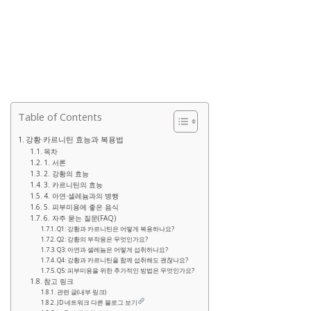
Table of Contents
강황·카르니틴 효능과 복용법
목차
1. 서론
2. 강황의 효능
3. 카르니틴의 효능
4. 아연·셀레늄과의 병행
5. 피부미용에 좋은 음식
6. 자주 묻는 질문(FAQ)
Q1: 강황과 카르니틴은 어떻게 복용하나요?
Q2: 강황의 부작용은 무엇인가요?
Q3: 아연과 셀레늄은 어떻게 섭취하나요?
Q4: 강황과 카르니틴을 함께 섭취해도 괜찮나요?
Q5: 피부미용을 위한 추가적인 방법은 무엇인가요?
참고 링크
관련 글(내부 링크)
JD 네트워크 다른 블로그 보기