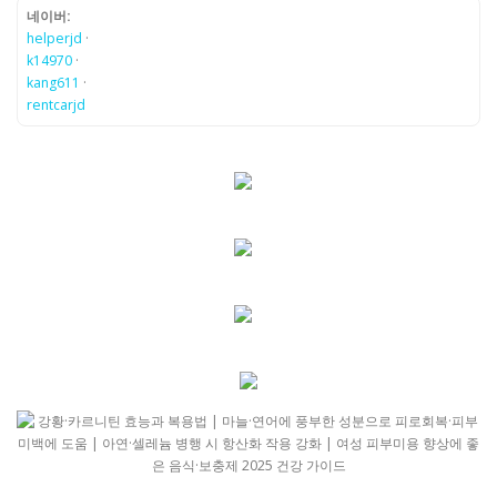
네이버:
helperjd
·
k14970
·
kang611
·
rentcarjd