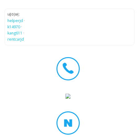
네이버:
helperjd
·
k14970
·
kang611
·
rentcarjd