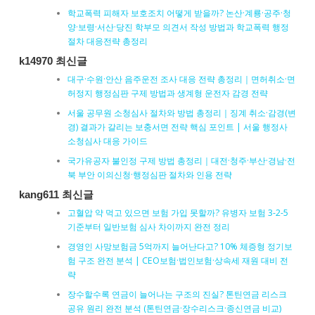
학교폭력 피해자 보호조치 어떻게 받을까? 논산·계룡·공주·청
양·보령·서산·당진 학부모 의견서 작성 방법과 학교폭력 행정
절차 대응전략 총정리
k14970 최신글
대구·수원·안산 음주운전 조사 대응 전략 총정리｜면허취소·면
허정지 행정심판 구제 방법과 생계형 운전자 감경 전략
서울 공무원 소청심사 절차와 방법 총정리｜징계 취소·감경(변
경) 결과가 갈리는 보충서면 전략 핵심 포인트 | 서울 행정사
소청심사 대응 가이드
국가유공자 불인정 구제 방법 총정리｜대전·청주·부산·경남·전
북 부안 이의신청·행정심판 절차와 인용 전략
kang611 최신글
고혈압 약 먹고 있으면 보험 가입 못할까? 유병자 보험 3-2-5
기준부터 일반보험 심사 차이까지 완전 정리
경영인 사망보험금 5억까지 늘어난다고? 10% 체증형 정기보
험 구조 완전 분석 | CEO보험·법인보험·상속세 재원 대비 전
략
장수할수록 연금이 늘어나는 구조의 진실? 톤틴연금 리스크
공유 원리 완전 분석 (톤틴연금·장수리스크·종신연금 비교)