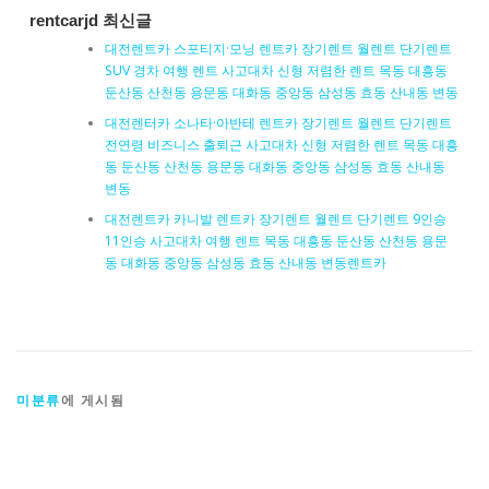
rentcarjd 최신글
대전렌트카 스포티지·모닝 렌트카 장기렌트 월렌트 단기렌트
SUV 경차 여행 렌트 사고대차 신형 저렴한 렌트 목동 대흥동
둔산동 산천동 용문동 대화동 중앙동 삼성동 효동 산내동 변동
대전렌터카 소나타·아반테 렌트카 장기렌트 월렌트 단기렌트
전연령 비즈니스 출퇴근 사고대차 신형 저렴한 렌트 목동 대흥
동 둔산동 산천동 용문동 대화동 중앙동 삼성동 효동 산내동
변동
대전렌트카 카니발 렌트카 장기렌트 월렌트 단기렌트 9인승
11인승 사고대차 여행 렌트 목동 대흥동 둔산동 산천동 용문
동 대화동 중앙동 삼성동 효동 산내동 변동렌트카
미분류
에 게시됨