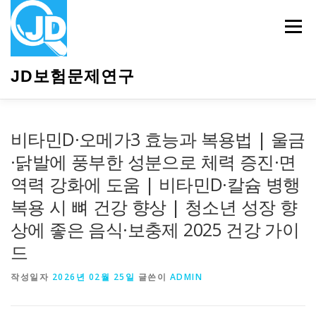
내
용
메뉴
으
로
바
JD보험문제연구
로
가
기
HOME
소개
보험관련정보
상담안내
비타민D·오메가3 효능과 복용법 | 울금
·닭발에 풍부한 성분으로 체력 증진·면
역력 강화에 도움 | 비타민D·칼슘 병행
복용 시 뼈 건강 향상 | 청소년 성장 향
상에 좋은 음식·보충제 2025 건강 가이
드
작성일자
2026년 02월 25일
글쓴이
ADMIN