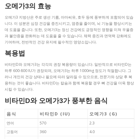
오메가3의 효능
오메가3 지방산은 주로 생선 기름, 아마씨유, 호두 등에 풍부하게 포함되어 있습
니다. 이 성분은 심장 건강을 증진시키고, 염증을 줄이며, 뇌 기능을 향상시키는
데 도움을 줍니다. 또한, 오메가3는 정신 건강에도 긍정적인 영향을 미쳐 우울증
과 불안증을 완화하는 데 도움을 줄 수 있습니다. 체력 증진과 면역력 강화에도
기여하여, 전반적인 건강 유지에 필수적인 영양소입니다.
복용법
비타민D와 오메가3는 각각의 권장 복용량이 있습니다. 일반적으로 비타민D는
하루 600-800 IU가 권장되며, 오메가3는 하루 1000mg 정도가 적절합니다. 그
러나 개인의 건강 상태나 필요에 따라 달라질 수 있으므로, 전문가와 상담 후 복
용하는 것이 좋습니다. 비타민D는 칼슘과 함께 복용할 경우 뼈 건강을 더욱 향상
시킬 수 있습니다.
비타민D와 오메가3가 풍부한 음식
음식
비타민D (IU)
오메가3 (G)
연어
570
2.3
고등어
360
4.0