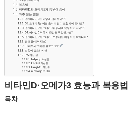
복용법
비타민D와 오메가3가 풍부한 음식
자주 묻는 질문
Q1: 비타민D는 어떻게 섭취하나요?
Q2: 오메가3는 어떤 음식에 많이 포함되어 있나요?
Q3: 비타민D와 오메가3를 동시에 복용해도 되나요?
Q4: 비타민D 부족 시 증상은 무엇인가요?
Q5: 비타민D와 오메가3 보충제는 어떻게 선택하나요?
관련 글(내부 링크)
JD 네트워크 다른 블로그 보기
도움이 필요하시면
RSS 최신 글
helperjd 최신글
k14970 최신글
kang611 최신글
rentcarjd 최신글
비타민D·오메가3 효능과 복용법
목차