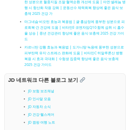
한 성분으로 혈중지질 조절·혈액순환 개선에 도움 | 아연·셀레늄 병
행 시 항산화 작용 강화 | 운동선수 체력회복 향상에 좋은 음식·보
충제 2025 건강 가
마그네슘·비오틴 효능과 복용법 | 귤·홍삼정에 풍부한 성분으로 피
로회복·간 건강에 도움 | 비타민E·코엔자임Q10 함께 섭취 시 흡수
율 상승 | 중년 건강관리 향상에 좋은 음식·보충제 2025 건강 가이
드
카르니틴·강황 효능과 복용법 | 도가니탕·녹용에 풍부한 성분으로
피부탄력 유지·스트레스 완화에 도움 | 비타민C·히알루론산 병행
복용 시 효과 극대화 | 수험생 집중력 향상에 좋은 음식·보충제
2025 건강 가이드
JD 네트워크 다른 블로그 보기
JD 보험 보조채널
JD 인사말 모음
JD 자동차 소식
JD 건강·헬스케어
JD 캠핑·여행 노트