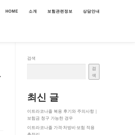
HOME
소개
보험관련정보
상담안내
검색
검
·
색
최신 글
이트라코나졸 복용 후기와 주의사항｜
보험금 청구 가능한 경우
이트라코나졸 가격·처방비·보험 적용
총정리