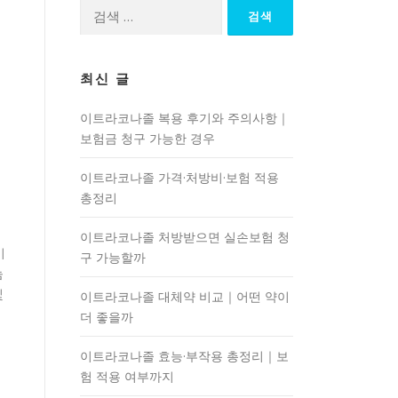
검
색:
최신 글
이트라코나졸 복용 후기와 주의사항｜
보험금 청구 가능한 경우
이트라코나졸 가격·처방비·보험 적용
총정리
이트라코나졸 처방받으면 실손보험 청
이
구 가능할까
늄
및
이트라코나졸 대체약 비교｜어떤 약이
더 좋을까
이트라코나졸 효능·부작용 총정리｜보
험 적용 여부까지