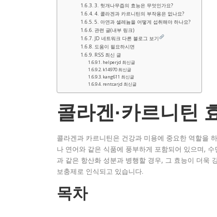
3. 헛개나무즙의 효능은 무엇인가요?
4. 콜라겐과 카르니틴의 부작용은 없나요?
5. 아연과 셀레늄을 어떻게 섭취해야 하나요?
관련 글(내부 링크)
JD 네트워크 다른 블로그 보기
도움이 필요하시면
RSS 최신 글
helperjd 최신글
k14970 최신글
kang611 최신글
rentcarjd 최신글
콜라겐·카르니틴 
콜라겐과 카르니틴은 건강과 미용에 중요한 역할을 하는
나 연어와 같은 식품에 풍부하게 포함되어 있으며, 수면
과 같은 항산화 성분과 병행할 경우, 그 효능이 더욱 
보충제로 인식되고 있습니다.
목차