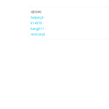
네이버:
helperjd
·
k14970
·
kang611
·
rentcarjd