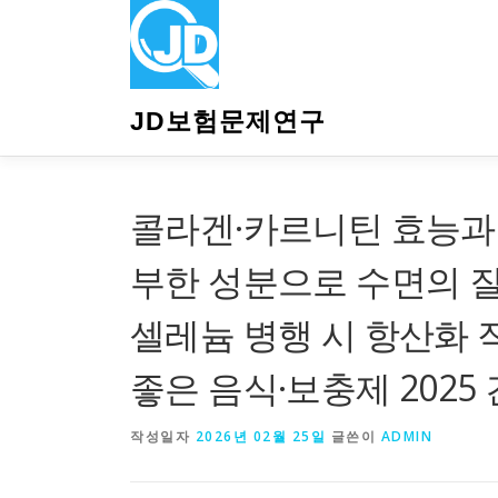
내
용
으
로
바
JD보험문제연구
로
가
기
콜라겐·카르니틴 효능과 
부한 성분으로 수면의 질
셀레늄 병행 시 항산화 
좋은 음식·보충제 2025
작성일자
2026년 02월 25일
글쓴이
ADMIN