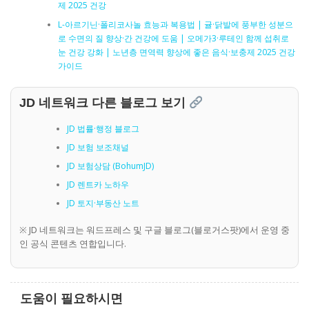
제 2025 건강
L-아르기닌·폴리코사놀 효능과 복용법 | 귤·닭발에 풍부한 성분으
로 수면의 질 향상·간 건강에 도움 | 오메가3·루테인 함께 섭취로
눈 건강 강화 | 노년층 면역력 향상에 좋은 음식·보충제 2025 건강
가이드
JD 네트워크 다른 블로그 보기
JD 법률·행정 블로그
JD 보험 보조채널
JD 보험상담 (BohumJD)
JD 렌트카 노하우
JD 토지·부동산 노트
※ JD 네트워크는 워드프레스 및 구글 블로그(블로거스팟)에서 운영 중
인 공식 콘텐츠 연합입니다.
도움이 필요하시면