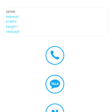
네이버:
helperjd
·
k14970
·
kang611
·
rentcarjd