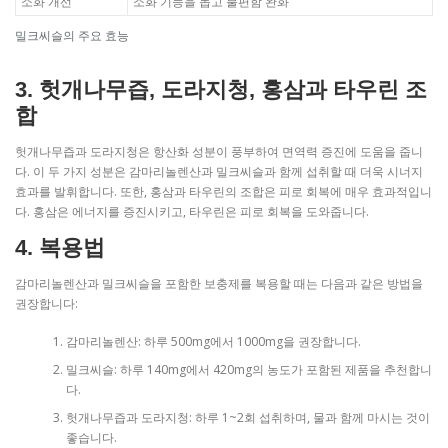
소화 개선
소화 기능을 돕고 불편함 완화
밀크씨슬의 주요 효능
3. 헛개나무즙, 도라지청, 홍삼과 타우린 조
합
헛개나무즙과 도라지청은 항산화 성분이 풍부하여 면역력 증진에 도움을 줍니
다. 이 두 가지 성분은 감마리놀렌산과 밀크씨슬과 함께 섭취할 때 더욱 시너지
효과를 발휘합니다. 또한, 홍삼과 타우린의 조합은 피로 회복에 매우 효과적입니
다. 홍삼은 에너지를 증진시키고, 타우린은 피로 회복을 도와줍니다.
4. 복용법
감마리놀렌산과 밀크씨슬을 포함한 보충제를 복용할 때는 다음과 같은 방법을
권장합니다:
감마리놀렌산: 하루 500mg에서 1000mg을 권장합니다.
밀크씨슬: 하루 140mg에서 420mg의 농도가 포함된 제품을 추천합니
다.
헛개나무즙과 도라지청: 하루 1~2회 섭취하며, 물과 함께 마시는 것이
좋습니다.