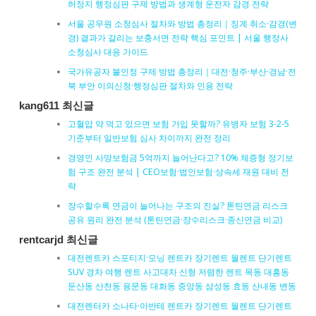
허정지 행정심판 구제 방법과 생계형 운전자 감경 전략
서울 공무원 소청심사 절차와 방법 총정리｜징계 취소·감경(변
경) 결과가 갈리는 보충서면 전략 핵심 포인트 | 서울 행정사
소청심사 대응 가이드
국가유공자 불인정 구제 방법 총정리｜대전·청주·부산·경남·전
북 부안 이의신청·행정심판 절차와 인용 전략
kang611 최신글
고혈압 약 먹고 있으면 보험 가입 못할까? 유병자 보험 3-2-5
기준부터 일반보험 심사 차이까지 완전 정리
경영인 사망보험금 5억까지 늘어난다고? 10% 체증형 정기보
험 구조 완전 분석 | CEO보험·법인보험·상속세 재원 대비 전
략
장수할수록 연금이 늘어나는 구조의 진실? 톤틴연금 리스크
공유 원리 완전 분석 (톤틴연금·장수리스크·종신연금 비교)
rentcarjd 최신글
대전렌트카 스포티지·모닝 렌트카 장기렌트 월렌트 단기렌트
SUV 경차 여행 렌트 사고대차 신형 저렴한 렌트 목동 대흥동
둔산동 산천동 용문동 대화동 중앙동 삼성동 효동 산내동 변동
대전렌터카 소나타·아반테 렌트카 장기렌트 월렌트 단기렌트