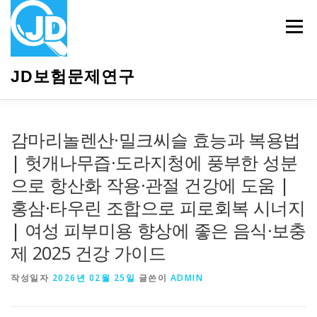
내
용
메뉴
으
로
바
JD보험문제연구
로
가
기
HOME
소개
보험관련정보
상담안내
감마리놀렌산·밀크씨슬 효능과 복용법
| 헛개나무즙·도라지청에 풍부한 성분
으로 항산화 작용·관절 건강에 도움 |
홍삼·타우린 조합으로 피로회복 시너지
| 여성 피부미용 향상에 좋은 음식·보충
제 2025 건강 가이드
작성일자
2026년 02월 25일
글쓴이
ADMIN