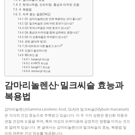
3. 헛개나무즙, 도라지청, 홍삼과 타우린 조합
4. 복용법
5. 자주 묻는 질문(FAQ)
Q1: 감마리놀렌산은 언제 복용하는 것이 좋나요?
Q2: 밀크씨슬은 간에 어떤 효과가 있나요?
Q3: 헛개나무즙은 어떤 효과가 있나요?
Q4: 홍삼과 타우린을 함께 섭취해도 괜찮나요?
Q5: 이 보충제들은 부작용이 있나요?
관련 글(내부 링크)
JD 네트워크 다른 블로그 보기
도움이 필요하시면
RSS 최신 글
helperjd 최신글
k14970 최신글
kang611 최신글
rentcarjd 최신글
감마리놀렌산·밀크씨슬 효능과
복용법
감마리놀렌산(Gamma-Linolenic Acid, GLA)과 밀크씨슬(Silybum marianum)
은 각각의 건강 효능으로 주목받고 있습니다. 이 두 가지 성분은 항산화 작용과
관절 건강에 도움을 주며, 특히 여성의 피부미용에 긍정적인 영향을 미치는 것으
로 알려져 있습니다. 본 글에서는 감마리놀렌산과 밀크씨슬의 효능, 복용법 및
이와 관련된 건강 정보를 제공합니다.