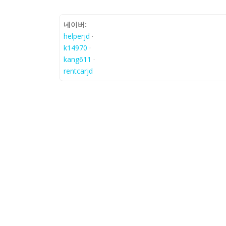
네이버:
helperjd
·
k14970
·
kang611
·
rentcarjd