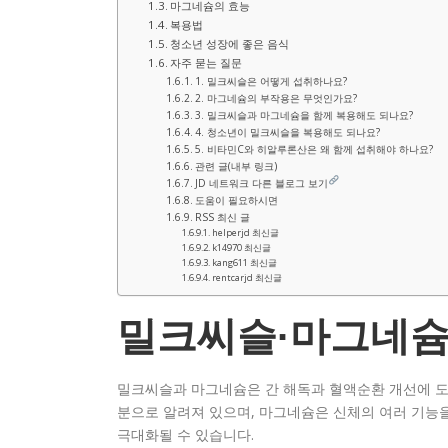
마그네슘의 효능
복용법
청소년 성장에 좋은 음식
자주 묻는 질문
1. 밀크씨슬은 어떻게 섭취하나요?
2. 마그네슘의 부작용은 무엇인가요?
3. 밀크씨슬과 마그네슘을 함께 복용해도 되나요?
4. 청소년이 밀크씨슬을 복용해도 되나요?
5. 비타민C와 히알루론산은 왜 함께 섭취해야 하나요?
관련 글(내부 링크)
JD 네트워크 다른 블로그 보기
도움이 필요하시면
RSS 최신 글
helperjd 최신글
k14970 최신글
kang611 최신글
rentcarjd 최신글
밀크씨슬·마그네슘
밀크씨슬과 마그네슘은 간 해독과 혈액순환 개선에 도움
분으로 알려져 있으며, 마그네슘은 신체의 여러 기능을
극대화될 수 있습니다.