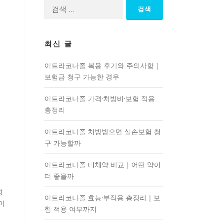
검
색:
최신 글
이트라코나졸 복용 후기와 주의사항｜
보험금 청구 가능한 경우
이트라코나졸 가격·처방비·보험 적용
총정리
이트라코나졸 처방받으면 실손보험 청
구 가능할까
이트라코나졸 대체약 비교｜어떤 약이
더 좋을까
성
이트라코나졸 효능·부작용 총정리｜보
이
험 적용 여부까지