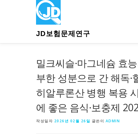
내
용
으
로
바
JD보험문제연구
로
가
기
밀크씨슬·마그네슘 효능과
부한 성분으로 간 해독·
히알루론산 병행 복용 시
에 좋은 음식·보충제 20
작성일자
2026년 02월 26일
글쓴이
ADMIN