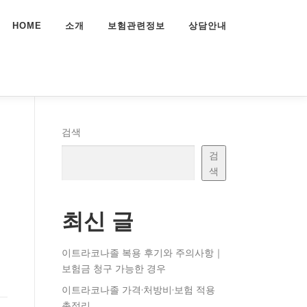
HOME
소개
보험관련정보
상담안내
검색
검
색
최신 글
이트라코나졸 복용 후기와 주의사항｜
보험금 청구 가능한 경우
이트라코나졸 가격·처방비·보험 적용
총정리