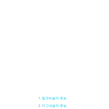
밀크씨슬의 효능
마그네슘의 효능