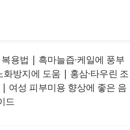
복용법 | 흑마늘즙·케일에 풍부
노화방지에 도움 | 홍삼·타우린 조
| 여성 피부미용 향상에 좋은 음
가이드