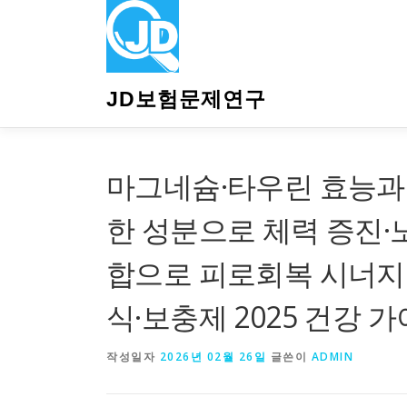
내
용
으
로
바
JD보험문제연구
로
가
기
마그네슘·타우린 효능과 
한 성분으로 체력 증진·
합으로 피로회복 시너지 
식·보충제 2025 건강 
작성일자
2026년 02월 26일
글쓴이
ADMIN