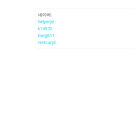
네이버:
helperjd
·
k14970
·
kang611
·
rentcarjd