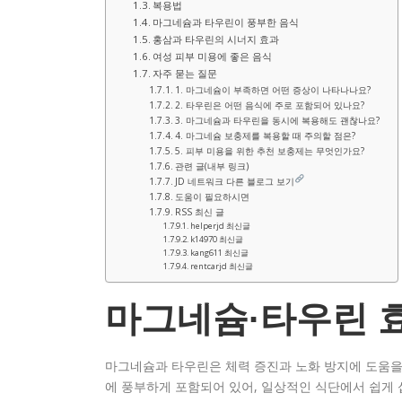
복용법
마그네슘과 타우린이 풍부한 음식
홍삼과 타우린의 시너지 효과
여성 피부 미용에 좋은 음식
자주 묻는 질문
1. 마그네슘이 부족하면 어떤 증상이 나타나나요?
2. 타우린은 어떤 음식에 주로 포함되어 있나요?
3. 마그네슘과 타우린을 동시에 복용해도 괜찮나요?
4. 마그네슘 보충제를 복용할 때 주의할 점은?
5. 피부 미용을 위한 추천 보충제는 무엇인가요?
관련 글(내부 링크)
JD 네트워크 다른 블로그 보기
도움이 필요하시면
RSS 최신 글
helperjd 최신글
k14970 최신글
kang611 최신글
rentcarjd 최신글
마그네슘·타우린 
마그네슘과 타우린은 체력 증진과 노화 방지에 도움을
에 풍부하게 포함되어 있어, 일상적인 식단에서 쉽게 