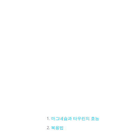
마그네슘과 타우린의 효능
복용법