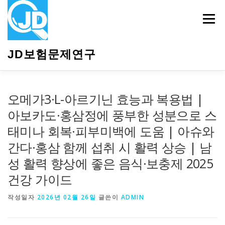
내
용
메뉴
으
로
바
JD보험문제연구
로
가
기
HOME
소개
보험관련정보
상담안내
오메가3·L-아르기닌 효능과 복용법 |
아보카도·홍삼정에 풍부한 성분으로 스
태미나 회복·피부미백에 도움 | 아슈와
간다·홍삼 함께 섭취 시 활력 상승 | 남
성 활력 향상에 좋은 음식·보충제 2025
건강 가이드
작성일자
2026년 02월 26일
글쓴이
ADMIN