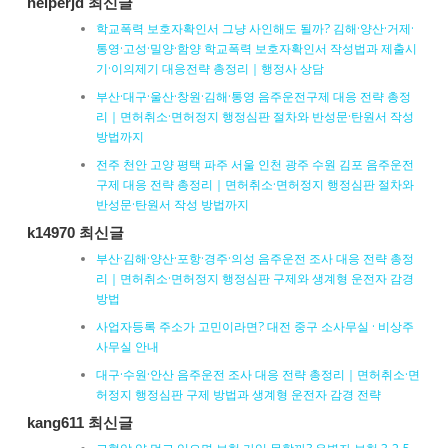
helperjd 최신글
학교폭력 보호자확인서 그냥 사인해도 될까? 김해·양산·거제·
통영·고성·밀양·함양 학교폭력 보호자확인서 작성법과 제출시
기·이의제기 대응전략 총정리｜행정사 상담
부산·대구·울산·창원·김해·통영 음주운전구제 대응 전략 총정
리｜면허취소·면허정지 행정심판 절차와 반성문·탄원서 작성
방법까지
전주 천안 고양 평택 파주 서울 인천 광주 수원 김포 음주운전
구제 대응 전략 총정리｜면허취소·면허정지 행정심판 절차와
반성문·탄원서 작성 방법까지
k14970 최신글
부산·김해·양산·포항·경주·의성 음주운전 조사 대응 전략 총정
리｜면허취소·면허정지 행정심판 구제와 생계형 운전자 감경
방법
사업자등록 주소가 고민이라면? 대전 중구 소사무실 · 비상주
사무실 안내
대구·수원·안산 음주운전 조사 대응 전략 총정리｜면허취소·면
허정지 행정심판 구제 방법과 생계형 운전자 감경 전략
kang611 최신글