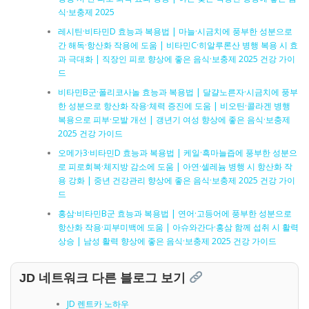
식·보충제 2025
레시틴·비타민D 효능과 복용법 | 마늘·시금치에 풍부한 성분으로
간 해독·항산화 작용에 도움 | 비타민C·히알루론산 병행 복용 시 효
과 극대화 | 직장인 피로 향상에 좋은 음식·보충제 2025 건강 가이
드
비타민B군·폴리코사놀 효능과 복용법 | 달걀노른자·시금치에 풍부
한 성분으로 항산화 작용·체력 증진에 도움 | 비오틴·콜라겐 병행
복용으로 피부·모발 개선 | 갱년기 여성 향상에 좋은 음식·보충제
2025 건강 가이드
오메가3·비타민D 효능과 복용법 | 케일·흑마늘즙에 풍부한 성분으
로 피로회복·체지방 감소에 도움 | 아연·셀레늄 병행 시 항산화 작
용 강화 | 중년 건강관리 향상에 좋은 음식·보충제 2025 건강 가이
드
홍삼·비타민B군 효능과 복용법 | 연어·고등어에 풍부한 성분으로
항산화 작용·피부미백에 도움 | 아슈와간다·홍삼 함께 섭취 시 활력
상승 | 남성 활력 향상에 좋은 음식·보충제 2025 건강 가이드
JD 네트워크 다른 블로그 보기
JD 렌트카 노하우