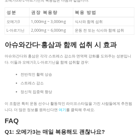
오메가3와 L-아르기닌의 복용법은 다음과 같습니다:
성분
권장 복용량
복용 방법
오메가3
1,000mg ~ 3,000mg
식사와 함께 섭취
L-아르기닌
2,000mg ~ 6,000mg
운동 전 또는 식사와 함께 섭취
아슈와간다·홍삼과 함께 섭취 시 효과
아슈와간다와 홍삼은 각각 스트레스 감소와 면역력 강화를 도와주는 성분입니
다. 이들과 오메가3, L-아르기닌을 함께 섭취할 경우:
전반적인 활력 상승
스트레스 감소
정신적 집중력 향상
이 조합은 특히 운동 선수나 활동적인 라이프스타일을 가진 사람들에게 추천됩
니다. 더 많은 정보를 원하신다면
여기
를 클릭해 주세요.
FAQ
Q1: 오메가3는 매일 복용해도 괜찮나요?