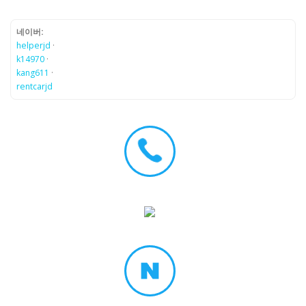
네이버:
helperjd
·
k14970
·
kang611
·
rentcarjd