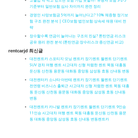
고혈압 약 먹고 있으면 보험 가입 못할까? 유병자 보험 3-2-5
기준부터 일반보험 심사 차이까지 완전 정리
경영인 사망보험금 5억까지 늘어난다고? 10% 체증형 정기보
험 구조 완전 분석 | CEO보험·법인보험·상속세 재원 대비 전
략
장수할수록 연금이 늘어나는 구조의 진실? 톤틴연금 리스크
공유 원리 완전 분석 (톤틴연금·장수리스크·종신연금 비교)
rentcarjd 최신글
대전렌트카 스포티지·모닝 렌트카 장기렌트 월렌트 단기렌트
SUV 경차 여행 렌트 사고대차 신형 저렴한 렌트 목동 대흥동
둔산동 산천동 용문동 대화동 중앙동 삼성동 효동 산내동 변동
대전렌터카 소나타·아반테 렌트카 장기렌트 월렌트 단기렌트
전연령 비즈니스 출퇴근 사고대차 신형 저렴한 렌트 목동 대흥
동 둔산동 산천동 용문동 대화동 중앙동 삼성동 효동 산내동
변동
대전렌트카 카니발 렌트카 장기렌트 월렌트 단기렌트 9인승
11인승 사고대차 여행 렌트 목동 대흥동 둔산동 산천동 용문
동 대화동 중앙동 삼성동 효동 산내동 변동렌트카