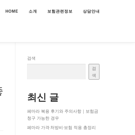
HOME
소개
보험관련정보
상담안내
검색
검
레
색
좋
최신 글
페마라 복용 후기와 주의사항｜보험금
청구 가능한 경우
페마라 가격·처방비·보험 적용 총정리