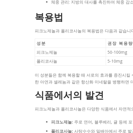
체중 관리: 지방의 대사를 촉진하여 체중 감
복용법
피크노제놀과 폴리코사놀의 복용법은 다음과 같습니다
성분
권장 복용량
피크노제놀
50-100mg
폴리코사놀
5-10mg
이 성분들은 함께 복용할 때 서로의 효과를 증진시킬 
한 아연과 셀레늄과 같은 항산화 미네랄을 병행하면 
식품에서의 발견
피크노제놀과 폴리코사놀은 다양한 식품에서 자연적으로
피크노제놀:
주로 연어, 블루베리, 귤 등에 
폴리코사놀:
사탕수수와 밀배아에서 주로 발