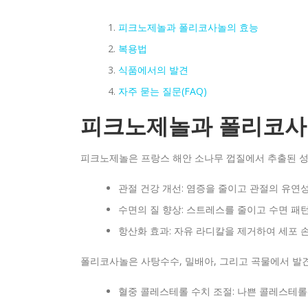
피크노제놀과 폴리코사놀의 효능
복용법
식품에서의 발견
자주 묻는 질문(FAQ)
피크노제놀과 폴리코사
피크노제놀은 프랑스 해안 소나무 껍질에서 추출된 성
관절 건강 개선: 염증을 줄이고 관절의 유연
수면의 질 향상: 스트레스를 줄이고 수면 패
항산화 효과: 자유 라디칼을 제거하여 세포 
폴리코사놀은 사탕수수, 밀배아, 그리고 곡물에서 발견
혈중 콜레스테롤 수치 조절: 나쁜 콜레스테롤(