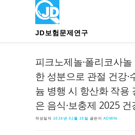
내
용
으
로
바
JD보험문제연구
로
가
기
피크노제놀·폴리코사놀 효
한 성분으로 관절 건강·
늄 병행 시 항산화 작용 
은 음식·보충제 2025 
작성일자
2026년 02월 26일
글쓴이
ADMIN