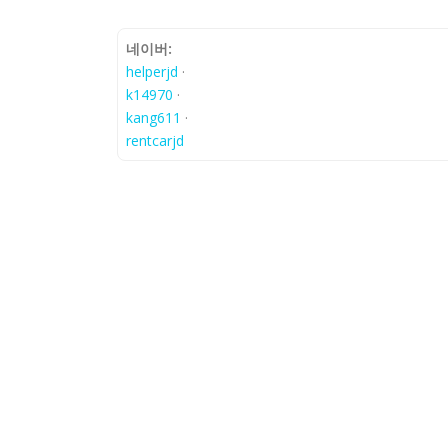
네이버:
helperjd
·
k14970
·
kang611
·
rentcarjd