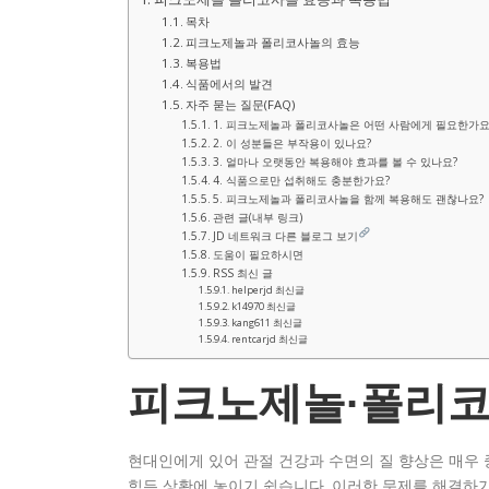
목차
피크노제놀과 폴리코사놀의 효능
복용법
식품에서의 발견
자주 묻는 질문(FAQ)
1. 피크노제놀과 폴리코사놀은 어떤 사람에게 필요한가요
2. 이 성분들은 부작용이 있나요?
3. 얼마나 오랫동안 복용해야 효과를 볼 수 있나요?
4. 식품으로만 섭취해도 충분한가요?
5. 피크노제놀과 폴리코사놀을 함께 복용해도 괜찮나요?
관련 글(내부 링크)
JD 네트워크 다른 블로그 보기
도움이 필요하시면
RSS 최신 글
helperjd 최신글
k14970 최신글
kang611 최신글
rentcarjd 최신글
피크노제놀·폴리코
현대인에게 있어 관절 건강과 수면의 질 향상은 매우 
힘든 상황에 놓이기 쉽습니다. 이러한 문제를 해결하