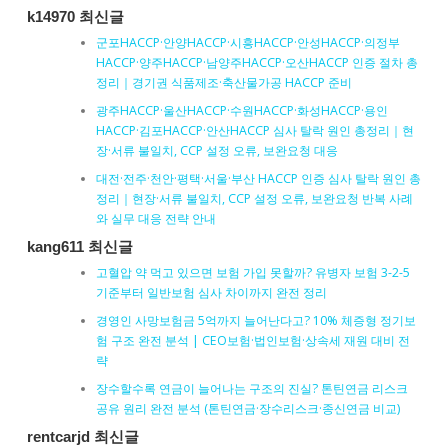
k14970 최신글
군포HACCP·안양HACCP·시흥HACCP·안성HACCP·의정부
HACCP·양주HACCP·남양주HACCP·오산HACCP 인증 절차 총
정리｜경기권 식품제조·축산물가공 HACCP 준비
광주HACCP·울산HACCP·수원HACCP·화성HACCP·용인
HACCP·김포HACCP·안산HACCP 심사 탈락 원인 총정리｜현
장·서류 불일치, CCP 설정 오류, 보완요청 대응
대전·전주·천안·평택·서울·부산 HACCP 인증 심사 탈락 원인 총
정리｜현장·서류 불일치, CCP 설정 오류, 보완요청 반복 사례
와 실무 대응 전략 안내
kang611 최신글
고혈압 약 먹고 있으면 보험 가입 못할까? 유병자 보험 3-2-5
기준부터 일반보험 심사 차이까지 완전 정리
경영인 사망보험금 5억까지 늘어난다고? 10% 체증형 정기보
험 구조 완전 분석 | CEO보험·법인보험·상속세 재원 대비 전
략
장수할수록 연금이 늘어나는 구조의 진실? 톤틴연금 리스크
공유 원리 완전 분석 (톤틴연금·장수리스크·종신연금 비교)
rentcarjd 최신글