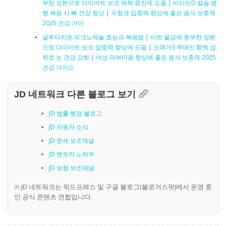
부한 성분으로 다이어트 보조·체력 증진에 도움 | 비타민D·칼슘 병
행 복용 시 뼈 건강 향상 | 수험생 집중력 향상에 좋은 음식·보충제
2025 건강 가이
글루타치온·피크노제놀 효능과 복용법 | 비트·울금에 풍부한 성분
으로 다이어트 보조·집중력 향상에 도움 | 오메가3·루테인 함께 섭
취로 눈 건강 강화 | 여성 피부미용 향상에 좋은 음식·보충제 2025
건강 가이드
JD 네트워크 다른 블로그 보기
JD 법률·행정 블로그
JD 자동차 소식
JD 운세 보조채널
JD 렌트카 노하우
JD 보험 보조채널
※ JD 네트워크는 워드프레스 및 구글 블로그(블로거스팟)에서 운영 중
인 공식 콘텐츠 연합입니다.