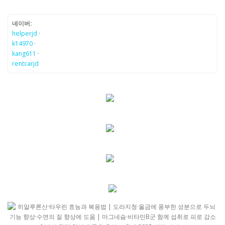
네이버:
helperjd
·
k14970
·
kang611
·
rentcarjd