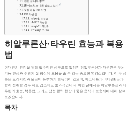
관련 글(내부 링크)
JD 네트워크 다른 블로그 보기
도움이 필요하시면
RSS 최신 글
helperjd 최신글
k14970 최신글
kang611 최신글
rentcarjd 최신글
히알루론산·타우린 효능과 복용
법
현대인의 건강을 위해 필수적인 성분으로 알려진 히알루론산과 타우린은 두뇌
기능 향상과 수면의 질 향상에 도움을 줄 수 있는 중요한 영양소입니다. 이 두 성
분은 도라지청과 울금에 풍부하게 함유되어 있으며, 마그네슘과 비타민B군과
함께 섭취할 경우 피로 감소에도 효과적입니다. 이번 글에서는 히알루론산과 타
우린의 효능, 복용법, 그리고 남성 활력 향상에 좋은 음식과 보충제에 대해 살펴
보겠습니다.
목차