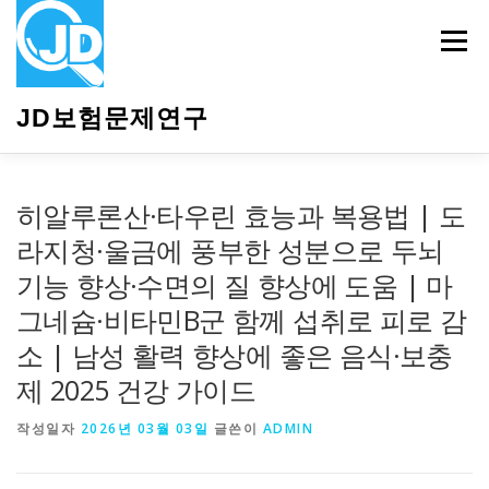
내
용
메뉴
으
로
바
JD보험문제연구
로
가
기
HOME
소개
보험관련정보
상담안내
히알루론산·타우린 효능과 복용법 | 도
라지청·울금에 풍부한 성분으로 두뇌
기능 향상·수면의 질 향상에 도움 | 마
그네슘·비타민B군 함께 섭취로 피로 감
소 | 남성 활력 향상에 좋은 음식·보충
제 2025 건강 가이드
작성일자
2026년 03월 03일
글쓴이
ADMIN