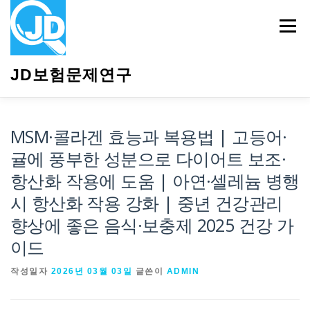
내
용
메뉴
으
로
바
JD보험문제연구
로
가
기
HOME
소개
보험관련정보
상담안내
MSM·콜라겐 효능과 복용법 | 고등어·
귤에 풍부한 성분으로 다이어트 보조·
항산화 작용에 도움 | 아연·셀레늄 병행
시 항산화 작용 강화 | 중년 건강관리
향상에 좋은 음식·보충제 2025 건강 가
이드
작성일자
2026년 03월 03일
글쓴이
ADMIN