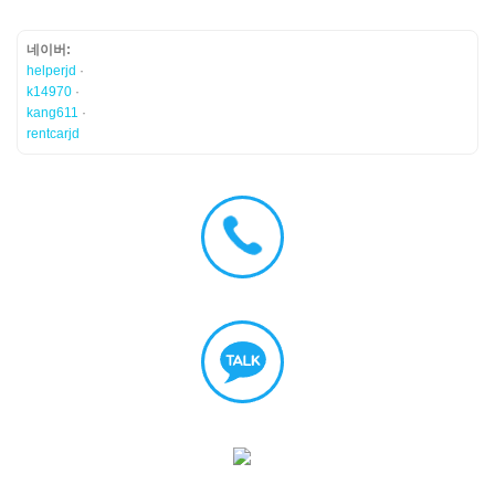
네이버:
helperjd
·
k14970
·
kang611
·
rentcarjd