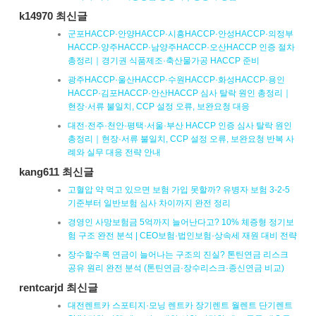
k14970 최신글
군포HACCP·안양HACCP·시흥HACCP·안성HACCP·의정부
HACCP·양주HACCP·남양주HACCP·오산HACCP 인증 절차
총정리｜경기권 식품제조·축산물가공 HACCP 준비
광주HACCP·울산HACCP·수원HACCP·화성HACCP·용인
HACCP·김포HACCP·안산HACCP 심사 탈락 원인 총정리｜
현장·서류 불일치, CCP 설정 오류, 보완요청 대응
대전·전주·천안·평택·서울·부산 HACCP 인증 심사 탈락 원인
총정리｜현장·서류 불일치, CCP 설정 오류, 보완요청 반복 사
례와 실무 대응 전략 안내
kang611 최신글
고혈압 약 먹고 있으면 보험 가입 못할까? 유병자 보험 3-2-5
기준부터 일반보험 심사 차이까지 완전 정리
경영인 사망보험금 5억까지 늘어난다고? 10% 체증형 정기보
험 구조 완전 분석 | CEO보험·법인보험·상속세 재원 대비 전략
장수할수록 연금이 늘어나는 구조의 진실? 톤틴연금 리스크
공유 원리 완전 분석 (톤틴연금·장수리스크·종신연금 비교)
rentcarjd 최신글
대전렌트카 스포티지·모닝 렌트카 장기렌트 월렌트 단기렌트