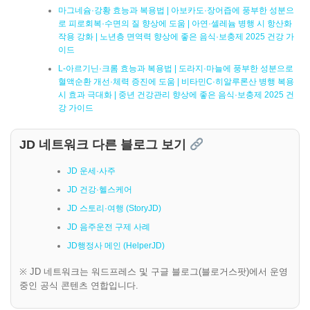
마그네슘·강황 효능과 복용법 | 아보카도·장어즙에 풍부한 성분으
로 피로회복·수면의 질 향상에 도움 | 아연·셀레늄 병행 시 항산화
작용 강화 | 노년층 면역력 향상에 좋은 음식·보충제 2025 건강 가
이드
L-아르기닌·크롬 효능과 복용법 | 도라지·마늘에 풍부한 성분으로
혈액순환 개선·체력 증진에 도움 | 비타민C·히알루론산 병행 복용
시 효과 극대화 | 중년 건강관리 향상에 좋은 음식·보충제 2025 건
강 가이드
JD 네트워크 다른 블로그 보기
JD 운세·사주
JD 건강·헬스케어
JD 스토리·여행 (StoryJD)
JD 음주운전 구제 사례
JD행정사 메인 (HelperJD)
※ JD 네트워크는 워드프레스 및 구글 블로그(블로거스팟)에서 운영
중인 공식 콘텐츠 연합입니다.