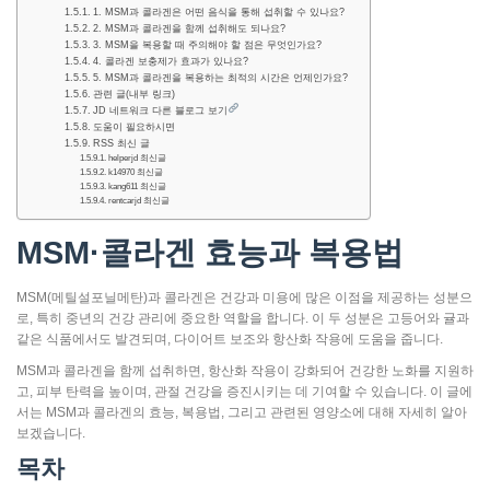
1. MSM과 콜라겐은 어떤 음식을 통해 섭취할 수 있나요?
2. MSM과 콜라겐을 함께 섭취해도 되나요?
3. MSM을 복용할 때 주의해야 할 점은 무엇인가요?
4. 콜라겐 보충제가 효과가 있나요?
5. MSM과 콜라겐을 복용하는 최적의 시간은 언제인가요?
관련 글(내부 링크)
JD 네트워크 다른 블로그 보기
도움이 필요하시면
RSS 최신 글
helperjd 최신글
k14970 최신글
kang611 최신글
rentcarjd 최신글
MSM·콜라겐 효능과 복용법
MSM(메틸설포닐메탄)과 콜라겐은 건강과 미용에 많은 이점을 제공하는 성분으
로, 특히 중년의 건강 관리에 중요한 역할을 합니다. 이 두 성분은 고등어와 귤과
같은 식품에서도 발견되며, 다이어트 보조와 항산화 작용에 도움을 줍니다.
MSM과 콜라겐을 함께 섭취하면, 항산화 작용이 강화되어 건강한 노화를 지원하
고, 피부 탄력을 높이며, 관절 건강을 증진시키는 데 기여할 수 있습니다. 이 글에
서는 MSM과 콜라겐의 효능, 복용법, 그리고 관련된 영양소에 대해 자세히 알아
보겠습니다.
목차