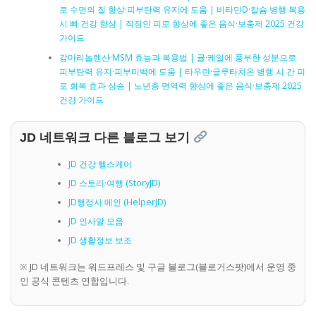
로 수면의 질 향상·피부탄력 유지에 도움 | 비타민D·칼슘 병행 복용
시 뼈 건강 향상 | 직장인 피로 향상에 좋은 음식·보충제 2025 건강
가이드
감마리놀렌산·MSM 효능과 복용법 | 귤·케일에 풍부한 성분으로
피부탄력 유지·피부미백에 도움 | 타우린·글루타치온 병행 시 간 피
로 회복 효과 상승 | 노년층 면역력 향상에 좋은 음식·보충제 2025
건강 가이드
JD 네트워크 다른 블로그 보기
JD 건강·헬스케어
JD 스토리·여행 (StoryJD)
JD행정사 메인 (HelperJD)
JD 인사말 모음
JD 생활정보 보조
※ JD 네트워크는 워드프레스 및 구글 블로그(블로거스팟)에서 운영 중
인 공식 콘텐츠 연합입니다.