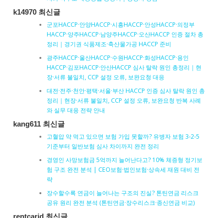
k14970 최신글
군포HACCP·안양HACCP·시흥HACCP·안성HACCP·의정부
HACCP·양주HACCP·남양주HACCP·오산HACCP 인증 절차 총
정리｜경기권 식품제조·축산물가공 HACCP 준비
광주HACCP·울산HACCP·수원HACCP·화성HACCP·용인
HACCP·김포HACCP·안산HACCP 심사 탈락 원인 총정리｜현
장·서류 불일치, CCP 설정 오류, 보완요청 대응
대전·전주·천안·평택·서울·부산 HACCP 인증 심사 탈락 원인 총
정리｜현장·서류 불일치, CCP 설정 오류, 보완요청 반복 사례
와 실무 대응 전략 안내
kang611 최신글
고혈압 약 먹고 있으면 보험 가입 못할까? 유병자 보험 3-2-5
기준부터 일반보험 심사 차이까지 완전 정리
경영인 사망보험금 5억까지 늘어난다고? 10% 체증형 정기보
험 구조 완전 분석 | CEO보험·법인보험·상속세 재원 대비 전
략
장수할수록 연금이 늘어나는 구조의 진실? 톤틴연금 리스크
공유 원리 완전 분석 (톤틴연금·장수리스크·종신연금 비교)
rentcarjd 최신글