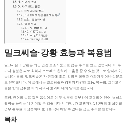
4. 시너지 효과
5. 자주 묻는 질문
관련 글(내부 링크)
JD 네트워크 다른 블로그 보기
도움이 필요하시면
RSS 최신 글
helperjd 최신글
k14970 최신글
kang611 최신글
rentcarjd 최신글
밀크씨슬·강황 효능과 복용법
밀크씨슬과 강황은 최근 건강 보조식품으로 많은 주목을 받고 있습니다. 이 두
가지 성분은 피로 회복과 스트레스 완화에 도움을 줄 수 있는 것으로 알려져 있
습니다. 특히, 밀크씨슬은 간 건강에 좋고, 강황은 항염증 효과가 뛰어난 성분으
로 유명합니다. 이 글에서는 밀크씨슬과 강황의 다양한 효능, 복용법, 그리고 이
들을 함께 섭취할 때의 시너지 효과에 대해 알아보겠습니다.
또한, 연어와 녹용 같은 음식에도 이 두 성분이 풍부하게 포함되어 있어, 남성의
활력을 높이는 데 기여할 수 있습니다. 비타민E와 코엔자임Q10과 함께 섭취할
경우 흡수율이 상승하여 효과를 극대화할 수 있다는 점도 주목할 만합니다.
목차