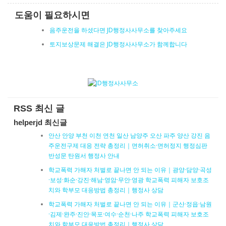
도움이 필요하시면
음주운전을 하셨다면 JD행정사사무소를 찾아주세요
토지보상문제 해결은 JD행정사사무소가 함께합니다
RSS 최신 글
helperjd 최신글
안산 안양 부천 이천 연천 일산 남양주 오산 파주 양산 강진 음
주운전구제 대응 전략 총정리｜면허취소·면허정지 행정심판
반성문 탄원서 행정사 안내
학교폭력 가해자 처벌로 끝나면 안 되는 이유｜광양·담양·곡성
·보성·화순·강진·해남·영암·무안·영광 학교폭력 피해자 보호조
치와 학부모 대응방법 총정리｜행정사 상담
학교폭력 가해자 처벌로 끝나면 안 되는 이유｜군산·정읍·남원
·김제·완주·진안·목포·여수·순천·나주 학교폭력 피해자 보호조
치와 학부모 대응방법 총정리｜행정사 상담