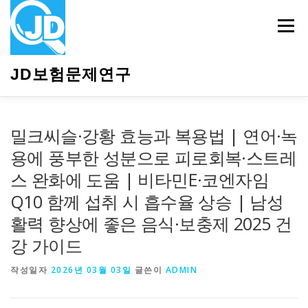
내
용
메뉴
으
로
바
JD보험문제연구
로
가
기
HOME
소개
보험관련정보
상담안내
밀크씨슬·강황 효능과 복용법 | 연어·녹
용에 풍부한 성분으로 피로회복·스트레
스 완화에 도움 | 비타민E·코엔자임
Q10 함께 섭취 시 흡수율 상승 | 남성
활력 향상에 좋은 음식·보충제 2025 건
강 가이드
작성일자
2026년 03월 03일
글쓴이
ADMIN