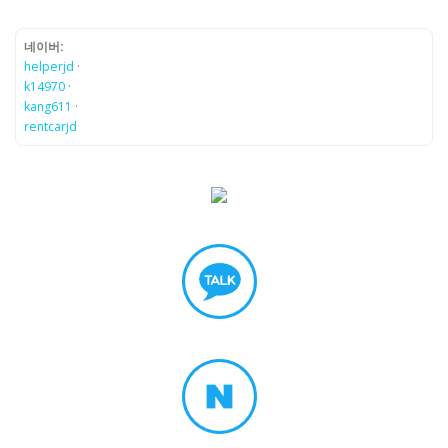
네이버:
helperjd
·
k14970
·
kang611
·
rentcarjd