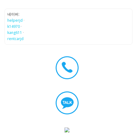
네이버:
helperjd
·
k14970
·
kang611
·
rentcarjd