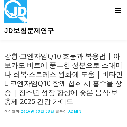
내
용
메뉴
으
로
바
JD보험문제연구
로
가
기
HOME
소개
보험관련정보
상담안내
강황·코엔자임Q10 효능과 복용법 | 아
보카도·비트에 풍부한 성분으로 스태미
나 회복·스트레스 완화에 도움 | 비타민
E·코엔자임Q10 함께 섭취 시 흡수율 상
승 | 청소년 성장 향상에 좋은 음식·보
충제 2025 건강 가이드
작성일자
2026년 03월 03일
글쓴이
ADMIN