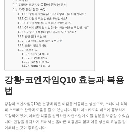
강황과 코엔자임Q10이 풍부한 음식
자주 묻는 질문(FAQ)
Q1: 강황과 코엔자임Q10은 어떻게 섭취해야 하나요?
Q2: 강황의 주요 성분은 무엇인가요?
Q3: 코엔자임Q10의 효능은 무엇인가요?
Q4: 비타민E와 함께 섭취해야 하는 이유는 무엇인가요?
Q5: 청소년 성장에 좋은 음식은 무엇인가요?
관련 글(내부 링크)
JD 네트워크 다른 블로그 보기
도움이 필요하시면
RSS 최신 글
helperjd 최신글
k14970 최신글
kang611 최신글
rentcarjd 최신글
강황·코엔자임Q10 효능과 복용
법
강황과 코엔자임Q10은 건강에 많은 이점을 제공하는 성분으로, 스태미나 회복
과 스트레스 완화에 도움을 줄 수 있습니다. 특히 아보카도와 비트에 풍부하게
포함되어 있어, 이러한 식품을 섭취하면 자연스럽게 이들 성분을 보충할 수 있습
니다. 건강을 유지하기 위해서는 올바른 복용법과 함께 이들 성분의 효능을 잘
이해하는 것이 중요합니다.