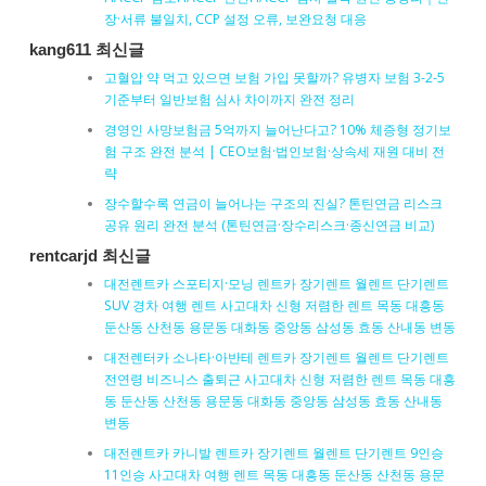
장·서류 불일치, CCP 설정 오류, 보완요청 대응
kang611 최신글
고혈압 약 먹고 있으면 보험 가입 못할까? 유병자 보험 3-2-5
기준부터 일반보험 심사 차이까지 완전 정리
경영인 사망보험금 5억까지 늘어난다고? 10% 체증형 정기보
험 구조 완전 분석 | CEO보험·법인보험·상속세 재원 대비 전
략
장수할수록 연금이 늘어나는 구조의 진실? 톤틴연금 리스크
공유 원리 완전 분석 (톤틴연금·장수리스크·종신연금 비교)
rentcarjd 최신글
대전렌트카 스포티지·모닝 렌트카 장기렌트 월렌트 단기렌트
SUV 경차 여행 렌트 사고대차 신형 저렴한 렌트 목동 대흥동
둔산동 산천동 용문동 대화동 중앙동 삼성동 효동 산내동 변동
대전렌터카 소나타·아반테 렌트카 장기렌트 월렌트 단기렌트
전연령 비즈니스 출퇴근 사고대차 신형 저렴한 렌트 목동 대흥
동 둔산동 산천동 용문동 대화동 중앙동 삼성동 효동 산내동
변동
대전렌트카 카니발 렌트카 장기렌트 월렌트 단기렌트 9인승
11인승 사고대차 여행 렌트 목동 대흥동 둔산동 산천동 용문