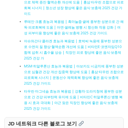
으로 체력 증진·혈액순환 개선에 도움 | 홍삼·타우린 조합으로 피로
회복 시너지 | 청소년 성장 향상에 좋은 음식·보충제 2025 건강 가
이드
루테인·크롬 효능과 복용법 | 흑마늘즙·귤에 풍부한 성분으로 간 해
독·피로회복에 도움 | 아연·셀레늄 병행 시 항산화 작용 강화 | 여
성 피부미용 향상에 좋은 음식·보충제 2025 건강 가이드
아슈와간다·콜라겐 효능과 복용법 | 호박씨·녹용에 풍부한 성분으
로 수면의 질 향상·혈액순환 개선에 도움 | 비타민E·코엔자임Q10
함께 섭취 시 흡수율 상승 | 직장인 피로 향상에 좋은 음식·보충제
2025 건강 가
MSM·히알루론산 효능과 복용법 | 아보카도·시금치에 풍부한 성분
으로 심혈관 건강 개선·집중력 향상에 도움 | 홍삼·타우린 조합으로
피로회복 시너지 | 운동선수 체력회복 향상에 좋은 음식·보충제
2025 건강 가이드
타우린·마그네슘 효능과 복용법 | 강황차·도라지청에 풍부한 성분
으로 간 건강·피부탄력 유지에 도움 | 비타민C·히알루론산 병행 복
용 시 효과 극대화 | 야근 잦은 직장인 향상에 좋은 음식·보충제
2025 건강 가이드
JD 네트워크 다른 블로그 보기