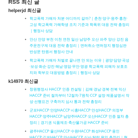
RSS 최신 글
helperjd 최신글
학교폭력 가해자 처분 어디까지 갈까?｜춘천·양구·원주·홍천·
고성 학교폭력 가해학생 조치 기준과 학폭위 대응 전략 총정리
｜행정사 상담
안산 안양 부천 이천 연천 일산 남양주 오산 파주 양산 강진 음
주운전구제 대응 전략 총정리｜면허취소·면허정지 행정심판
반성문 탄원서 행정사 안내
학교폭력 가해자 처벌로 끝나면 안 되는 이유｜광양·담양·곡성
·보성·화순·강진·해남·영암·무안·영광 학교폭력 피해자 보호조
치와 학부모 대응방법 총정리｜행정사 상담
k14970 최신글
창원행정사 HACCP 인증 컨설팅｜김해·경남·경북·전북 익산
HACCP 준비 절차부터 12절차·7원칙·CCP 설정·제품설명서 작
성·선행요건 구축까지 심사 통과 전략 총정리
군포HACCP·안양HACCP·시흥HACCP·안성HACCP·의정부
HACCP·양주HACCP·남양주HACCP·오산HACCP 인증 절차 총
정리｜경기권 식품제조·축산물가공 HACCP 준비
광주HACCP·울산HACCP·수원HACCP·화성HACCP·용인
HACCP·김포HACCP·안산HACCP 심사 탈락 원인 총정리｜현