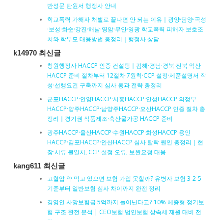
반성문 탄원서 행정사 안내
학교폭력 가해자 처벌로 끝나면 안 되는 이유｜광양·담양·곡성
·보성·화순·강진·해남·영암·무안·영광 학교폭력 피해자 보호조
치와 학부모 대응방법 총정리｜행정사 상담
k14970 최신글
창원행정사 HACCP 인증 컨설팅｜김해·경남·경북·전북 익산
HACCP 준비 절차부터 12절차·7원칙·CCP 설정·제품설명서 작
성·선행요건 구축까지 심사 통과 전략 총정리
군포HACCP·안양HACCP·시흥HACCP·안성HACCP·의정부
HACCP·양주HACCP·남양주HACCP·오산HACCP 인증 절차 총
정리｜경기권 식품제조·축산물가공 HACCP 준비
광주HACCP·울산HACCP·수원HACCP·화성HACCP·용인
HACCP·김포HACCP·안산HACCP 심사 탈락 원인 총정리｜현
장·서류 불일치, CCP 설정 오류, 보완요청 대응
kang611 최신글
고혈압 약 먹고 있으면 보험 가입 못할까? 유병자 보험 3-2-5
기준부터 일반보험 심사 차이까지 완전 정리
경영인 사망보험금 5억까지 늘어난다고? 10% 체증형 정기보
험 구조 완전 분석 | CEO보험·법인보험·상속세 재원 대비 전