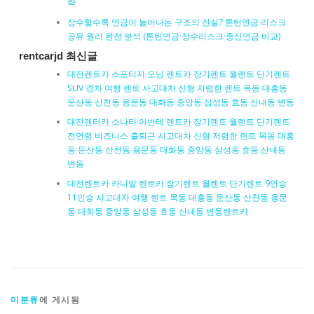
략
장수할수록 연금이 늘어나는 구조의 진실? 톤틴연금 리스크
공유 원리 완전 분석 (톤틴연금·장수리스크·종신연금 비교)
rentcarjd 최신글
대전렌트카 스포티지·모닝 렌트카 장기렌트 월렌트 단기렌트
SUV 경차 여행 렌트 사고대차 신형 저렴한 렌트 목동 대흥동
둔산동 산천동 용문동 대화동 중앙동 삼성동 효동 산내동 변동
대전렌터카 소나타·아반테 렌트카 장기렌트 월렌트 단기렌트
전연령 비즈니스 출퇴근 사고대차 신형 저렴한 렌트 목동 대흥
동 둔산동 산천동 용문동 대화동 중앙동 삼성동 효동 산내동
변동
대전렌트카 카니발 렌트카 장기렌트 월렌트 단기렌트 9인승
11인승 사고대차 여행 렌트 목동 대흥동 둔산동 산천동 용문
동 대화동 중앙동 삼성동 효동 산내동 변동렌트카
미분류
에 게시됨