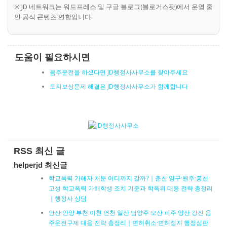
※ JD 네트워크는 워드프레스 및 구글 블로그(블로거스팟)에서 운영 중
인 공식 콘텐츠 연합입니다.
도움이 필요하시면
음주운전을 하셨다면 JD행정사사무소를 찾아주세요
토지보상문제 해결은 JD행정사사무소가 함께합니다
RSS 최신 글
helperjd 최신글
학교폭력 가해자 처분 어디까지 갈까?｜춘천·양구·원주·홍천·
고성 학교폭력 가해학생 조치 기준과 학폭위 대응 전략 총정리
｜행정사 상담
안산 안양 부천 이천 연천 일산 남양주 오산 파주 양산 강진 음
주운전구제 대응 전략 총정리｜면허취소·면허정지 행정심판