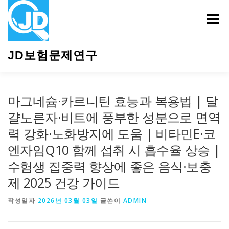
내
용
메뉴
으
로
바
JD보험문제연구
로
가
기
HOME
소개
보험관련정보
상담안내
마그네슘·카르니틴 효능과 복용법 | 달
걀노른자·비트에 풍부한 성분으로 면역
력 강화·노화방지에 도움 | 비타민E·코
엔자임Q10 함께 섭취 시 흡수율 상승 |
수험생 집중력 향상에 좋은 음식·보충
제 2025 건강 가이드
작성일자
2026년 03월 03일
글쓴이
ADMIN