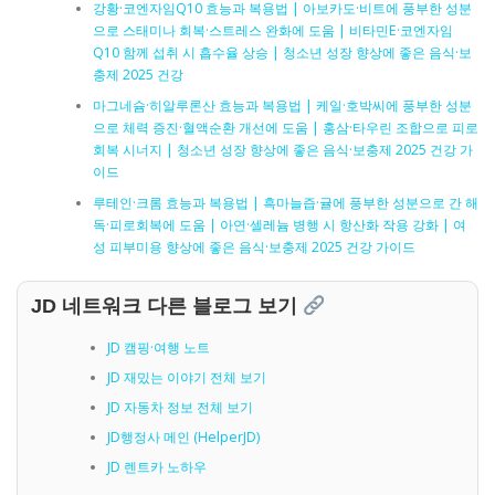
강황·코엔자임Q10 효능과 복용법 | 아보카도·비트에 풍부한 성분
으로 스태미나 회복·스트레스 완화에 도움 | 비타민E·코엔자임
Q10 함께 섭취 시 흡수율 상승 | 청소년 성장 향상에 좋은 음식·보
충제 2025 건강
마그네슘·히알루론산 효능과 복용법 | 케일·호박씨에 풍부한 성분
으로 체력 증진·혈액순환 개선에 도움 | 홍삼·타우린 조합으로 피로
회복 시너지 | 청소년 성장 향상에 좋은 음식·보충제 2025 건강 가
이드
루테인·크롬 효능과 복용법 | 흑마늘즙·귤에 풍부한 성분으로 간 해
독·피로회복에 도움 | 아연·셀레늄 병행 시 항산화 작용 강화 | 여
성 피부미용 향상에 좋은 음식·보충제 2025 건강 가이드
JD 네트워크 다른 블로그 보기
JD 캠핑·여행 노트
JD 재밌는 이야기 전체 보기
JD 자동차 정보 전체 보기
JD행정사 메인 (HelperJD)
JD 렌트카 노하우