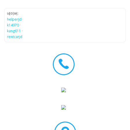
네이버:
helperjd
·
k14970
·
kang611
·
rentcarjd