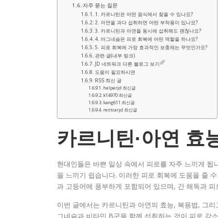
자주 묻는 질문
1. 카르니틴은 어떤 음식에서 찾을 수 있나요?
2. 아연을 과다 섭취하면 어떤 부작용이 있나요?
3. 카르니틴과 아연을 동시에 섭취해도 괜찮나요?
4. 마그네슘은 피로 회복에 어떤 역할을 하나요?
5. 피로 회복에 가장 효과적인 보충제는 무엇인가요?
관련 글(내부 링크)
JD 네트워크 다른 블로그 보기
도움이 필요하시면
RSS 최신 글
helperjd 최신글
k14970 최신글
kang611 최신글
rentcarjd 최신글
카르니틴·아연 효
현대인들은 바쁜 일상 속에서 피로를 자주 느끼게 됩니
을 느끼기 쉽습니다. 이러한 피로 회복에 도움을 줄 
과 고등어에 풍부하게 포함되어 있으며, 간 해독과 피
이번 글에서는 카르니틴과 아연의 효능, 복용법, 그리
그네슘과 비타민 B군을 함께 섭취하는 것이 피로 감