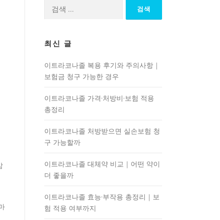
검
색:
최신 글
이트라코나졸 복용 후기와 주의사항｜
보험금 청구 가능한 경우
이트라코나졸 가격·처방비·보험 적용
총정리
이트라코나졸 처방받으면 실손보험 청
구 가능할까
이트라코나졸 대체약 비교｜어떤 약이
감
더 좋을까
이트라코나졸 효능·부작용 총정리｜보
마
험 적용 여부까지