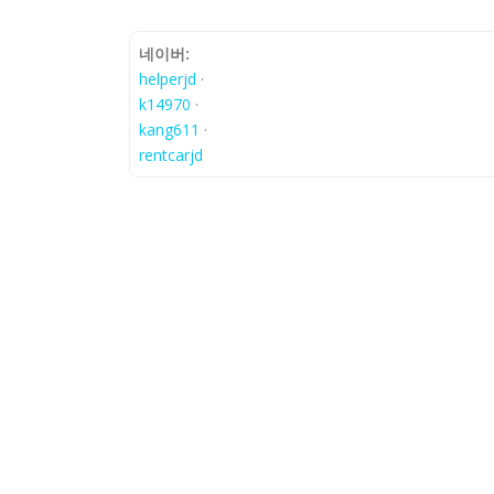
네이버:
helperjd
·
k14970
·
kang611
·
rentcarjd