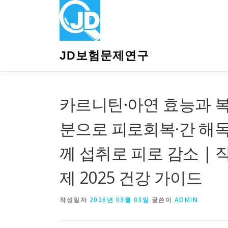
내
용
으
로
바
JD보험문제연구
로
가
기
카르니틴·아연 효능과 복
분으로 피로회복·간 해독
께 섭취로 피로 감소 |
제 2025 건강 가이드
작성일자
2026년 03월 03일
글쓴이
ADMIN