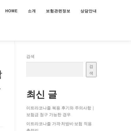
HOME
소개
보험관련정보
상담안내
검색
검
함
색
충
최신 글
이트라코나졸 복용 후기와 주의사항｜
보험금 청구 가능한 경우
이트라코나졸 가격·처방비·보험 적용
총정리