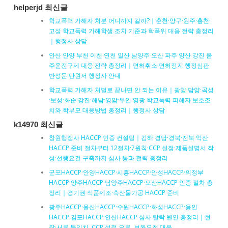
helperjd 최신글
학교폭력 가해자 처분 어디까지 갈까?｜춘천·양구·원주·홍천·
고성 학교폭력 가해학생 조치 기준과 학폭위 대응 전략 총정리
｜행정사 상담
안산 안양 부천 이천 연천 일산 남양주 오산 파주 양산 강진 음
주운전구제 대응 전략 총정리｜면허취소·면허정지 행정심판
반성문 탄원서 행정사 안내
학교폭력 가해자 처벌로 끝나면 안 되는 이유｜광양·담양·곡성
·보성·화순·강진·해남·영암·무안·영광 학교폭력 피해자 보호조
치와 학부모 대응방법 총정리｜행정사 상담
k14970 최신글
창원행정사 HACCP 인증 컨설팅｜김해·경남·경북·전북 익산
HACCP 준비 절차부터 12절차·7원칙·CCP 설정·제품설명서 작
성·선행요건 구축까지 심사 통과 전략 총정리
군포HACCP·안양HACCP·시흥HACCP·안성HACCP·의정부
HACCP·양주HACCP·남양주HACCP·오산HACCP 인증 절차 총
정리｜경기권 식품제조·축산물가공 HACCP 준비
광주HACCP·울산HACCP·수원HACCP·화성HACCP·용인
HACCP·김포HACCP·안산HACCP 심사 탈락 원인 총정리｜현
장·서류 불일치, CCP 설정 오류, 보완요청 대응