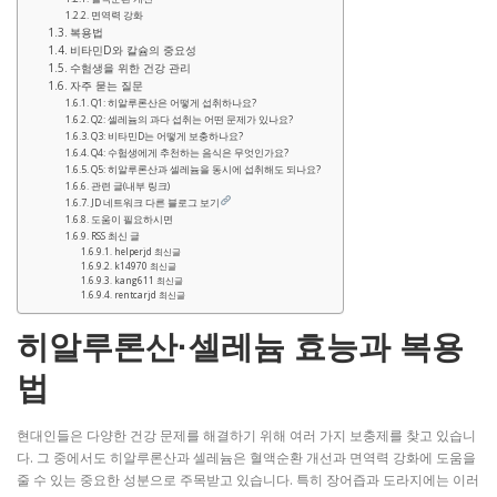
면역력 강화
복용법
비타민D와 칼슘의 중요성
수험생을 위한 건강 관리
자주 묻는 질문
Q1: 히알루론산은 어떻게 섭취하나요?
Q2: 셀레늄의 과다 섭취는 어떤 문제가 있나요?
Q3: 비타민D는 어떻게 보충하나요?
Q4: 수험생에게 추천하는 음식은 무엇인가요?
Q5: 히알루론산과 셀레늄을 동시에 섭취해도 되나요?
관련 글(내부 링크)
JD 네트워크 다른 블로그 보기
도움이 필요하시면
RSS 최신 글
helperjd 최신글
k14970 최신글
kang611 최신글
rentcarjd 최신글
히알루론산·셀레늄 효능과 복용
법
현대인들은 다양한 건강 문제를 해결하기 위해 여러 가지 보충제를 찾고 있습니
다. 그 중에서도 히알루론산과 셀레늄은 혈액순환 개선과 면역력 강화에 도움을
줄 수 있는 중요한 성분으로 주목받고 있습니다. 특히 장어즙과 도라지에는 이러