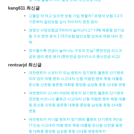
kang611 최신글
고혈압 약 먹고 있으면 보험 가입 못할까? 유병자 보험 3-2-5
기준부터 일반보험 심사 차이까지 완전 정리
경영인 사망보험금 5억까지 늘어난다고? 10% 체증형 정기보
험 구조 완전 분석 | CEO보험·법인보험·상속세 재원 대비 전
략
장수할수록 연금이 늘어나는 구조의 진실? 톤틴연금 리스크
공유 원리 완전 분석 (톤틴연금·장수리스크·종신연금 비교)
rentcarjd 최신글
대전렌트카 스포티지·모닝 렌트카 장기렌트 월렌트 단기렌트
SUV 경차 여행 렌트 사고대차 신형 저렴한 렌트 목동 대흥동
둔산동 산천동 용문동 대화동 중앙동 삼성동 효동 산내동 변동
대전렌터카 소나타·아반테 렌트카 장기렌트 월렌트 단기렌트
전연령 비즈니스 출퇴근 사고대차 신형 저렴한 렌트 목동 대흥
동 둔산동 산천동 용문동 대화동 중앙동 삼성동 효동 산내동
변동
대전렌트카 카니발 렌트카 장기렌트 월렌트 단기렌트 9인승
11인승 사고대차 여행 렌트 목동 대흥동 둔산동 산천동 용문
동 대화동 중앙동 삼성동 효동 산내동 변동렌트카