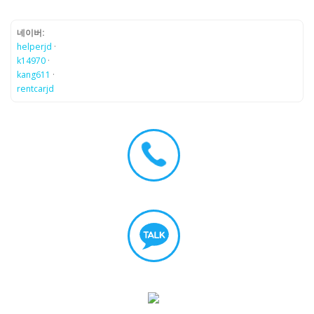
네이버:
helperjd
·
k14970
·
kang611
·
rentcarjd