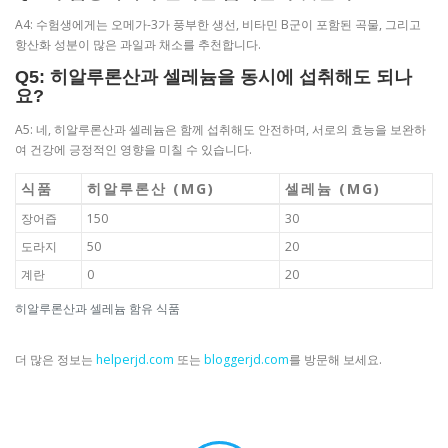
A4: 수험생에게는 오메가-3가 풍부한 생선, 비타민 B군이 포함된 곡물, 그리고
항산화 성분이 많은 과일과 채소를 추천합니다.
Q5: 히알루론산과 셀레늄을 동시에 섭취해도 되나
요?
A5: 네, 히알루론산과 셀레늄은 함께 섭취해도 안전하며, 서로의 효능을 보완하
여 건강에 긍정적인 영향을 미칠 수 있습니다.
식품
히알루론산 (MG)
셀레늄 (ΜG)
장어즙
150
30
도라지
50
20
계란
0
20
히알루론산과 셀레늄 함유 식품
더 많은 정보는
helperjd.com
또는
bloggerjd.com
를 방문해 보세요.