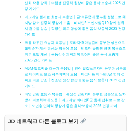
산화 작용 강화 | 수험생 집중력 향상에 좋은 음식·보충제 2025 건
강 가이드
마그네슘·셀레늄 효능과 복용법 | 귤·석류즙에 풍부한 성분으로 체
지방 감소·집중력 향상에 도움 | 비타민E·코엔자임Q10 함께 섭취
시 흡수율 상승 | 직장인 피로 향상에 좋은 음식·보충제 2025 건강
가이드
크롬·타우린 효능과 복용법 | 도라지·흑마늘즙에 풍부한 성분으로
혈액순환 개선·항산화 작용에 도움 | 비오틴·콜라겐 병행 복용으로
피부·모발 개선 | 운동선수 체력회복 향상에 좋은 음식·보충제
2025 건강 가이드
MSM·밀크씨슬 효능과 복용법 | 연어·달걀노른자에 풍부한 성분으
로 다이어트 보조·피부미백에 도움 | 마그네슘·비타민B군 함께 섭
취로 피로 감소 | 청소년 성장 향상에 좋은 음식·보충제 2025 건강
가이드
아연·강황 효능과 복용법 | 홍삼정·강황차에 풍부한 성분으로 노화
방지·피로회복에 도움 | 마그네슘·비타민B군 함께 섭취로 피로 감
소 | 노년층 면역력 향상에 좋은 음식·보충제 2025 건강 가이드
JD 네트워크 다른 블로그 보기