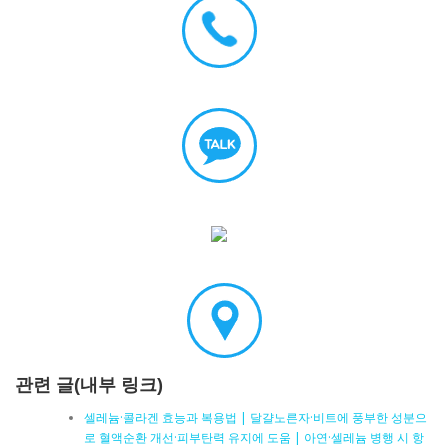
관련 글(내부 링크)
셀레늄·콜라겐 효능과 복용법 | 달걀노른자·비트에 풍부한 성분으
로 혈액순환 개선·피부탄력 유지에 도움 | 아연·셀레늄 병행 시 항