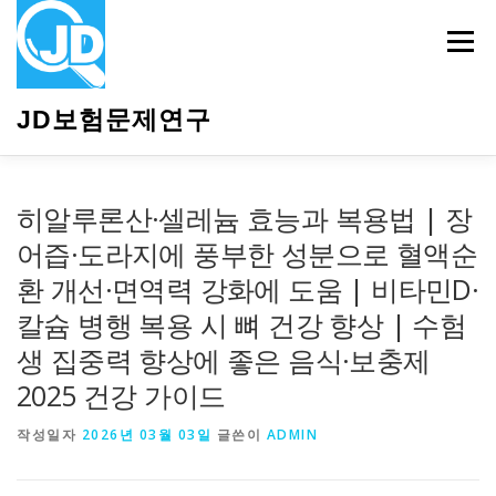
내
용
메뉴
으
로
바
JD보험문제연구
로
가
기
HOME
소개
보험관련정보
상담안내
히알루론산·셀레늄 효능과 복용법 | 장
어즙·도라지에 풍부한 성분으로 혈액순
환 개선·면역력 강화에 도움 | 비타민D·
칼슘 병행 복용 시 뼈 건강 향상 | 수험
생 집중력 향상에 좋은 음식·보충제
2025 건강 가이드
작성일자
2026년 03월 03일
글쓴이
ADMIN