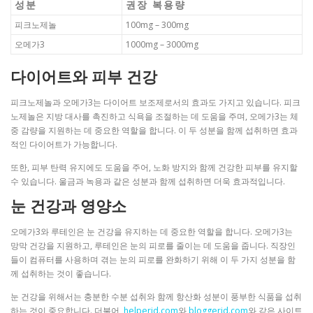
성분
권장 복용량
피크노제놀
100mg – 300mg
오메가3
1000mg – 3000mg
다이어트와 피부 건강
피크노제놀과 오메가3는 다이어트 보조제로서의 효과도 가지고 있습니다. 피크
노제놀은 지방 대사를 촉진하고 식욕을 조절하는 데 도움을 주며, 오메가3는 체
중 감량을 지원하는 데 중요한 역할을 합니다. 이 두 성분을 함께 섭취하면 효과
적인 다이어트가 가능합니다.
또한, 피부 탄력 유지에도 도움을 주어, 노화 방지와 함께 건강한 피부를 유지할
수 있습니다. 울금과 녹용과 같은 성분과 함께 섭취하면 더욱 효과적입니다.
눈 건강과 영양소
오메가3와 루테인은 눈 건강을 유지하는 데 중요한 역할을 합니다. 오메가3는
망막 건강을 지원하고, 루테인은 눈의 피로를 줄이는 데 도움을 줍니다. 직장인
들이 컴퓨터를 사용하며 겪는 눈의 피로를 완화하기 위해 이 두 가지 성분을 함
께 섭취하는 것이 좋습니다.
눈 건강을 위해서는 충분한 수분 섭취와 함께 항산화 성분이 풍부한 식품을 섭취
하는 것이 중요합니다. 더불어,
helperjd.com
와
bloggerjd.com
와 같은 사이트