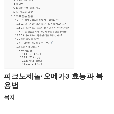
복용법
다이어트와 피부 건강
눈 건강과 영양소
자주 묻는 질문
Q1: 피크노제놀은 어떻게 섭취하나요?
Q2: 오메가3는 어떤 음식에 많이 들어있나요?
Q3: 다이어트에 도움이 되는 음식은 무엇인가요?
Q4: 눈 건강을 위해 어떤 영양소가 필요한가요?
Q5: 피로 회복에 좋은 음식은 무엇인가요?
관련 글(내부 링크)
JD 네트워크 다른 블로그 보기
도움이 필요하시면
RSS 최신 글
helperjd 최신글
k14970 최신글
kang611 최신글
rentcarjd 최신글
피크노제놀·오메가3 효능과 복
용법
목차