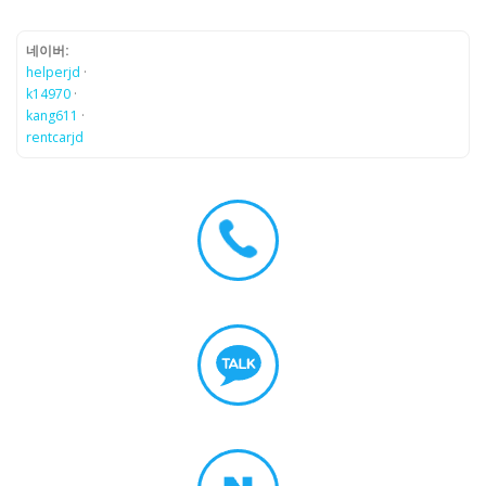
네이버:
helperjd
·
k14970
·
kang611
·
rentcarjd