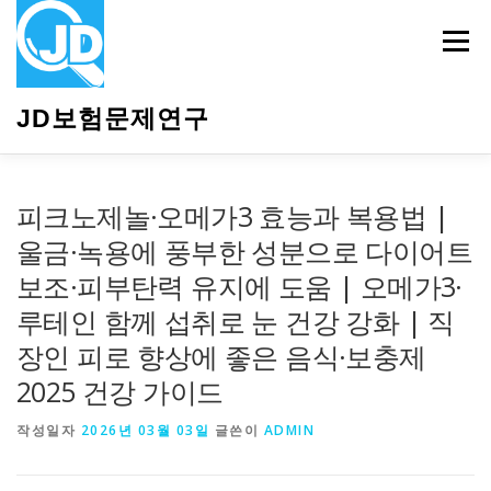
내
용
메뉴
으
로
바
JD보험문제연구
로
가
기
HOME
소개
보험관련정보
상담안내
피크노제놀·오메가3 효능과 복용법 |
울금·녹용에 풍부한 성분으로 다이어트
보조·피부탄력 유지에 도움 | 오메가3·
루테인 함께 섭취로 눈 건강 강화 | 직
장인 피로 향상에 좋은 음식·보충제
2025 건강 가이드
작성일자
2026년 03월 03일
글쓴이
ADMIN