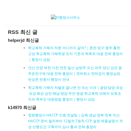
RSS 최신 글
helperjd 최신글
학교폭력 가해자 처분 어디까지 갈까?｜춘천·양구·원주·홍천·
고성 학교폭력 가해학생 조치 기준과 학폭위 대응 전략 총정리
｜행정사 상담
안산 안양 부천 이천 연천 일산 남양주 오산 파주 양산 강진 음
주운전구제 대응 전략 총정리｜면허취소·면허정지 행정심판
반성문 탄원서 행정사 안내
학교폭력 가해자 처벌로 끝나면 안 되는 이유｜광양·담양·곡성
·보성·화순·강진·해남·영암·무안·영광 학교폭력 피해자 보호조
치와 학부모 대응방법 총정리｜행정사 상담
k14970 최신글
창원행정사 HACCP 인증 컨설팅｜김해·경남·경북·전북 익산
HACCP 준비 절차부터 12절차·7원칙·CCP 설정·제품설명서 작
성·선행요건 구축까지 심사 통과 전략 총정리