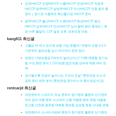
군포HACCP·안양HACCP·시흥HACCP·안성HACCP·의정부
HACCP·양주HACCP·남양주HACCP·오산HACCP 인증 절차 총
정리｜경기권 식품제조·축산물가공 HACCP 준비
광주HACCP·울산HACCP·수원HACCP·화성HACCP·용인
HACCP·김포HACCP·안산HACCP 심사 탈락 원인 총정리｜현
장·서류 불일치, CCP 설정 오류, 보완요청 대응
kang611 최신글
고혈압 약 먹고 있으면 보험 가입 못할까? 유병자 보험 3-2-5
기준부터 일반보험 심사 차이까지 완전 정리
경영인 사망보험금 5억까지 늘어난다고? 10% 체증형 정기보
험 구조 완전 분석 | CEO보험·법인보험·상속세 재원 대비 전
략
장수할수록 연금이 늘어나는 구조의 진실? 톤틴연금 리스크
공유 원리 완전 분석 (톤틴연금·장수리스크·종신연금 비교)
rentcarjd 최신글
대전렌트카 스포티지·모닝 렌트카 장기렌트 월렌트 단기렌트
SUV 경차 여행 렌트 사고대차 신형 저렴한 렌트 목동 대흥동
둔산동 산천동 용문동 대화동 중앙동 삼성동 효동 산내동 변동
대전렌터카 소나타·아반테 렌트카 장기렌트 월렌트 단기렌트