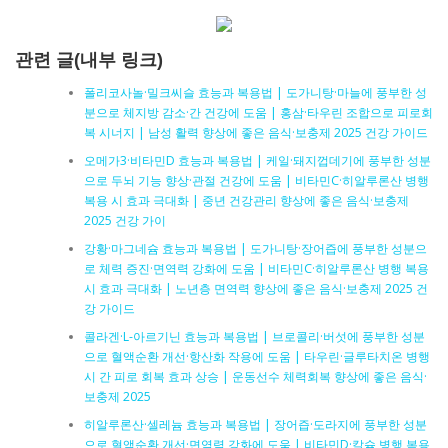
관련 글(내부 링크)
폴리코사놀·밀크씨슬 효능과 복용법 | 도가니탕·마늘에 풍부한 성
분으로 체지방 감소·간 건강에 도움 | 홍삼·타우린 조합으로 피로회
복 시너지 | 남성 활력 향상에 좋은 음식·보충제 2025 건강 가이드
오메가3·비타민D 효능과 복용법 | 케일·돼지껍데기에 풍부한 성분
으로 두뇌 기능 향상·관절 건강에 도움 | 비타민C·히알루론산 병행
복용 시 효과 극대화 | 중년 건강관리 향상에 좋은 음식·보충제
2025 건강 가이
강황·마그네슘 효능과 복용법 | 도가니탕·장어즙에 풍부한 성분으
로 체력 증진·면역력 강화에 도움 | 비타민C·히알루론산 병행 복용
시 효과 극대화 | 노년층 면역력 향상에 좋은 음식·보충제 2025 건
강 가이드
콜라겐·L-아르기닌 효능과 복용법 | 브로콜리·버섯에 풍부한 성분
으로 혈액순환 개선·항산화 작용에 도움 | 타우린·글루타치온 병행
시 간 피로 회복 효과 상승 | 운동선수 체력회복 향상에 좋은 음식·
보충제 2025
히알루론산·셀레늄 효능과 복용법 | 장어즙·도라지에 풍부한 성분
으로 혈액순환 개선·면역력 강화에 도움 | 비타민D·칼슘 병행 복용