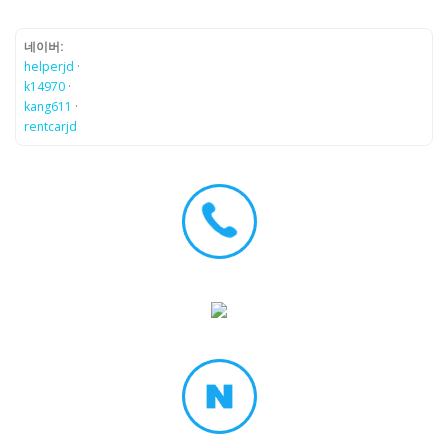
네이버:
helperjd
·
k14970
·
kang611
·
rentcarjd