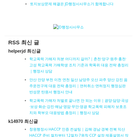
토지보상문제 해결은 JD행정사사무소가 함께합니다
RSS 최신 글
helperjd 최신글
학교폭력 가해자 처분 어디까지 갈까?｜춘천·양구·원주·홍천·
고성 학교폭력 가해학생 조치 기준과 학폭위 대응 전략 총정리
｜행정사 상담
안산 안양 부천 이천 연천 일산 남양주 오산 파주 양산 강진 음
주운전구제 대응 전략 총정리｜면허취소·면허정지 행정심판
반성문 탄원서 행정사 안내
학교폭력 가해자 처벌로 끝나면 안 되는 이유｜광양·담양·곡성
·보성·화순·강진·해남·영암·무안·영광 학교폭력 피해자 보호조
치와 학부모 대응방법 총정리｜행정사 상담
k14970 최신글
창원행정사 HACCP 인증 컨설팅｜김해·경남·경북·전북 익산
HACCP 준비 절차부터 12절차·7원칙·CCP 설정·제품설명서 작