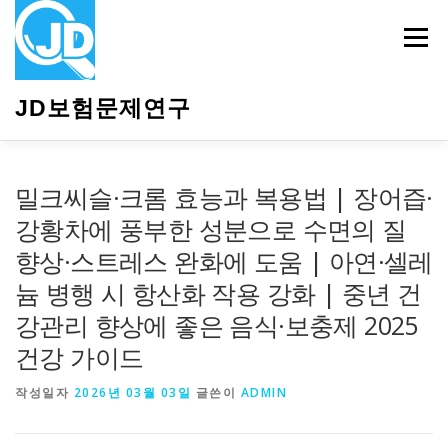
내
용
메뉴
으
로
바
JD보험문제연구
로
가
기
HOME
소개
보험관련정보
상담안내
밀크씨슬·크롬 효능과 복용법 | 장어즙·
강황차에 풍부한 성분으로 수면의 질
향상·스트레스 완화에 도움 | 아연·셀레
늄 병행 시 항산화 작용 강화 | 중년 건
강관리 향상에 좋은 음식·보충제 2025
건강 가이드
작성일자
2026년 03월 03일
글쓴이
ADMIN