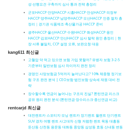
성·선행요건 구축까지 심사 통과 전략 총정리
군포HACCP·안양HACCP·시흥HACCP·안성HACCP·의정부
HACCP·양주HACCP·남양주HACCP·오산HACCP 인증 절차 총
정리｜경기권 식품제조·축산물가공 HACCP 준비
광주HACCP·울산HACCP·수원HACCP·화성HACCP·용인
HACCP·김포HACCP·안산HACCP 심사 탈락 원인 총정리｜현
장·서류 불일치, CCP 설정 오류, 보완요청 대응
kang611 최신글
고혈압 약 먹고 있으면 보험 가입 못할까? 유병자 보험 3-2-5
기준부터 일반보험 심사 차이까지 완전 정리
경영인 사망보험금 5억까지 늘어난다고? 10% 체증형 정기보
험 구조 완전 분석 | CEO보험·법인보험·상속세 재원 대비 전
략
장수할수록 연금이 늘어나는 구조의 진실? 톤틴연금 리스크
공유 원리 완전 분석 (톤틴연금·장수리스크·종신연금 비교)
rentcarjd 최신글
대전렌트카 스포티지·모닝 렌트카 장기렌트 월렌트 단기렌트
SUV 경차 여행 렌트 사고대차 신형 저렴한 렌트 목동 대흥동
둔산동 산천동 용문동 대화동 중앙동 삼성동 효동 산내동 변동