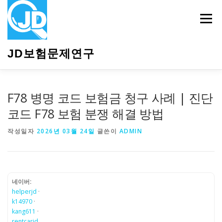
내
용
메뉴
으
로
바
JD보험문제연구
로
가
기
HOME
소개
보험관련정보
상담안내
F78 병명 코드 보험금 청구 사례 | 진단
코드 F78 보험 분쟁 해결 방법
작성일자
2026년 03월 24일
글쓴이
ADMIN
네이버:
helperjd
·
k14970
·
kang611
·
rentcarjd