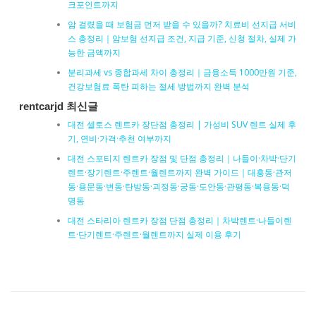
크포인트까지
암 걸렸을 때 보험금 먼저 받을 수 있을까? 치료비 선지급 서비
스 총정리｜암보험 선지급 조건, 지급 기준, 신청 절차, 실제 가
능한 금액까지
분리과세 vs 종합과세 차이 총정리｜금융소득 1000만원 기준,
건강보험료 폭탄 피하는 절세 방법까지 완벽 분석
rentcarjd 최신글
대전 셀토스 렌트카 장단점 총정리 | 가성비 SUV 렌트 실제 후
기, 연비·가격·추천 여부까지
대전 스포티지 렌트카 장점 및 단점 총정리｜나들이·차박·단기
렌트·장기렌트·주렌트·월렌트까지 완벽 가이드｜대흥동·관저
동·용문동·변동·탄방동·괴정동·궁동·도안동·관평동·복용동·덕
명동
대전 스타리아 렌트카 장점 단점 총정리｜차박렌트·나들이렌
트·단기렌트·주렌트·월렌트까지 실제 이용 후기