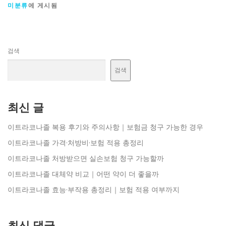
미분류
에 게시됨
검색
검색
최신 글
이트라코나졸 복용 후기와 주의사항｜보험금 청구 가능한 경우
이트라코나졸 가격·처방비·보험 적용 총정리
이트라코나졸 처방받으면 실손보험 청구 가능할까
이트라코나졸 대체약 비교｜어떤 약이 더 좋을까
이트라코나졸 효능·부작용 총정리｜보험 적용 여부까지
최신 댓글