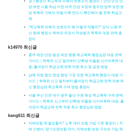
경기행정사 학교폭력 피해자 보호조치 총정리｜안산·군포·안
양·부천·시흥·하남·이천·여주·안성·의정부·동두천·양주·포천·분
당 학폭위 가해자 처벌 이후 반드시 확인해야 할 전학·학급교
체
“학교폭력 피해자 보호조치 왜 이렇게 약할까?” 강서·노원·부
산 동래 행정사 학부모 의견서 작성법과 학폭위 대응 전략 총
정리
k14970 최신글
충주·제천·단양·음성·옥천·증평 학교폭력 행정심판 대응 완벽
가이드｜학폭위 신고 절차부터 단톡방 따돌림·사이버폭력 대
응, 출석정지·학급교체·전학 처분 취소 및 감경 방법
남해 의령 함안 창녕 함양 기장 포항 학교폭력 행정사 대응 가
이드｜학폭위 신고 절차부터 출석정지·학급교체·전학 처분 취
소 행정심판 학교폭력 구제 방법 총정리
서울·부산·인천·대구·광주·울산·수원·화성 학교폭력 구제 완벽
가이드｜학폭위 신고부터 단톡방 따돌림·사이버폭력 대응, 출
석정지·학급교체·전학 처분 취소 행정심판 방법
kang611 최신글
치매보험 꼭 필요할까? 노후 대비 보험 가입 기준 총정리｜치
매 간병비, 장기요양보험 차이, 치매보험 보장 구조와 가입 체