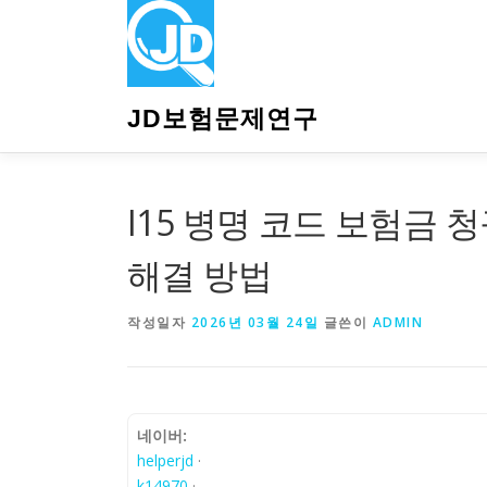
내
용
으
로
바
JD보험문제연구
로
가
기
I15 병명 코드 보험금 청
해결 방법
작성일자
2026년 03월 24일
글쓴이
ADMIN
네이버:
helperjd
·
k14970
·