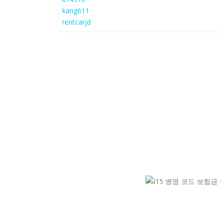
kang611
·
rentcarjd