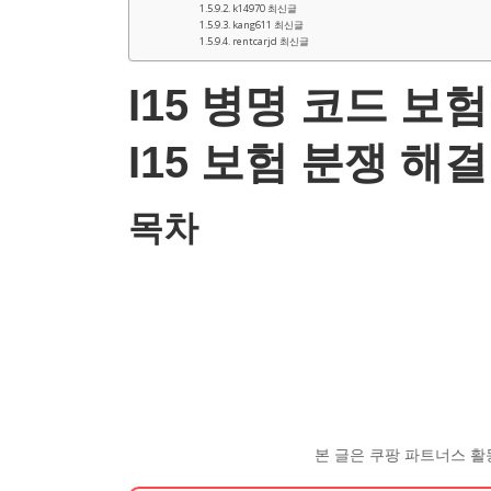
k14970 최신글
kang611 최신글
rentcarjd 최신글
I15 병명 코드 보
I15 보험 분쟁 해
목차
본 글은 쿠팡 파트너스 활