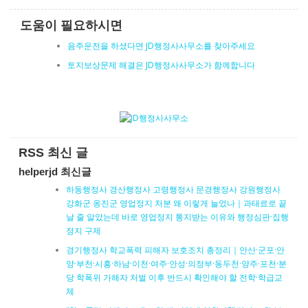
도움이 필요하시면
음주운전을 하셨다면 JD행정사사무소를 찾아주세요
토지보상문제 해결은 JD행정사사무소가 함께합니다
RSS 최신 글
helperjd 최신글
하동행정사 경산행정사 고령행정사 문경행정사 강원행정사
강화군 옹진군 영업정지 처분 왜 이렇게 늘었나｜과태료로 끝
날 줄 알았는데 바로 영업정지 통지받는 이유와 행정심판·집행
정지 구제
경기행정사 학교폭력 피해자 보호조치 총정리｜안산·군포·안
양·부천·시흥·하남·이천·여주·안성·의정부·동두천·양주·포천·분
당 학폭위 가해자 처벌 이후 반드시 확인해야 할 전학·학급교
체