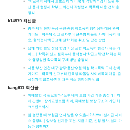
“학교폭력 피해자 보호조치 왜 이렇게 약할까?” 강서·노원·부
산 동래 행정사 학부모 의견서 작성법과 학폭위 대응 전략 총
정리
k14970 최신글
충주·제천·단양·음성·옥천·증평 학교폭력 행정심판 대응 완벽
가이드｜학폭위 신고 절차부터 단톡방 따돌림·사이버폭력 대
응, 출석정지·학급교체·전학 처분 취소 및 감경 방법
남해 의령 함안 창녕 함양 기장 포항 학교폭력 행정사 대응 가
이드｜학폭위 신고 절차부터 출석정지·학급교체·전학 처분 취
소 행정심판 학교폭력 구제 방법 총정리
서울·부산·인천·대구·광주·울산·수원·화성 학교폭력 구제 완벽
가이드｜학폭위 신고부터 단톡방 따돌림·사이버폭력 대응, 출
석정지·학급교체·전학 처분 취소 행정심판 방법
kang611 최신글
치매보험 꼭 필요할까? 노후 대비 보험 가입 기준 총정리｜치
매 간병비, 장기요양보험 차이, 치매보험 보장 구조와 가입 체
크포인트까지
암 걸렸을 때 보험금 먼저 받을 수 있을까? 치료비 선지급 서비
스 총정리｜암보험 선지급 조건, 지급 기준, 신청 절차, 실제 가
능한 금액까지