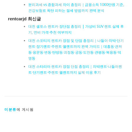
분리과세 vs 종합과세 차이 총정리｜금융소득 1000만원 기준,
건강보험료 폭탄 피하는 절세 방법까지 완벽 분석
rentcarjd 최신글
대전 셀토스 렌트카 장단점 총정리 | 가성비 SUV 렌트 실제 후
기, 연비·가격·추천 여부까지
대전 스포티지 렌트카 장점 및 단점 총정리｜나들이·차박·단기
렌트·장기렌트·주렌트·월렌트까지 완벽 가이드｜대흥동·관저
동·용문동·변동·탄방동·괴정동·궁동·도안동·관평동·복용동·덕
명동
대전 스타리아 렌트카 장점 단점 총정리｜차박렌트·나들이렌
트·단기렌트·주렌트·월렌트까지 실제 이용 후기
미분류
에 게시됨