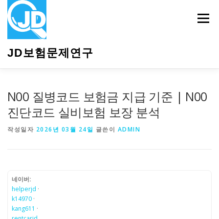
내
용
메뉴
으
로
바
JD보험문제연구
로
가
기
HOME
소개
보험관련정보
상담안내
N00 질병코드 보험금 지급 기준 | N00
진단코드 실비보험 보장 분석
작성일자
2026년 03월 24일
글쓴이
ADMIN
네이버:
helperjd
·
k14970
·
kang611
·
rentcarjd