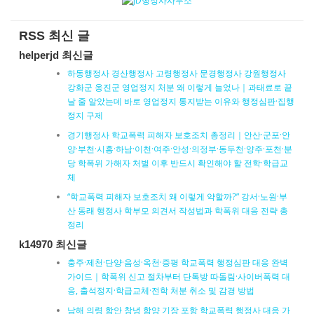
RSS 최신 글
helperjd 최신글
하동행정사 경산행정사 고령행정사 문경행정사 강원행정사
강화군 옹진군 영업정지 처분 왜 이렇게 늘었나｜과태료로 끝
날 줄 알았는데 바로 영업정지 통지받는 이유와 행정심판·집행
정지 구제
경기행정사 학교폭력 피해자 보호조치 총정리｜안산·군포·안
양·부천·시흥·하남·이천·여주·안성·의정부·동두천·양주·포천·분
당 학폭위 가해자 처벌 이후 반드시 확인해야 할 전학·학급교
체
“학교폭력 피해자 보호조치 왜 이렇게 약할까?” 강서·노원·부
산 동래 행정사 학부모 의견서 작성법과 학폭위 대응 전략 총
정리
k14970 최신글
충주·제천·단양·음성·옥천·증평 학교폭력 행정심판 대응 완벽
가이드｜학폭위 신고 절차부터 단톡방 따돌림·사이버폭력 대
응, 출석정지·학급교체·전학 처분 취소 및 감경 방법
남해 의령 함안 창녕 함양 기장 포항 학교폭력 행정사 대응 가