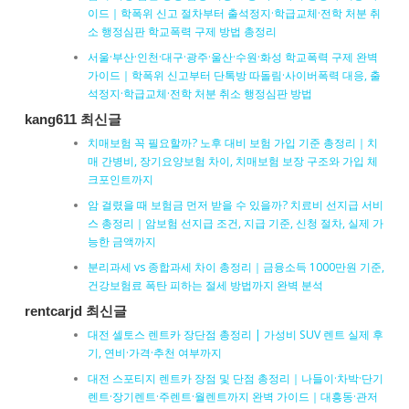
이드｜학폭위 신고 절차부터 출석정지·학급교체·전학 처분 취
소 행정심판 학교폭력 구제 방법 총정리
서울·부산·인천·대구·광주·울산·수원·화성 학교폭력 구제 완벽
가이드｜학폭위 신고부터 단톡방 따돌림·사이버폭력 대응, 출
석정지·학급교체·전학 처분 취소 행정심판 방법
kang611 최신글
치매보험 꼭 필요할까? 노후 대비 보험 가입 기준 총정리｜치
매 간병비, 장기요양보험 차이, 치매보험 보장 구조와 가입 체
크포인트까지
암 걸렸을 때 보험금 먼저 받을 수 있을까? 치료비 선지급 서비
스 총정리｜암보험 선지급 조건, 지급 기준, 신청 절차, 실제 가
능한 금액까지
분리과세 vs 종합과세 차이 총정리｜금융소득 1000만원 기준,
건강보험료 폭탄 피하는 절세 방법까지 완벽 분석
rentcarjd 최신글
대전 셀토스 렌트카 장단점 총정리 | 가성비 SUV 렌트 실제 후
기, 연비·가격·추천 여부까지
대전 스포티지 렌트카 장점 및 단점 총정리｜나들이·차박·단기
렌트·장기렌트·주렌트·월렌트까지 완벽 가이드｜대흥동·관저