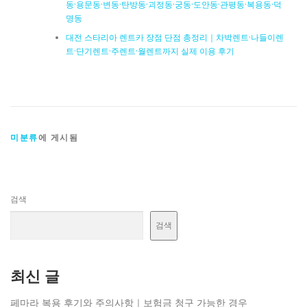
동·용문동·변동·탄방동·괴정동·궁동·도안동·관평동·복용동·덕
명동
대전 스타리아 렌트카 장점 단점 총정리｜차박렌트·나들이렌
트·단기렌트·주렌트·월렌트까지 실제 이용 후기
미분류
에 게시됨
검색
검색
최신 글
페마라 복용 후기와 주의사항｜보험금 청구 가능한 경우