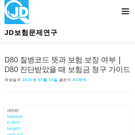
내
용
메뉴
으
로
바
JD보험문제연구
로
가
기
HOME
소개
보험관련정보
상담안내
D80 질병코드 뜻과 보험 보장 여부 |
D80 진단받았을 때 보험금 청구 가이드
작성일자
2026년 03월 24일
글쓴이
ADMIN
네이버:
helperjd
·
k14970
·
kang611
·
rentcarjd