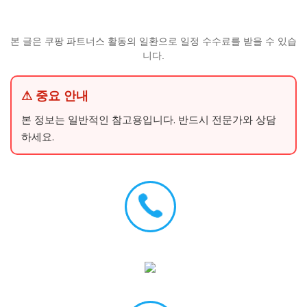
본 글은 쿠팡 파트너스 활동의 일환으로 일정 수수료를 받을 수 있습
니다.
⚠ 중요 안내
본 정보는 일반적인 참고용입니다. 반드시 전문가와 상담
하세요.