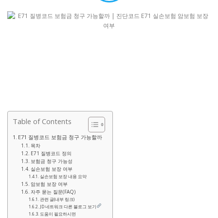
Table of Contents
E71 질병코드 보험금 청구 가능할까
목차
E71 질병코드 정의
보험금 청구 가능성
실손보험 보장 여부
실손보험 보장 내용 요약
암보험 보장 여부
자주 묻는 질문(FAQ)
관련 글(내부 링크)
JD 네트워크 다른 블로그 보기
도움이 필요하시면