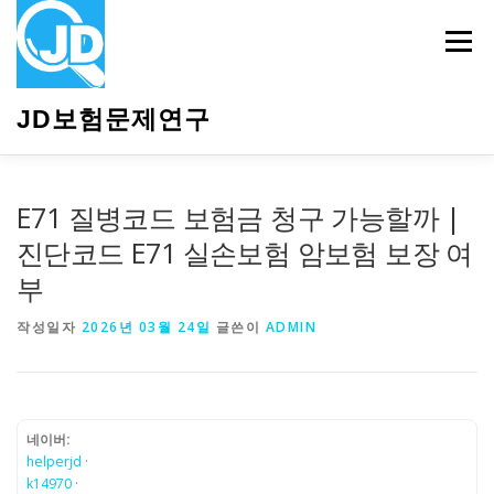
내
용
메뉴
으
로
바
JD보험문제연구
로
가
기
HOME
소개
보험관련정보
상담안내
E71 질병코드 보험금 청구 가능할까 |
진단코드 E71 실손보험 암보험 보장 여
부
작성일자
2026년 03월 24일
글쓴이
ADMIN
네이버:
helperjd
·
k14970
·