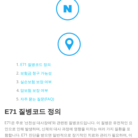
E71 질병코드 정의
보험금 청구 가능성
실손보험 보장 여부
암보험 보장 여부
자주 묻는 질문(FAQ)
E71 질병코드 정의
E71은 주로 ‘선천성 대사장애’와 관련된 질병코드입니다. 이 질병은 유전적인 요
인으로 인해 발생하며, 신체의 대사 과정에 영향을 미치는 여러 가지 질환을 포
함합니다. E71 진단을 받으면 일반적으로 장기적인 치료와 관리가 필요하며, 이