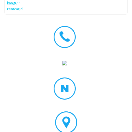
kang611
·
rentcarjd