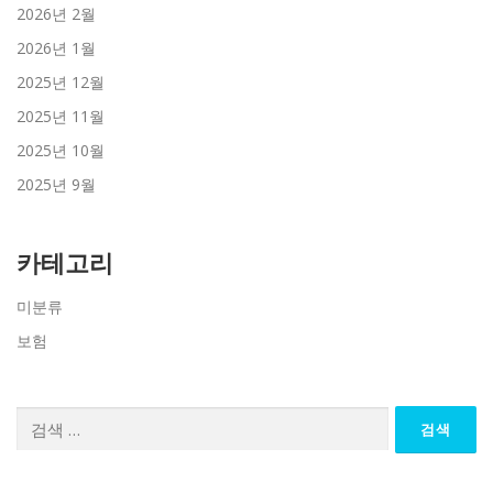
2026년 2월
2026년 1월
2025년 12월
2025년 11월
2025년 10월
2025년 9월
카테고리
미분류
보험
검
색: