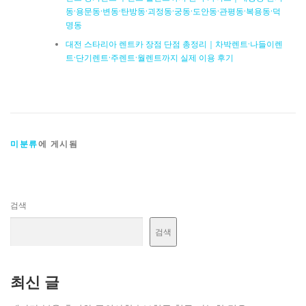
동·용문동·변동·탄방동·괴정동·궁동·도안동·관평동·복용동·덕
명동
대전 스타리아 렌트카 장점 단점 총정리｜차박렌트·나들이렌
트·단기렌트·주렌트·월렌트까지 실제 이용 후기
미분류
에 게시됨
검색
검색
최신 글