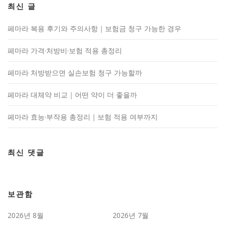
최신 글
페마라 복용 후기와 주의사항｜보험금 청구 가능한 경우
페마라 가격·처방비·보험 적용 총정리
페마라 처방받으면 실손보험 청구 가능할까
페마라 대체약 비교｜어떤 약이 더 좋을까
페마라 효능·부작용 총정리｜보험 적용 여부까지
최신 댓글
보관함
2026년 8월
2026년 7월