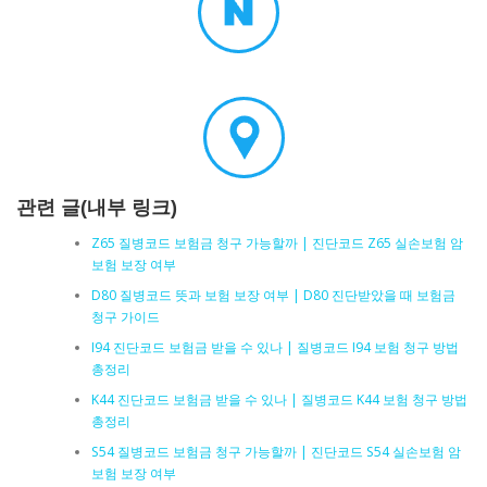
관련 글(내부 링크)
Z65 질병코드 보험금 청구 가능할까 | 진단코드 Z65 실손보험 암
보험 보장 여부
D80 질병코드 뜻과 보험 보장 여부 | D80 진단받았을 때 보험금
청구 가이드
I94 진단코드 보험금 받을 수 있나 | 질병코드 I94 보험 청구 방법
총정리
K44 진단코드 보험금 받을 수 있나 | 질병코드 K44 보험 청구 방법
총정리
S54 질병코드 보험금 청구 가능할까 | 진단코드 S54 실손보험 암
보험 보장 여부