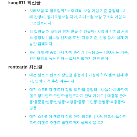
kang611 최신글
치매보험 꼭 필요할까? 노후 대비 보험 가입 기준 총정리｜치
매 간병비, 장기요양보험 차이, 치매보험 보장 구조와 가입 체
크포인트까지
암 걸렸을 때 보험금 먼저 받을 수 있을까? 치료비 선지급 서비
스 총정리｜암보험 선지급 조건, 지급 기준, 신청 절차, 실제 가
능한 금액까지
분리과세 vs 종합과세 차이 총정리｜금융소득 1000만원 기준,
건강보험료 폭탄 피하는 절세 방법까지 완벽 분석
rentcarjd 최신글
대전 셀토스 렌트카 장단점 총정리 | 가성비 SUV 렌트 실제 후
기, 연비·가격·추천 여부까지
대전 스포티지 렌트카 장점 및 단점 총정리｜나들이·차박·단기
렌트·장기렌트·주렌트·월렌트까지 완벽 가이드｜대흥동·관저
동·용문동·변동·탄방동·괴정동·궁동·도안동·관평동·복용동·덕
명동
대전 스타리아 렌트카 장점 단점 총정리｜차박렌트·나들이렌
트·단기렌트·주렌트·월렌트까지 실제 이용 후기