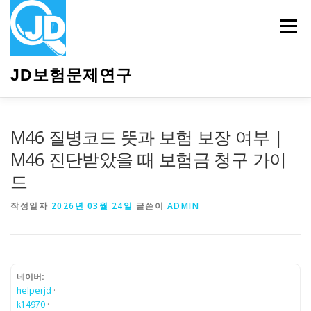
내
용
메뉴
으
로
바
JD보험문제연구
로
가
기
HOME
소개
보험관련정보
상담안내
M46 질병코드 뜻과 보험 보장 여부 |
M46 진단받았을 때 보험금 청구 가이
드
작성일자
2026년 03월 24일
글쓴이
ADMIN
네이버:
helperjd
·
k14970
·