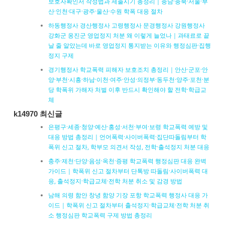
보호자확인서 작성법과 제출시기 총정리｜충남·충북·서울·부
산·인천·대구·광주·울산·수원 학폭 대응 절차
하동행정사 경산행정사 고령행정사 문경행정사 강원행정사
강화군 옹진군 영업정지 처분 왜 이렇게 늘었나｜과태료로 끝
날 줄 알았는데 바로 영업정지 통지받는 이유와 행정심판·집행
정지 구제
경기행정사 학교폭력 피해자 보호조치 총정리｜안산·군포·안
양·부천·시흥·하남·이천·여주·안성·의정부·동두천·양주·포천·분
당 학폭위 가해자 처벌 이후 반드시 확인해야 할 전학·학급교
체
k14970 최신글
은평구·세종·청양·예산·홍성·서천·부여·보령 학교폭력 예방 및
대응 방법 총정리｜언어폭력·사이버폭력·집단따돌림부터 학
폭위 신고 절차, 학부모 의견서 작성, 전학·출석정지 처분 대응
충주·제천·단양·음성·옥천·증평 학교폭력 행정심판 대응 완벽
가이드｜학폭위 신고 절차부터 단톡방 따돌림·사이버폭력 대
응, 출석정지·학급교체·전학 처분 취소 및 감경 방법
남해 의령 함안 창녕 함양 기장 포항 학교폭력 행정사 대응 가
이드｜학폭위 신고 절차부터 출석정지·학급교체·전학 처분 취
소 행정심판 학교폭력 구제 방법 총정리