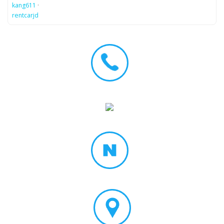
kang611
·
rentcarjd