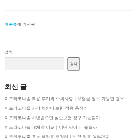
미분류
에 게시됨
검색
검색
최신 글
이트라코나졸 복용 후기와 주의사항｜보험금 청구 가능한 경우
이트라코나졸 가격·처방비·보험 적용 총정리
이트라코나졸 처방받으면 실손보험 청구 가능할까
이트라코나졸 대체약 비교｜어떤 약이 더 좋을까
이트라코나졸 효능·부작용 총정리｜보험 적용 여부까지