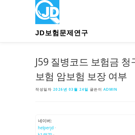
내
용
으
로
바
JD보험문제연구
로
가
기
J59 질병코드 보험금 청
보험 암보험 보장 여부
작성일자
2026년 03월 24일
글쓴이
ADMIN
네이버:
helperjd
·
k14970
·