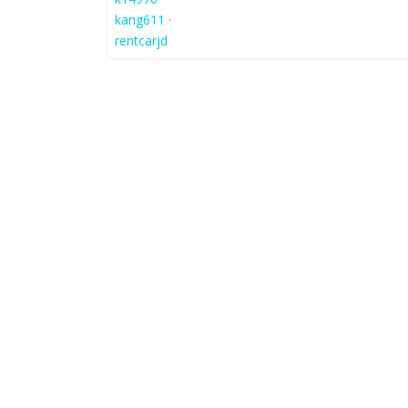
kang611
·
rentcarjd