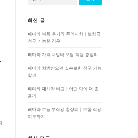
색:
최신 글
페마라 복용 후기와 주의사항｜보험금
청구 가능한 경우
코
페마라 가격·처방비·보험 적용 총정리
페마라 처방받으면 실손보험 청구 가능
할까
페마라 대체약 비교｜어떤 약이 더 좋
험
을까
페마라 효능·부작용 총정리｜보험 적용
이
여부까지
.