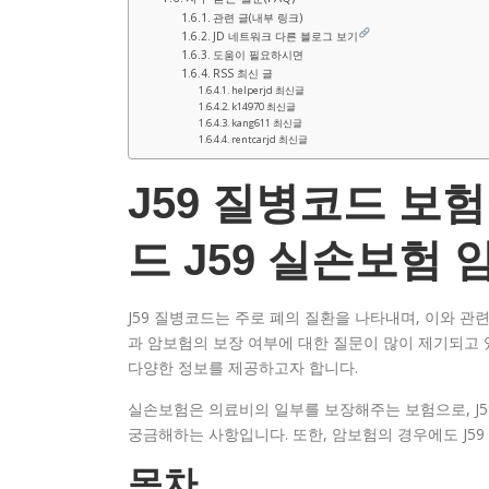
관련 글(내부 링크)
JD 네트워크 다른 블로그 보기
도움이 필요하시면
RSS 최신 글
helperjd 최신글
k14970 최신글
kang611 최신글
rentcarjd 최신글
J59 질병코드 보
드 J59 실손보험 
J59 질병코드는 주로 폐의 질환을 나타내며, 이와 관
과 암보험의 보장 여부에 대한 질문이 많이 제기되고 
다양한 정보를 제공하고자 합니다.
실손보험은 의료비의 일부를 보장해주는 보험으로, J
궁금해하는 사항입니다. 또한, 암보험의 경우에도 J5
목차