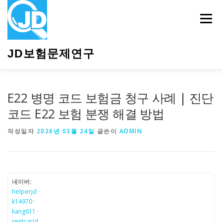
내
용
메뉴
으
로
바
JD보험문제연구
로
가
기
HOME
소개
보험관련정보
상담안내
E22 병명 코드 보험금 청구 사례 | 진단
코드 E22 보험 분쟁 해결 방법
작성일자
2026년 03월 24일
글쓴이
ADMIN
네이버:
helperjd
·
k14970
·
kang611
·
rentcarjd