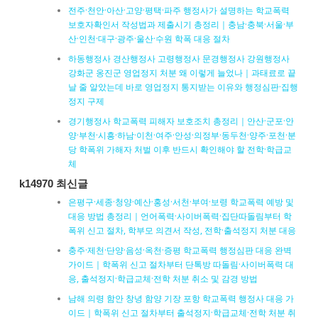
전주·천안·아산·고양·평택·파주 행정사가 설명하는 학교폭력
보호자확인서 작성법과 제출시기 총정리｜충남·충북·서울·부
산·인천·대구·광주·울산·수원 학폭 대응 절차
하동행정사 경산행정사 고령행정사 문경행정사 강원행정사
강화군 옹진군 영업정지 처분 왜 이렇게 늘었나｜과태료로 끝
날 줄 알았는데 바로 영업정지 통지받는 이유와 행정심판·집행
정지 구제
경기행정사 학교폭력 피해자 보호조치 총정리｜안산·군포·안
양·부천·시흥·하남·이천·여주·안성·의정부·동두천·양주·포천·분
당 학폭위 가해자 처벌 이후 반드시 확인해야 할 전학·학급교
체
k14970 최신글
은평구·세종·청양·예산·홍성·서천·부여·보령 학교폭력 예방 및
대응 방법 총정리｜언어폭력·사이버폭력·집단따돌림부터 학
폭위 신고 절차, 학부모 의견서 작성, 전학·출석정지 처분 대응
충주·제천·단양·음성·옥천·증평 학교폭력 행정심판 대응 완벽
가이드｜학폭위 신고 절차부터 단톡방 따돌림·사이버폭력 대
응, 출석정지·학급교체·전학 처분 취소 및 감경 방법
남해 의령 함안 창녕 함양 기장 포항 학교폭력 행정사 대응 가
이드｜학폭위 신고 절차부터 출석정지·학급교체·전학 처분 취