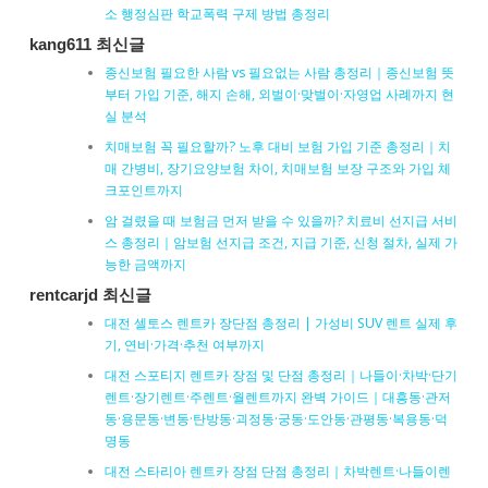
소 행정심판 학교폭력 구제 방법 총정리
kang611 최신글
종신보험 필요한 사람 vs 필요없는 사람 총정리｜종신보험 뜻
부터 가입 기준, 해지 손해, 외벌이·맞벌이·자영업 사례까지 현
실 분석
치매보험 꼭 필요할까? 노후 대비 보험 가입 기준 총정리｜치
매 간병비, 장기요양보험 차이, 치매보험 보장 구조와 가입 체
크포인트까지
암 걸렸을 때 보험금 먼저 받을 수 있을까? 치료비 선지급 서비
스 총정리｜암보험 선지급 조건, 지급 기준, 신청 절차, 실제 가
능한 금액까지
rentcarjd 최신글
대전 셀토스 렌트카 장단점 총정리 | 가성비 SUV 렌트 실제 후
기, 연비·가격·추천 여부까지
대전 스포티지 렌트카 장점 및 단점 총정리｜나들이·차박·단기
렌트·장기렌트·주렌트·월렌트까지 완벽 가이드｜대흥동·관저
동·용문동·변동·탄방동·괴정동·궁동·도안동·관평동·복용동·덕
명동
대전 스타리아 렌트카 장점 단점 총정리｜차박렌트·나들이렌