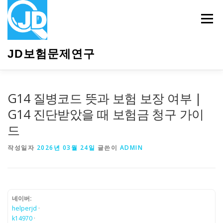
내
용
메뉴
으
로
바
JD보험문제연구
로
가
기
HOME
소개
보험관련정보
상담안내
G14 질병코드 뜻과 보험 보장 여부 |
G14 진단받았을 때 보험금 청구 가이
드
작성일자
2026년 03월 24일
글쓴이
ADMIN
네이버:
helperjd
·
k14970
·