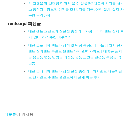
암 걸렸을 때 보험금 먼저 받을 수 있을까? 치료비 선지급 서비
스 총정리｜암보험 선지급 조건, 지급 기준, 신청 절차, 실제 가
능한 금액까지
rentcarjd 최신글
대전 셀토스 렌트카 장단점 총정리 | 가성비 SUV 렌트 실제 후
기, 연비·가격·추천 여부까지
대전 스포티지 렌트카 장점 및 단점 총정리｜나들이·차박·단기
렌트·장기렌트·주렌트·월렌트까지 완벽 가이드｜대흥동·관저
동·용문동·변동·탄방동·괴정동·궁동·도안동·관평동·복용동·덕
명동
대전 스타리아 렌트카 장점 단점 총정리｜차박렌트·나들이렌
트·단기렌트·주렌트·월렌트까지 실제 이용 후기
미분류
에 게시됨