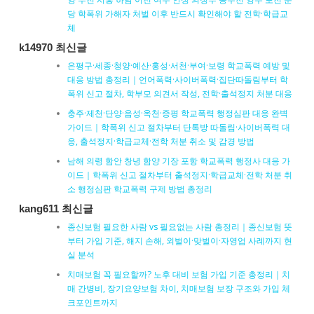
당 학폭위 가해자 처벌 이후 반드시 확인해야 할 전학·학급교
체
k14970 최신글
은평구·세종·청양·예산·홍성·서천·부여·보령 학교폭력 예방 및
대응 방법 총정리｜언어폭력·사이버폭력·집단따돌림부터 학
폭위 신고 절차, 학부모 의견서 작성, 전학·출석정지 처분 대응
충주·제천·단양·음성·옥천·증평 학교폭력 행정심판 대응 완벽
가이드｜학폭위 신고 절차부터 단톡방 따돌림·사이버폭력 대
응, 출석정지·학급교체·전학 처분 취소 및 감경 방법
남해 의령 함안 창녕 함양 기장 포항 학교폭력 행정사 대응 가
이드｜학폭위 신고 절차부터 출석정지·학급교체·전학 처분 취
소 행정심판 학교폭력 구제 방법 총정리
kang611 최신글
종신보험 필요한 사람 vs 필요없는 사람 총정리｜종신보험 뜻
부터 가입 기준, 해지 손해, 외벌이·맞벌이·자영업 사례까지 현
실 분석
치매보험 꼭 필요할까? 노후 대비 보험 가입 기준 총정리｜치
매 간병비, 장기요양보험 차이, 치매보험 보장 구조와 가입 체
크포인트까지