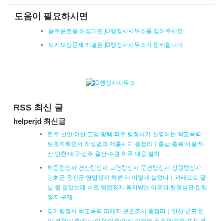
도움이 필요하시면
음주운전을 하셨다면 JD행정사사무소를 찾아주세요
토지보상문제 해결은 JD행정사사무소가 함께합니다
RSS 최신 글
helperjd 최신글
전주·천안·아산·고양·평택·파주 행정사가 설명하는 학교폭력
보호자확인서 작성법과 제출시기 총정리｜충남·충북·서울·부
산·인천·대구·광주·울산·수원 학폭 대응 절차
하동행정사 경산행정사 고령행정사 문경행정사 강원행정사
강화군 옹진군 영업정지 처분 왜 이렇게 늘었나｜과태료로 끝
날 줄 알았는데 바로 영업정지 통지받는 이유와 행정심판·집행
정지 구제
경기행정사 학교폭력 피해자 보호조치 총정리｜안산·군포·안
양·부천·시흥·하남·이천·여주·안성·의정부·동두천·양주·포천·분