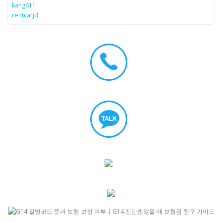
kang611
·
rentcarjd