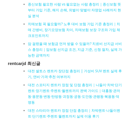
종신보험 필요한 사람 vs 필요없는 사람 총정리｜종신보험 뜻
부터 가입 기준, 해지 손해, 외벌이·맞벌이·자영업 사례까지 현
실 분석
치매보험 꼭 필요할까? 노후 대비 보험 가입 기준 총정리｜치
매 간병비, 장기요양보험 차이, 치매보험 보장 구조와 가입 체
크포인트까지
암 걸렸을 때 보험금 먼저 받을 수 있을까? 치료비 선지급 서비
스 총정리｜암보험 선지급 조건, 지급 기준, 신청 절차, 실제 가
능한 금액까지
rentcarjd 최신글
대전 셀토스 렌트카 장단점 총정리 | 가성비 SUV 렌트 실제 후
기, 연비·가격·추천 여부까지
대전 스포티지 렌트카 장점 및 단점 총정리｜나들이·차박·단기
렌트·장기렌트·주렌트·월렌트까지 완벽 가이드｜대흥동·관저
동·용문동·변동·탄방동·괴정동·궁동·도안동·관평동·복용동·덕
명동
대전 스타리아 렌트카 장점 단점 총정리｜차박렌트·나들이렌
트·단기렌트·주렌트·월렌트까지 실제 이용 후기