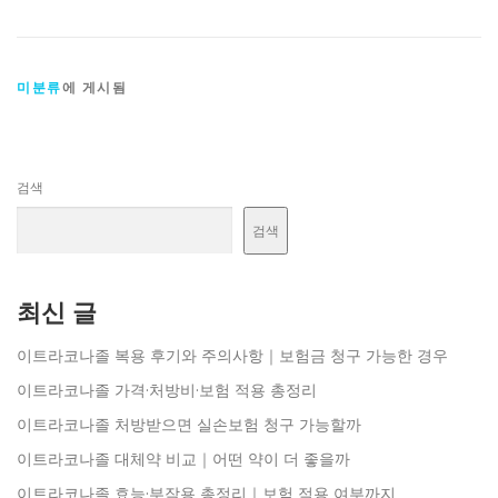
미분류
에 게시됨
검색
검색
최신 글
이트라코나졸 복용 후기와 주의사항｜보험금 청구 가능한 경우
이트라코나졸 가격·처방비·보험 적용 총정리
이트라코나졸 처방받으면 실손보험 청구 가능할까
이트라코나졸 대체약 비교｜어떤 약이 더 좋을까
이트라코나졸 효능·부작용 총정리｜보험 적용 여부까지