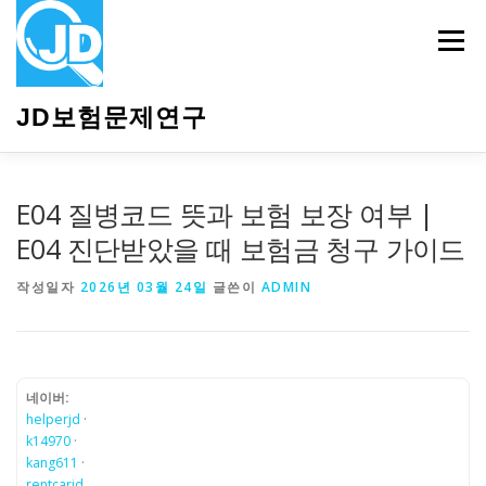
내
용
메뉴
으
로
바
JD보험문제연구
로
가
기
HOME
소개
보험관련정보
상담안내
E04 질병코드 뜻과 보험 보장 여부 |
E04 진단받았을 때 보험금 청구 가이드
작성일자
2026년 03월 24일
글쓴이
ADMIN
네이버:
helperjd
·
k14970
·
kang611
·
rentcarjd