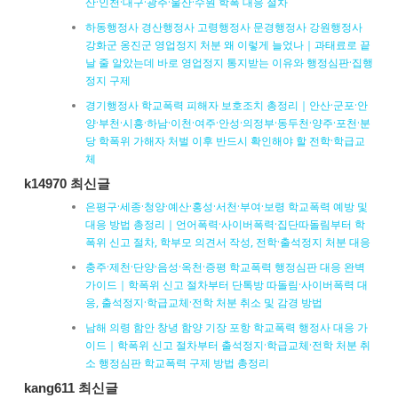
산·인천·대구·광주·울산·수원 학폭 대응 절차
하동행정사 경산행정사 고령행정사 문경행정사 강원행정사
강화군 옹진군 영업정지 처분 왜 이렇게 늘었나｜과태료로 끝
날 줄 알았는데 바로 영업정지 통지받는 이유와 행정심판·집행
정지 구제
경기행정사 학교폭력 피해자 보호조치 총정리｜안산·군포·안
양·부천·시흥·하남·이천·여주·안성·의정부·동두천·양주·포천·분
당 학폭위 가해자 처벌 이후 반드시 확인해야 할 전학·학급교
체
k14970 최신글
은평구·세종·청양·예산·홍성·서천·부여·보령 학교폭력 예방 및
대응 방법 총정리｜언어폭력·사이버폭력·집단따돌림부터 학
폭위 신고 절차, 학부모 의견서 작성, 전학·출석정지 처분 대응
충주·제천·단양·음성·옥천·증평 학교폭력 행정심판 대응 완벽
가이드｜학폭위 신고 절차부터 단톡방 따돌림·사이버폭력 대
응, 출석정지·학급교체·전학 처분 취소 및 감경 방법
남해 의령 함안 창녕 함양 기장 포항 학교폭력 행정사 대응 가
이드｜학폭위 신고 절차부터 출석정지·학급교체·전학 처분 취
소 행정심판 학교폭력 구제 방법 총정리
kang611 최신글