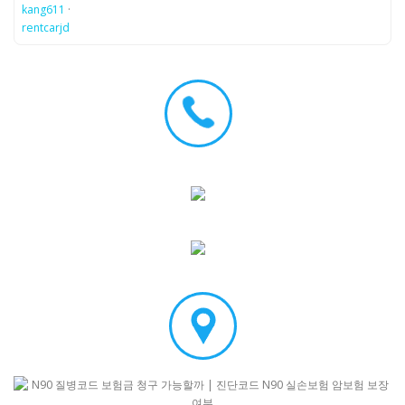
kang611
·
rentcarjd