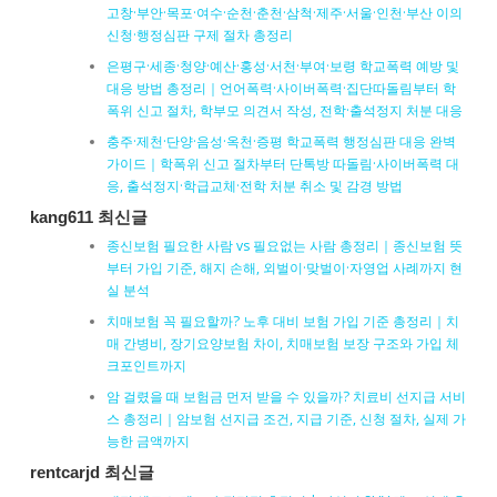
고창·부안·목포·여수·순천·춘천·삼척·제주·서울·인천·부산 이의
신청·행정심판 구제 절차 총정리
은평구·세종·청양·예산·홍성·서천·부여·보령 학교폭력 예방 및
대응 방법 총정리｜언어폭력·사이버폭력·집단따돌림부터 학
폭위 신고 절차, 학부모 의견서 작성, 전학·출석정지 처분 대응
충주·제천·단양·음성·옥천·증평 학교폭력 행정심판 대응 완벽
가이드｜학폭위 신고 절차부터 단톡방 따돌림·사이버폭력 대
응, 출석정지·학급교체·전학 처분 취소 및 감경 방법
kang611 최신글
종신보험 필요한 사람 vs 필요없는 사람 총정리｜종신보험 뜻
부터 가입 기준, 해지 손해, 외벌이·맞벌이·자영업 사례까지 현
실 분석
치매보험 꼭 필요할까? 노후 대비 보험 가입 기준 총정리｜치
매 간병비, 장기요양보험 차이, 치매보험 보장 구조와 가입 체
크포인트까지
암 걸렸을 때 보험금 먼저 받을 수 있을까? 치료비 선지급 서비
스 총정리｜암보험 선지급 조건, 지급 기준, 신청 절차, 실제 가
능한 금액까지
rentcarjd 최신글