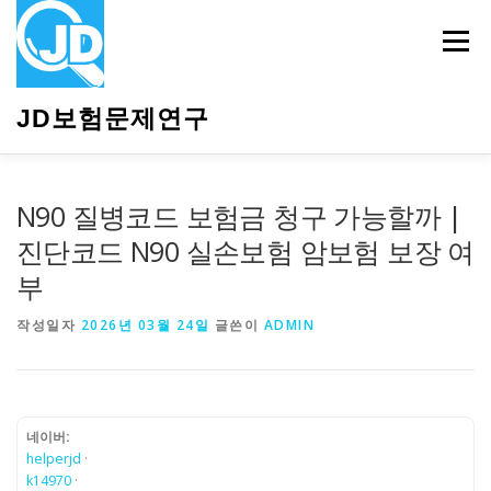
내
용
메뉴
으
로
바
JD보험문제연구
로
가
기
HOME
소개
보험관련정보
상담안내
N90 질병코드 보험금 청구 가능할까 |
진단코드 N90 실손보험 암보험 보장 여
부
작성일자
2026년 03월 24일
글쓴이
ADMIN
네이버:
helperjd
·
k14970
·