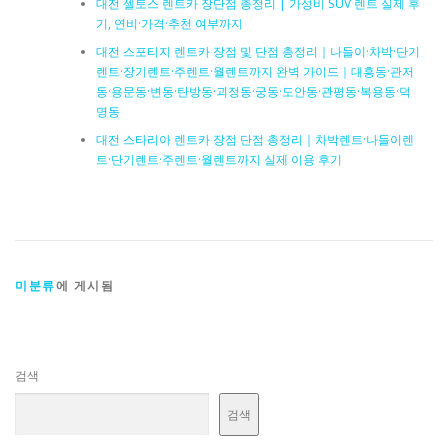
대전 셀토스 렌트카 장단점 총정리 | 가성비 SUV 렌트 실제 후
기, 연비·가격·추천 여부까지
대전 스포티지 렌트카 장점 및 단점 총정리｜나들이·차박·단기
렌트·장기렌트·주렌트·월렌트까지 완벽 가이드｜대흥동·관저
동·용문동·변동·탄방동·괴정동·궁동·도안동·관평동·복용동·덕
명동
대전 스타리아 렌트카 장점 단점 총정리｜차박렌트·나들이렌
트·단기렌트·주렌트·월렌트까지 실제 이용 후기
미분류
에 게시됨
검색
검색