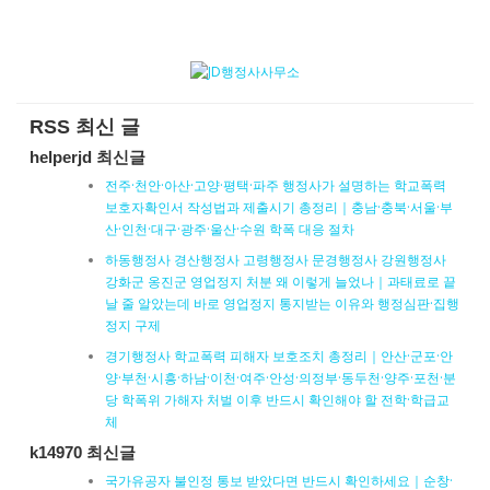
RSS 최신 글
helperjd 최신글
전주·천안·아산·고양·평택·파주 행정사가 설명하는 학교폭력
보호자확인서 작성법과 제출시기 총정리｜충남·충북·서울·부
산·인천·대구·광주·울산·수원 학폭 대응 절차
하동행정사 경산행정사 고령행정사 문경행정사 강원행정사
강화군 옹진군 영업정지 처분 왜 이렇게 늘었나｜과태료로 끝
날 줄 알았는데 바로 영업정지 통지받는 이유와 행정심판·집행
정지 구제
경기행정사 학교폭력 피해자 보호조치 총정리｜안산·군포·안
양·부천·시흥·하남·이천·여주·안성·의정부·동두천·양주·포천·분
당 학폭위 가해자 처벌 이후 반드시 확인해야 할 전학·학급교
체
k14970 최신글
국가유공자 불인정 통보 받았다면 반드시 확인하세요｜순창·