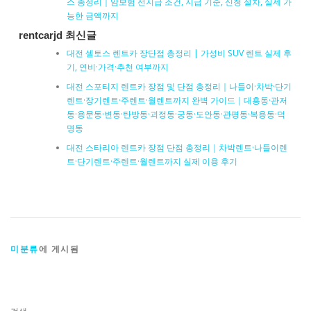
스 총정리｜암보험 선지급 조건, 지급 기준, 신청 절차, 실제 가
능한 금액까지
rentcarjd 최신글
대전 셀토스 렌트카 장단점 총정리 | 가성비 SUV 렌트 실제 후
기, 연비·가격·추천 여부까지
대전 스포티지 렌트카 장점 및 단점 총정리｜나들이·차박·단기
렌트·장기렌트·주렌트·월렌트까지 완벽 가이드｜대흥동·관저
동·용문동·변동·탄방동·괴정동·궁동·도안동·관평동·복용동·덕
명동
대전 스타리아 렌트카 장점 단점 총정리｜차박렌트·나들이렌
트·단기렌트·주렌트·월렌트까지 실제 이용 후기
미분류
에 게시됨