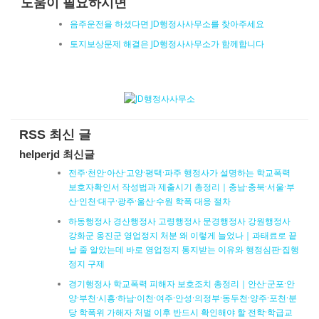
도움이 필요하시면
음주운전을 하셨다면 JD행정사사무소를 찾아주세요
토지보상문제 해결은 JD행정사사무소가 함께합니다
RSS 최신 글
helperjd 최신글
전주·천안·아산·고양·평택·파주 행정사가 설명하는 학교폭력
보호자확인서 작성법과 제출시기 총정리｜충남·충북·서울·부
산·인천·대구·광주·울산·수원 학폭 대응 절차
하동행정사 경산행정사 고령행정사 문경행정사 강원행정사
강화군 옹진군 영업정지 처분 왜 이렇게 늘었나｜과태료로 끝
날 줄 알았는데 바로 영업정지 통지받는 이유와 행정심판·집행
정지 구제
경기행정사 학교폭력 피해자 보호조치 총정리｜안산·군포·안
양·부천·시흥·하남·이천·여주·안성·의정부·동두천·양주·포천·분
당 학폭위 가해자 처벌 이후 반드시 확인해야 할 전학·학급교