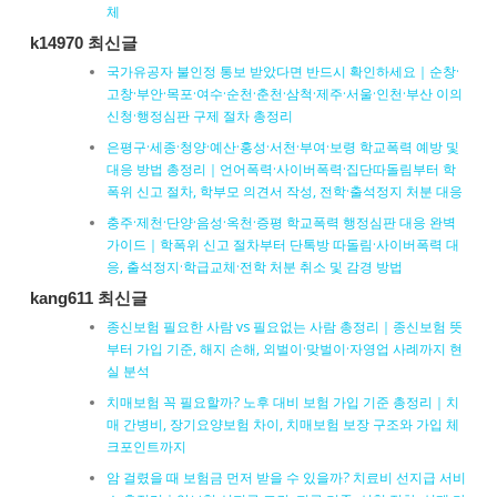
체
k14970 최신글
국가유공자 불인정 통보 받았다면 반드시 확인하세요｜순창·
고창·부안·목포·여수·순천·춘천·삼척·제주·서울·인천·부산 이의
신청·행정심판 구제 절차 총정리
은평구·세종·청양·예산·홍성·서천·부여·보령 학교폭력 예방 및
대응 방법 총정리｜언어폭력·사이버폭력·집단따돌림부터 학
폭위 신고 절차, 학부모 의견서 작성, 전학·출석정지 처분 대응
충주·제천·단양·음성·옥천·증평 학교폭력 행정심판 대응 완벽
가이드｜학폭위 신고 절차부터 단톡방 따돌림·사이버폭력 대
응, 출석정지·학급교체·전학 처분 취소 및 감경 방법
kang611 최신글
종신보험 필요한 사람 vs 필요없는 사람 총정리｜종신보험 뜻
부터 가입 기준, 해지 손해, 외벌이·맞벌이·자영업 사례까지 현
실 분석
치매보험 꼭 필요할까? 노후 대비 보험 가입 기준 총정리｜치
매 간병비, 장기요양보험 차이, 치매보험 보장 구조와 가입 체
크포인트까지
암 걸렸을 때 보험금 먼저 받을 수 있을까? 치료비 선지급 서비