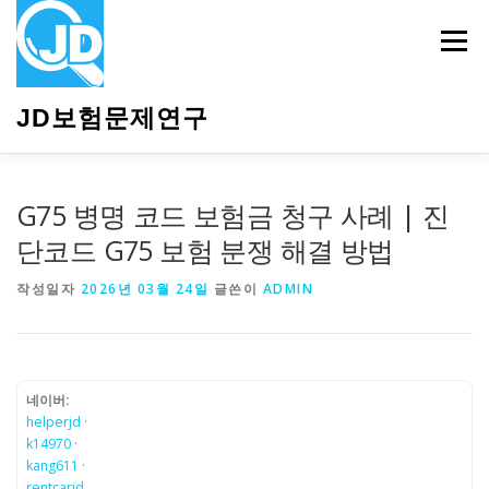
내
용
메뉴
으
로
바
JD보험문제연구
로
가
기
HOME
소개
보험관련정보
상담안내
G75 병명 코드 보험금 청구 사례 | 진
단코드 G75 보험 분쟁 해결 방법
작성일자
2026년 03월 24일
글쓴이
ADMIN
네이버:
helperjd
·
k14970
·
kang611
·
rentcarjd