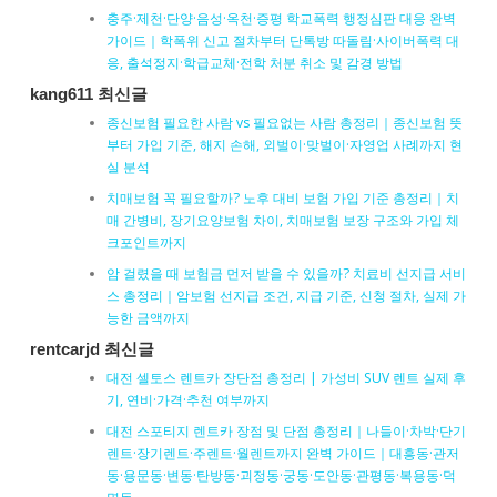
충주·제천·단양·음성·옥천·증평 학교폭력 행정심판 대응 완벽
가이드｜학폭위 신고 절차부터 단톡방 따돌림·사이버폭력 대
응, 출석정지·학급교체·전학 처분 취소 및 감경 방법
kang611 최신글
종신보험 필요한 사람 vs 필요없는 사람 총정리｜종신보험 뜻
부터 가입 기준, 해지 손해, 외벌이·맞벌이·자영업 사례까지 현
실 분석
치매보험 꼭 필요할까? 노후 대비 보험 가입 기준 총정리｜치
매 간병비, 장기요양보험 차이, 치매보험 보장 구조와 가입 체
크포인트까지
암 걸렸을 때 보험금 먼저 받을 수 있을까? 치료비 선지급 서비
스 총정리｜암보험 선지급 조건, 지급 기준, 신청 절차, 실제 가
능한 금액까지
rentcarjd 최신글
대전 셀토스 렌트카 장단점 총정리 | 가성비 SUV 렌트 실제 후
기, 연비·가격·추천 여부까지
대전 스포티지 렌트카 장점 및 단점 총정리｜나들이·차박·단기
렌트·장기렌트·주렌트·월렌트까지 완벽 가이드｜대흥동·관저
동·용문동·변동·탄방동·괴정동·궁동·도안동·관평동·복용동·덕