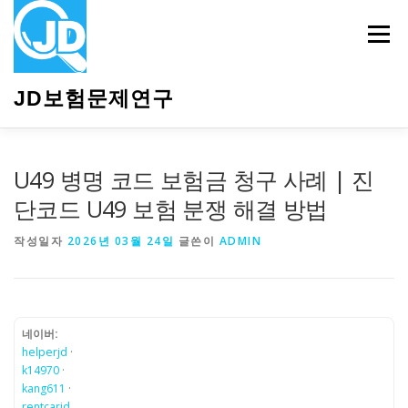
내
용
메뉴
으
로
바
JD보험문제연구
로
가
기
HOME
소개
보험관련정보
상담안내
U49 병명 코드 보험금 청구 사례 | 진
단코드 U49 보험 분쟁 해결 방법
작성일자
2026년 03월 24일
글쓴이
ADMIN
네이버:
helperjd
·
k14970
·
kang611
·
rentcarjd