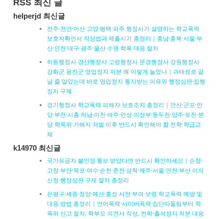
RSS 최신 글
helperjd 최신글
전주·천안·아산·고양·평택·파주 행정사가 설명하는 학교폭력
보호자확인서 작성법과 제출시기 총정리｜충남·충북·서울·부
산·인천·대구·광주·울산·수원 학폭 대응 절차
하동행정사 경산행정사 고령행정사 문경행정사 강원행정사
강화군 옹진군 영업정지 처분 왜 이렇게 늘었나｜과태료로 끝
날 줄 알았는데 바로 영업정지 통지받는 이유와 행정심판·집행
정지 구제
경기행정사 학교폭력 피해자 보호조치 총정리｜안산·군포·안
양·부천·시흥·하남·이천·여주·안성·의정부·동두천·양주·포천·분
당 학폭위 가해자 처벌 이후 반드시 확인해야 할 전학·학급교
체
k14970 최신글
국가유공자 불인정 통보 받았다면 반드시 확인하세요｜순창·
고창·부안·목포·여수·순천·춘천·삼척·제주·서울·인천·부산 이의
신청·행정심판 구제 절차 총정리
은평구·세종·청양·예산·홍성·서천·부여·보령 학교폭력 예방 및
대응 방법 총정리｜언어폭력·사이버폭력·집단따돌림부터 학
폭위 신고 절차, 학부모 의견서 작성, 전학·출석정지 처분 대응