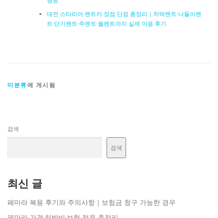
명동
대전 스타리아 렌트카 장점 단점 총정리｜차박렌트·나들이렌
트·단기렌트·주렌트·월렌트까지 실제 이용 후기
미분류
에 게시됨
검색
검색
최신 글
페마라 복용 후기와 주의사항｜보험금 청구 가능한 경우
페마라 가격·처방비·보험 적용 총정리