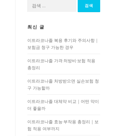
검
색:
최신 글
이트라코나졸 복용 후기와 주의사항｜
보험금 청구 가능한 경우
이트라코나졸 가격·처방비·보험 적용
총정리
이트라코나졸 처방받으면 실손보험 청
구 가능할까
이트라코나졸 대체약 비교｜어떤 약이
더 좋을까
이트라코나졸 효능·부작용 총정리｜보
험 적용 여부까지