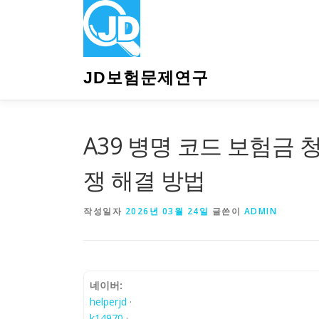
내
용
으
로
바
JD보험문제연구
로
가
기
A39 병명 코드 보험금 청
쟁 해결 방법
작성일자
2026년 03월 24일
글쓴이
ADMIN
네이버:
helperjd
·
k14970
·