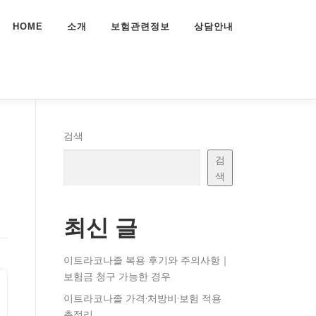
HOME
소개
보험관련정보
상담안내
검색
검
색
최신 글
이트라코나졸 복용 후기와 주의사항｜
보험금 청구 가능한 경우
이트라코나졸 가격·처방비·보험 적용
총정리