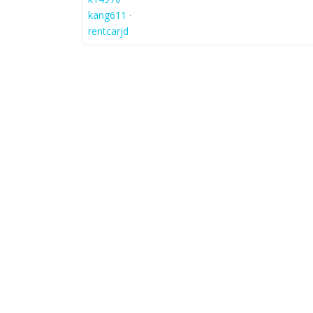
kang611
·
rentcarjd