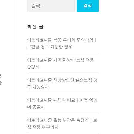
검
색:
최신 글
이트라코나졸 복용 후기와 주의사항｜
보험금 청구 가능한 경우
이트라코나졸 가격·처방비·보험 적용
총정리
있
이트라코나졸 처방받으면 실손보험 청
활
구 가능할까
이트라코나졸 대체약 비교｜어떤 약이
더 좋을까
이트라코나졸 효능·부작용 총정리｜보
험 적용 여부까지