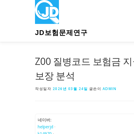
내
용
으
로
바
JD보험문제연구
로
가
기
Z00 질병코드 보험금 지
보장 분석
작성일자
2026년 03월 24일
글쓴이
ADMIN
네이버:
helperjd
·
k14970
·