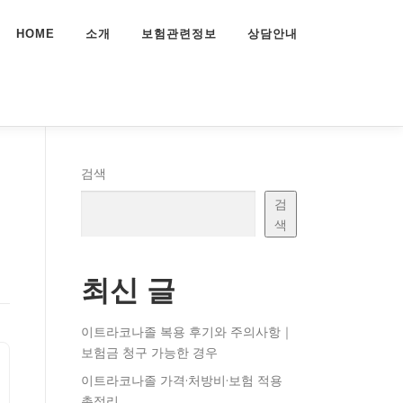
HOME
소개
보험관련정보
상담안내
검색
검
색
최신 글
이트라코나졸 복용 후기와 주의사항｜
보험금 청구 가능한 경우
이트라코나졸 가격·처방비·보험 적용
총정리