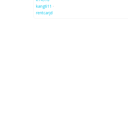
kang611
·
rentcarjd