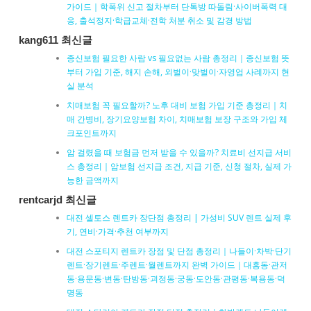
가이드｜학폭위 신고 절차부터 단톡방 따돌림·사이버폭력 대
응, 출석정지·학급교체·전학 처분 취소 및 감경 방법
kang611 최신글
종신보험 필요한 사람 vs 필요없는 사람 총정리｜종신보험 뜻
부터 가입 기준, 해지 손해, 외벌이·맞벌이·자영업 사례까지 현
실 분석
치매보험 꼭 필요할까? 노후 대비 보험 가입 기준 총정리｜치
매 간병비, 장기요양보험 차이, 치매보험 보장 구조와 가입 체
크포인트까지
암 걸렸을 때 보험금 먼저 받을 수 있을까? 치료비 선지급 서비
스 총정리｜암보험 선지급 조건, 지급 기준, 신청 절차, 실제 가
능한 금액까지
rentcarjd 최신글
대전 셀토스 렌트카 장단점 총정리 | 가성비 SUV 렌트 실제 후
기, 연비·가격·추천 여부까지
대전 스포티지 렌트카 장점 및 단점 총정리｜나들이·차박·단기
렌트·장기렌트·주렌트·월렌트까지 완벽 가이드｜대흥동·관저
동·용문동·변동·탄방동·괴정동·궁동·도안동·관평동·복용동·덕
명동