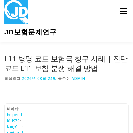
내
용
메뉴
으
로
바
JD보험문제연구
로
가
기
HOME
소개
보험관련정보
상담안내
L11 병명 코드 보험금 청구 사례 | 진단
코드 L11 보험 분쟁 해결 방법
작성일자
2026년 03월 24일
글쓴이
ADMIN
네이버:
helperjd
·
k14970
·
kang611
·
rentcarjd