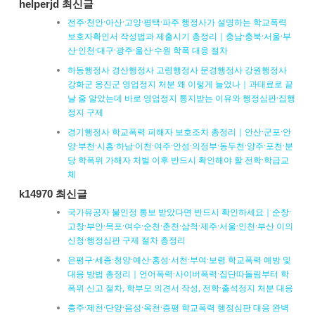
helperjd 최신글
전주·천안·아산·고양·평택·파주 행정사가 설명하는 학교폭력
보호자확인서 작성법과 제출시기 총정리｜충남·충북·서울·부
산·인천·대구·광주·울산·수원 학폭 대응 절차
하동행정사 경산행정사 고령행정사 문경행정사 강원행정사
강화군 옹진군 영업정지 처분 왜 이렇게 늘었나｜과태료로 끝
날 줄 알았는데 바로 영업정지 통지받는 이유와 행정심판·집행
정지 구제
경기행정사 학교폭력 피해자 보호조치 총정리｜안산·군포·안
양·부천·시흥·하남·이천·여주·안성·의정부·동두천·양주·포천·분
당 학폭위 가해자 처벌 이후 반드시 확인해야 할 전학·학급교
체
k14970 최신글
국가유공자 불인정 통보 받았다면 반드시 확인하세요｜순창·
고창·부안·목포·여수·순천·춘천·삼척·제주·서울·인천·부산 이의
신청·행정심판 구제 절차 총정리
은평구·세종·청양·예산·홍성·서천·부여·보령 학교폭력 예방 및
대응 방법 총정리｜언어폭력·사이버폭력·집단따돌림부터 학
폭위 신고 절차, 학부모 의견서 작성, 전학·출석정지 처분 대응
충주·제천·단양·음성·옥천·증평 학교폭력 행정심판 대응 완벽