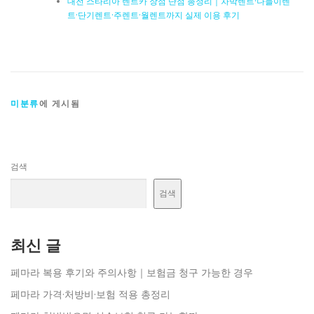
대전 스타리아 렌트카 장점 단점 총정리｜차박렌트·나들이렌
트·단기렌트·주렌트·월렌트까지 실제 이용 후기
미분류
에 게시됨
검색
검색
최신 글
페마라 복용 후기와 주의사항｜보험금 청구 가능한 경우
페마라 가격·처방비·보험 적용 총정리