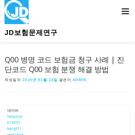
내
용
메뉴
으
로
바
JD보험문제연구
로
가
기
HOME
소개
보험관련정보
상담안내
Q00 병명 코드 보험금 청구 사례 | 진
단코드 Q00 보험 분쟁 해결 방법
작성일자
2026년 03월 24일
글쓴이
ADMIN
네이버:
helperjd
·
k14970
·
kang611
·
rentcarjd