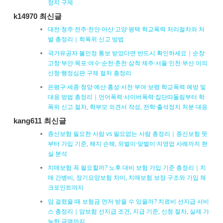
정지 구제
k14970 최신글
대전·청주·전주·천안·아산·고양·평택 학교폭력 처리절차와 처
벌 총정리｜학폭위 신고 방법
국가유공자 불인정 통보 받았다면 반드시 확인하세요｜순창·
고창·부안·목포·여수·순천·춘천·삼척·제주·서울·인천·부산 이의
신청·행정심판 구제 절차 총정리
은평구·세종·청양·예산·홍성·서천·부여·보령 학교폭력 예방 및
대응 방법 총정리｜언어폭력·사이버폭력·집단따돌림부터 학
폭위 신고 절차, 학부모 의견서 작성, 전학·출석정지 처분 대응
kang611 최신글
종신보험 필요한 사람 vs 필요없는 사람 총정리｜종신보험 뜻
부터 가입 기준, 해지 손해, 외벌이·맞벌이·자영업 사례까지 현
실 분석
치매보험 꼭 필요할까? 노후 대비 보험 가입 기준 총정리｜치
매 간병비, 장기요양보험 차이, 치매보험 보장 구조와 가입 체
크포인트까지
암 걸렸을 때 보험금 먼저 받을 수 있을까? 치료비 선지급 서비
스 총정리｜암보험 선지급 조건, 지급 기준, 신청 절차, 실제 가
능한 금액까지