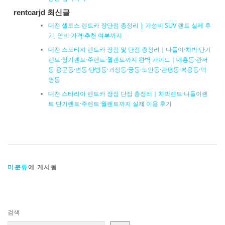
rentcarjd 최신글
대전 셀토스 렌트카 장단점 총정리 | 가성비 SUV 렌트 실제 후
기, 연비·가격·추천 여부까지
대전 스포티지 렌트카 장점 및 단점 총정리｜나들이·차박·단기
렌트·장기렌트·주렌트·월렌트까지 완벽 가이드｜대흥동·관저
동·용문동·변동·탄방동·괴정동·궁동·도안동·관평동·복용동·덕
명동
대전 스타리아 렌트카 장점 단점 총정리｜차박렌트·나들이렌
트·단기렌트·주렌트·월렌트까지 실제 이용 후기
미분류
에 게시됨
검색