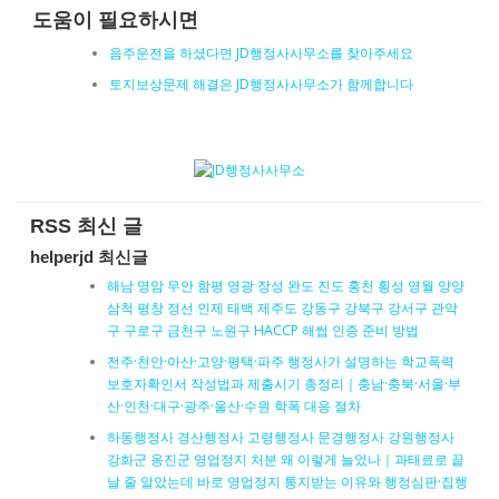
도움이 필요하시면
음주운전을 하셨다면 JD행정사사무소를 찾아주세요
토지보상문제 해결은 JD행정사사무소가 함께합니다
RSS 최신 글
helperjd 최신글
해남 영암 무안 함평 영광 장성 완도 진도 홍천 횡성 영월 양양
삼척 평창 정선 인제 태백 제주도 강동구 강북구 강서구 관악
구 구로구 금천구 노원구 HACCP 해썹 인증 준비 방법
전주·천안·아산·고양·평택·파주 행정사가 설명하는 학교폭력
보호자확인서 작성법과 제출시기 총정리｜충남·충북·서울·부
산·인천·대구·광주·울산·수원 학폭 대응 절차
하동행정사 경산행정사 고령행정사 문경행정사 강원행정사
강화군 옹진군 영업정지 처분 왜 이렇게 늘었나｜과태료로 끝
날 줄 알았는데 바로 영업정지 통지받는 이유와 행정심판·집행