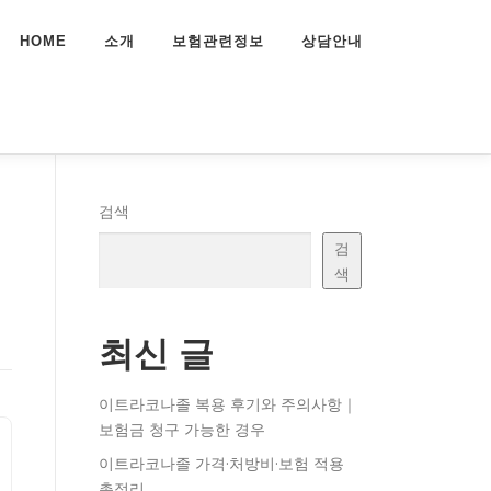
HOME
소개
보험관련정보
상담안내
검색
검
색
최신 글
이트라코나졸 복용 후기와 주의사항｜
보험금 청구 가능한 경우
이트라코나졸 가격·처방비·보험 적용
총정리