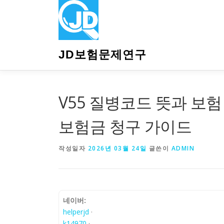
내
용
으
로
바
JD보험문제연구
로
가
기
V55 질병코드 뜻과 보험
보험금 청구 가이드
작성일자
2026년 03월 24일
글쓴이
ADMIN
네이버:
helperjd
·
k14970
·