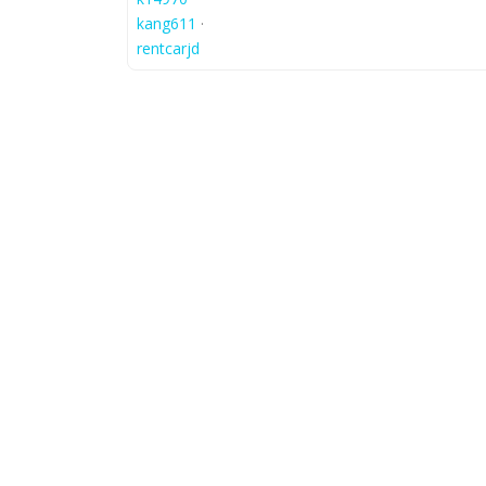
kang611
·
rentcarjd