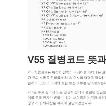
Q2: V55 진단서 발급은 어떻게 하나요?
Q3: 보험금 청구는 어떻게 하나요?
Q4: 보험금 지급까지 얼마나 걸리나요?
Q5: V55 진단을 받은 후 치료비는 어떻게 청구하나요?
관련 글(내부 링크)
JD 네트워크 다른 블로그 보기
도움이 필요하시면
RSS 최신 글
helperjd 최신글
k14970 최신글
kang611 최신글
rentcarjd 최신글
V55 질병코드 뜻
V55 질병코드는 특정한 질병이나 상태를 나타내는 코
관 간의 소통을 원활하게 하고, 환자의 병력을 명확히 
함께 이 코드의 의미와 보험 보장 여부를 알아보겠습니
V55는 주로 심리적 또는 정신적 장애와 관련된 진단
이를 통해 환자가 받을 수 있는 보험금의 범위와 조건
청구 시 유의사항을 자세히 설명하겠습니다.