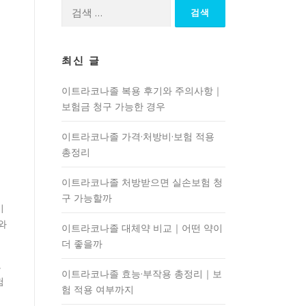
검
색:
최신 글
이트라코나졸 복용 후기와 주의사항｜
보험금 청구 가능한 경우
이트라코나졸 가격·처방비·보험 적용
총정리
이트라코나졸 처방받으면 실손보험 청
구 가능할까
기
와
이트라코나졸 대체약 비교｜어떤 약이
더 좋을까
,
이트라코나졸 효능·부작용 총정리｜보
험
험 적용 여부까지