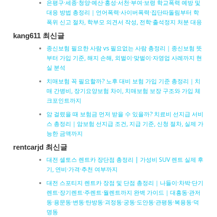
은평구·세종·청양·예산·홍성·서천·부여·보령 학교폭력 예방 및
대응 방법 총정리｜언어폭력·사이버폭력·집단따돌림부터 학
폭위 신고 절차, 학부모 의견서 작성, 전학·출석정지 처분 대응
kang611 최신글
종신보험 필요한 사람 vs 필요없는 사람 총정리｜종신보험 뜻
부터 가입 기준, 해지 손해, 외벌이·맞벌이·자영업 사례까지 현
실 분석
치매보험 꼭 필요할까? 노후 대비 보험 가입 기준 총정리｜치
매 간병비, 장기요양보험 차이, 치매보험 보장 구조와 가입 체
크포인트까지
암 걸렸을 때 보험금 먼저 받을 수 있을까? 치료비 선지급 서비
스 총정리｜암보험 선지급 조건, 지급 기준, 신청 절차, 실제 가
능한 금액까지
rentcarjd 최신글
대전 셀토스 렌트카 장단점 총정리 | 가성비 SUV 렌트 실제 후
기, 연비·가격·추천 여부까지
대전 스포티지 렌트카 장점 및 단점 총정리｜나들이·차박·단기
렌트·장기렌트·주렌트·월렌트까지 완벽 가이드｜대흥동·관저
동·용문동·변동·탄방동·괴정동·궁동·도안동·관평동·복용동·덕
명동