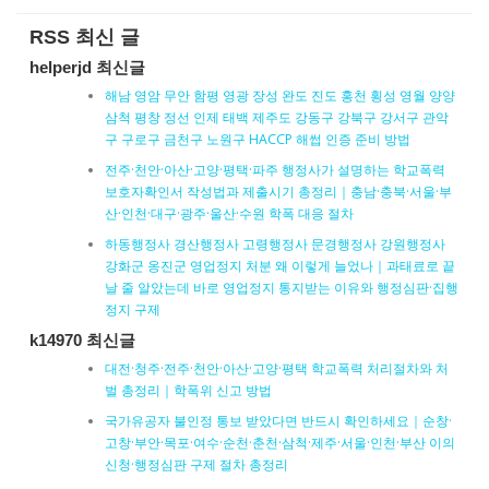
RSS 최신 글
helperjd 최신글
해남 영암 무안 함평 영광 장성 완도 진도 홍천 횡성 영월 양양
삼척 평창 정선 인제 태백 제주도 강동구 강북구 강서구 관악
구 구로구 금천구 노원구 HACCP 해썹 인증 준비 방법
전주·천안·아산·고양·평택·파주 행정사가 설명하는 학교폭력
보호자확인서 작성법과 제출시기 총정리｜충남·충북·서울·부
산·인천·대구·광주·울산·수원 학폭 대응 절차
하동행정사 경산행정사 고령행정사 문경행정사 강원행정사
강화군 옹진군 영업정지 처분 왜 이렇게 늘었나｜과태료로 끝
날 줄 알았는데 바로 영업정지 통지받는 이유와 행정심판·집행
정지 구제
k14970 최신글
대전·청주·전주·천안·아산·고양·평택 학교폭력 처리절차와 처
벌 총정리｜학폭위 신고 방법
국가유공자 불인정 통보 받았다면 반드시 확인하세요｜순창·
고창·부안·목포·여수·순천·춘천·삼척·제주·서울·인천·부산 이의
신청·행정심판 구제 절차 총정리