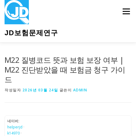
내
용
메뉴
으
로
바
JD보험문제연구
로
가
기
HOME
소개
보험관련정보
상담안내
M22 질병코드 뜻과 보험 보장 여부 |
M22 진단받았을 때 보험금 청구 가이
드
작성일자
2026년 03월 24일
글쓴이
ADMIN
네이버:
helperjd
·
k14970
·