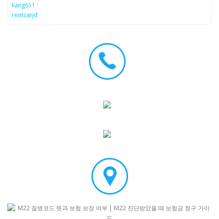
kang611
·
rentcarjd