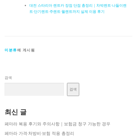
대전 스타리아 렌트카 장점 단점 총정리｜차박렌트·나들이렌
트·단기렌트·주렌트·월렌트까지 실제 이용 후기
미분류
에 게시됨
검색
검색
최신 글
페마라 복용 후기와 주의사항｜보험금 청구 가능한 경우
페마라 가격·처방비·보험 적용 총정리