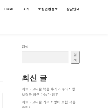
HOME
소개
보험관련정보
상담안내
험
검색
검
색
최신 글
이트라코나졸 복용 후기와 주의사항｜
보험금 청구 가능한 경우
이트라코나졸 가격·처방비·보험 적용
총정리