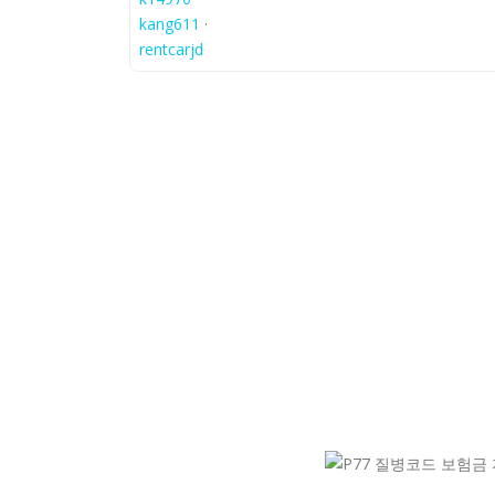
kang611
·
rentcarjd