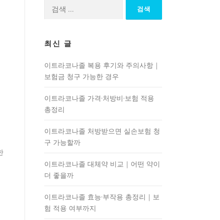
검
색:
최신 글
이트라코나졸 복용 후기와 주의사항｜
보험금 청구 가능한 경우
이트라코나졸 가격·처방비·보험 적용
총정리
이트라코나졸 처방받으면 실손보험 청
구 가능할까
한
이트라코나졸 대체약 비교｜어떤 약이
더 좋을까
도
이트라코나졸 효능·부작용 총정리｜보
험 적용 여부까지