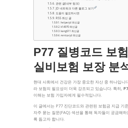
관련 글(내부 링크)
JD 네트워크 다른 블로그 보기
도움이 필요하시면
RSS 최신 글
helperjd 최신글
k14970 최신글
kang611 최신글
rentcarjd 최신글
P77 질병코드 보
실비보험 보장 분
현대 사회에서 건강은 가장 중요한 자산 중 하나입니다
라 보험의 필요성이 더욱 강조되고 있습니다. 특히,
P
이해는 보험 가입자에게 필수적입니다.
이 글에서는 P77 진단코드와 관련된 보험금 지급 기
자주 묻는 질문(FAQ) 섹션을 통해 독자들이 궁금해하
록 돕고자 합니다.