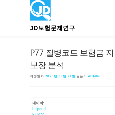
내
용
으
로
바
JD보험문제연구
로
가
기
P77 질병코드 보험금 지
보장 분석
작성일자
2026년 03월 24일
글쓴이
ADMIN
네이버:
helperjd
·
k14970
·