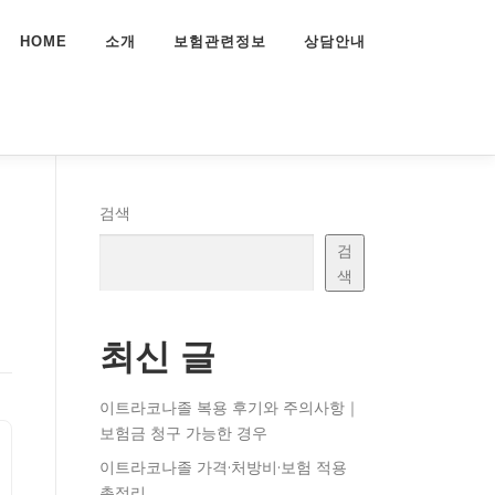
HOME
소개
보험관련정보
상담안내
검색
검
색
최신 글
이트라코나졸 복용 후기와 주의사항｜
보험금 청구 가능한 경우
이트라코나졸 가격·처방비·보험 적용
총정리