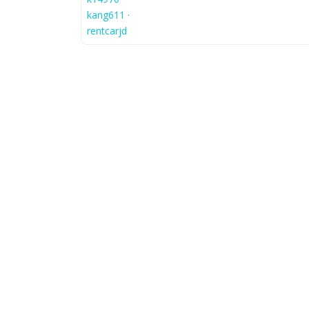
kang611
·
rentcarjd