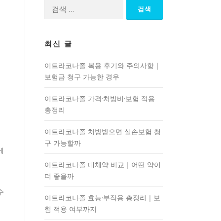
검
색:
최신 글
이트라코나졸 복용 후기와 주의사항｜
보험금 청구 가능한 경우
이트라코나졸 가격·처방비·보험 적용
총정리
이트라코나졸 처방받으면 실손보험 청
구 가능할까
에
니
이트라코나졸 대체약 비교｜어떤 약이
더 좋을까
수
이트라코나졸 효능·부작용 총정리｜보
험 적용 여부까지