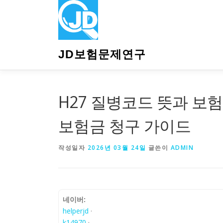
내
용
으
로
바
JD보험문제연구
로
가
기
H27 질병코드 뜻과 보험
보험금 청구 가이드
작성일자
2026년 03월 24일
글쓴이
ADMIN
네이버:
helperjd
·
k14970
·