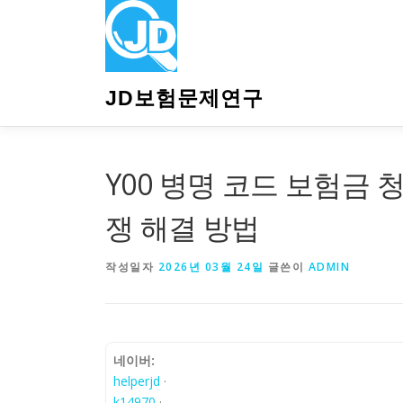
내
용
으
로
바
JD보험문제연구
로
가
기
Y00 병명 코드 보험금 청
쟁 해결 방법
작성일자
2026년 03월 24일
글쓴이
ADMIN
네이버:
helperjd
·
k14970
·