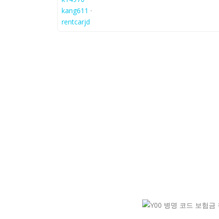
kang611
·
rentcarjd