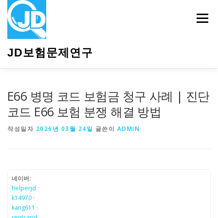
내
용
메뉴
으
로
바
JD보험문제연구
로
가
기
HOME
소개
보험관련정보
상담안내
E66 병명 코드 보험금 청구 사례 | 진단
코드 E66 보험 분쟁 해결 방법
작성일자
2026년 03월 24일
글쓴이
ADMIN
네이버:
helperjd
·
k14970
·
kang611
·
rentcarjd