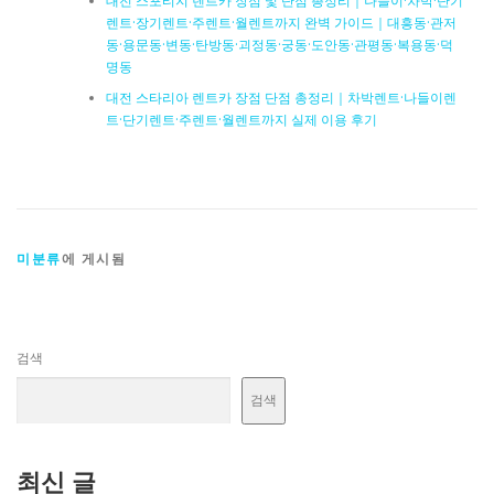
대전 스포티지 렌트카 장점 및 단점 총정리｜나들이·차박·단기
렌트·장기렌트·주렌트·월렌트까지 완벽 가이드｜대흥동·관저
동·용문동·변동·탄방동·괴정동·궁동·도안동·관평동·복용동·덕
명동
대전 스타리아 렌트카 장점 단점 총정리｜차박렌트·나들이렌
트·단기렌트·주렌트·월렌트까지 실제 이용 후기
미분류
에 게시됨
검색
검색
최신 글