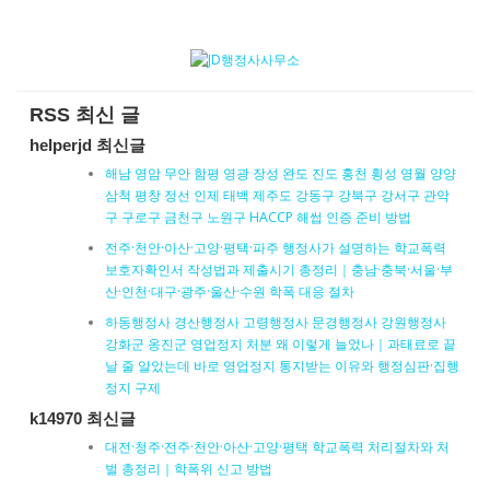
RSS 최신 글
helperjd 최신글
해남 영암 무안 함평 영광 장성 완도 진도 홍천 횡성 영월 양양
삼척 평창 정선 인제 태백 제주도 강동구 강북구 강서구 관악
구 구로구 금천구 노원구 HACCP 해썹 인증 준비 방법
전주·천안·아산·고양·평택·파주 행정사가 설명하는 학교폭력
보호자확인서 작성법과 제출시기 총정리｜충남·충북·서울·부
산·인천·대구·광주·울산·수원 학폭 대응 절차
하동행정사 경산행정사 고령행정사 문경행정사 강원행정사
강화군 옹진군 영업정지 처분 왜 이렇게 늘었나｜과태료로 끝
날 줄 알았는데 바로 영업정지 통지받는 이유와 행정심판·집행
정지 구제
k14970 최신글
대전·청주·전주·천안·아산·고양·평택 학교폭력 처리절차와 처
벌 총정리｜학폭위 신고 방법