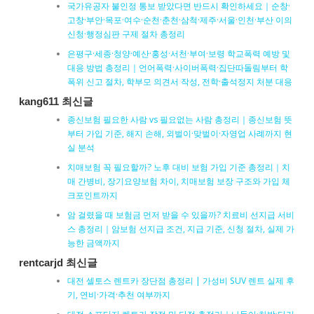
국가유공자 불인정 통보 받았다면 반드시 확인하세요｜순창·
고창·부안·목포·여수·순천·춘천·삼척·제주·서울·인천·부산 이의
신청·행정심판 구제 절차 총정리
은평구·세종·청양·예산·홍성·서천·부여·보령 학교폭력 예방 및
대응 방법 총정리｜언어폭력·사이버폭력·집단따돌림부터 학
폭위 신고 절차, 학부모 의견서 작성, 전학·출석정지 처분 대응
kang611 최신글
종신보험 필요한 사람 vs 필요없는 사람 총정리｜종신보험 뜻
부터 가입 기준, 해지 손해, 외벌이·맞벌이·자영업 사례까지 현
실 분석
치매보험 꼭 필요할까? 노후 대비 보험 가입 기준 총정리｜치
매 간병비, 장기요양보험 차이, 치매보험 보장 구조와 가입 체
크포인트까지
암 걸렸을 때 보험금 먼저 받을 수 있을까? 치료비 선지급 서비
스 총정리｜암보험 선지급 조건, 지급 기준, 신청 절차, 실제 가
능한 금액까지
rentcarjd 최신글
대전 셀토스 렌트카 장단점 총정리 | 가성비 SUV 렌트 실제 후
기, 연비·가격·추천 여부까지