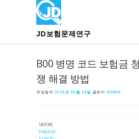
내
용
으
로
바
JD보험문제연구
로
가
기
B00 병명 코드 보험금 청
쟁 해결 방법
작성일자
2026년 03월 24일
글쓴이
ADMIN
네이버:
helperjd
·
k14970
·