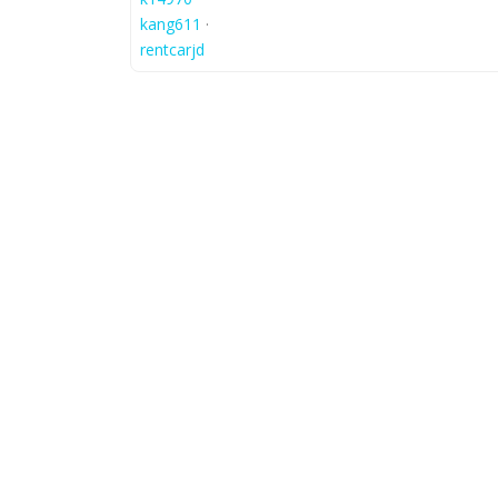
kang611
·
rentcarjd