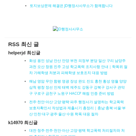
토지보상문제 해결은 JD행정사사무소가 함께합니다
RSS 최신 글
helperjd 최신글
화성 용인 성남 안산 안양 부천 의정부 분당 일산 구리 남양주
과천 오산 창원 진주 고성 학교폭력 조치사항 안내｜학폭위 절
차 가해학생 처분과 피해학생 보호조치 대응 방법
해남 영암 무안 함평 영광 장성 완도 진도 홍천 횡성 영월 양양
삼척 평창 정선 인제 태백 제주도 강동구 강북구 강서구 관악
구 구로구 금천구 노원구 HACCP 해썹 인증 준비 방법
전주·천안·아산·고양·평택·파주 행정사가 설명하는 학교폭력
보호자확인서 작성법과 제출시기 총정리｜충남·충북·서울·부
산·인천·대구·광주·울산·수원 학폭 대응 절차
k14970 최신글
대전·청주·전주·천안·아산·고양·평택 학교폭력 처리절차와 처