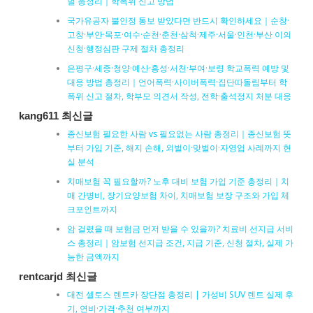
벌 총정리｜학폭위 신고 방법
국가유공자 불인정 통보 받았다면 반드시 확인하세요｜순창·
고창·부안·목포·여수·순천·춘천·삼척·제주·서울·인천·부산 이의
신청·행정심판 구제 절차 총정리
은평구·세종·청양·예산·홍성·서천·부여·보령 학교폭력 예방 및
대응 방법 총정리｜언어폭력·사이버폭력·집단따돌림부터 학
폭위 신고 절차, 학부모 의견서 작성, 전학·출석정지 처분 대응
kang611 최신글
종신보험 필요한 사람 vs 필요없는 사람 총정리｜종신보험 뜻
부터 가입 기준, 해지 손해, 외벌이·맞벌이·자영업 사례까지 현
실 분석
치매보험 꼭 필요할까? 노후 대비 보험 가입 기준 총정리｜치
매 간병비, 장기요양보험 차이, 치매보험 보장 구조와 가입 체
크포인트까지
암 걸렸을 때 보험금 먼저 받을 수 있을까? 치료비 선지급 서비
스 총정리｜암보험 선지급 조건, 지급 기준, 신청 절차, 실제 가
능한 금액까지
rentcarjd 최신글
대전 셀토스 렌트카 장단점 총정리 | 가성비 SUV 렌트 실제 후
기, 연비·가격·추천 여부까지