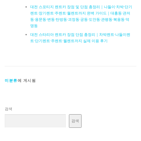
대전 스포티지 렌트카 장점 및 단점 총정리｜나들이·차박·단기
렌트·장기렌트·주렌트·월렌트까지 완벽 가이드｜대흥동·관저
동·용문동·변동·탄방동·괴정동·궁동·도안동·관평동·복용동·덕
명동
대전 스타리아 렌트카 장점 단점 총정리｜차박렌트·나들이렌
트·단기렌트·주렌트·월렌트까지 실제 이용 후기
미분류
에 게시됨
검색
검색