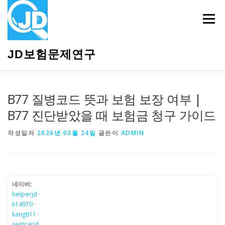
내
용
메뉴
으
로
바
JD보험문제연구
로
가
기
HOME
소개
보험관련정보
상담안내
B77 질병코드 뜻과 보험 보장 여부 |
B77 진단받았을 때 보험금 청구 가이드
작성일자
2026년 03월 24일
글쓴이
ADMIN
네이버:
helperjd
·
k14970
·
kang611
·
rentcarjd