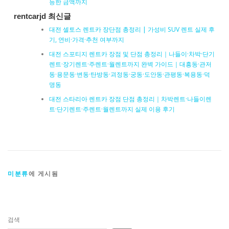
능한 금액까지
rentcarjd 최신글
대전 셀토스 렌트카 장단점 총정리 | 가성비 SUV 렌트 실제 후
기, 연비·가격·추천 여부까지
대전 스포티지 렌트카 장점 및 단점 총정리｜나들이·차박·단기
렌트·장기렌트·주렌트·월렌트까지 완벽 가이드｜대흥동·관저
동·용문동·변동·탄방동·괴정동·궁동·도안동·관평동·복용동·덕
명동
대전 스타리아 렌트카 장점 단점 총정리｜차박렌트·나들이렌
트·단기렌트·주렌트·월렌트까지 실제 이용 후기
미분류
에 게시됨
검색