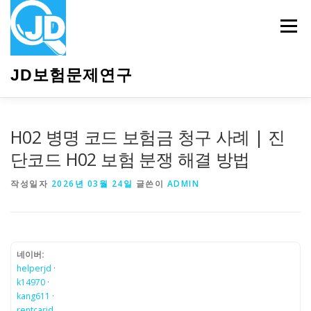
내
용
메뉴
으
로
바
JD보험문제연구
로
가
기
HOME
소개
보험관련정보
상담안내
H02 병명 코드 보험금 청구 사례 | 진
단코드 H02 보험 분쟁 해결 방법
작성일자
2026년 03월 24일
글쓴이
ADMIN
네이버:
helperjd
·
k14970
·
kang611
·
rentcarjd