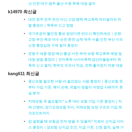
산·인천·대구·광주·울산·수원 학폭 대응 절차
k14970 최신글
대전·청주·전주·천안·아산·고양·평택 학교폭력 처리절차와 처
벌 총정리｜학폭위 신고 방법
국가유공자 불인정 통보 받았다면 반드시 확인하세요｜순창·
고창·부안·목포·여수·순천·춘천·삼척·제주·서울·인천·부산 이의
신청·행정심판 구제 절차 총정리
은평구·세종·청양·예산·홍성·서천·부여·보령 학교폭력 예방 및
대응 방법 총정리｜언어폭력·사이버폭력·집단따돌림부터 학
폭위 신고 절차, 학부모 의견서 작성, 전학·출석정지 처분 대응
kang611 최신글
종신보험 필요한 사람 vs 필요없는 사람 총정리｜종신보험 뜻
부터 가입 기준, 해지 손해, 외벌이·맞벌이·자영업 사례까지 현
실 분석
치매보험 꼭 필요할까? 노후 대비 보험 가입 기준 총정리｜치
매 간병비, 장기요양보험 차이, 치매보험 보장 구조와 가입 체
크포인트까지
암 걸렸을 때 보험금 먼저 받을 수 있을까? 치료비 선지급 서비
스 총정리｜암보험 선지급 조건, 지급 기준, 신청 절차, 실제 가