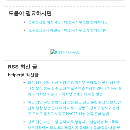
도움이 필요하시면
음주운전을 하셨다면 JD행정사사무소를 찾아주세요
토지보상문제 해결은 JD행정사사무소가 함께합니다
RSS 최신 글
helperjd 최신글
화성 용인 성남 안산 안양 부천 의정부 분당 일산 구리 남양주
과천 오산 창원 진주 고성 학교폭력 조치사항 안내｜학폭위 절
차 가해학생 처분과 피해학생 보호조치 대응 방법
해남 영암 무안 함평 영광 장성 완도 진도 홍천 횡성 영월 양양
삼척 평창 정선 인제 태백 제주도 강동구 강북구 강서구 관악
구 구로구 금천구 노원구 HACCP 해썹 인증 준비 방법
전주·천안·아산·고양·평택·파주 행정사가 설명하는 학교폭력
보호자확인서 작성법과 제출시기 총정리｜충남·충북·서울·부