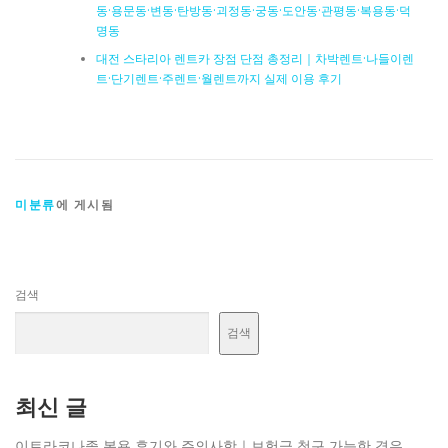
동·용문동·변동·탄방동·괴정동·궁동·도안동·관평동·복용동·덕
명동
대전 스타리아 렌트카 장점 단점 총정리｜차박렌트·나들이렌
트·단기렌트·주렌트·월렌트까지 실제 이용 후기
미분류
에 게시됨
검색
검색
최신 글
이트라코나졸 복용 후기와 주의사항｜보험금 청구 가능한 경우