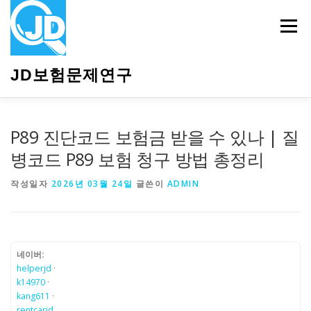
내
용
메뉴
으
로
바
JD보험문제연구
로
가
기
HOME
소개
보험관련정보
상담안내
P89 진단코드 보험금 받을 수 있나 | 질
병코드 P89 보험 청구 방법 총정리
작성일자
2026년 03월 24일
글쓴이
ADMIN
네이버:
helperjd
·
k14970
·
kang611
·
rentcarjd