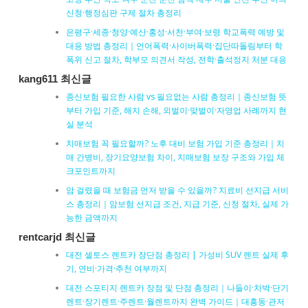
신청·행정심판 구제 절차 총정리
은평구·세종·청양·예산·홍성·서천·부여·보령 학교폭력 예방 및
대응 방법 총정리｜언어폭력·사이버폭력·집단따돌림부터 학
폭위 신고 절차, 학부모 의견서 작성, 전학·출석정지 처분 대응
kang611 최신글
종신보험 필요한 사람 vs 필요없는 사람 총정리｜종신보험 뜻
부터 가입 기준, 해지 손해, 외벌이·맞벌이·자영업 사례까지 현
실 분석
치매보험 꼭 필요할까? 노후 대비 보험 가입 기준 총정리｜치
매 간병비, 장기요양보험 차이, 치매보험 보장 구조와 가입 체
크포인트까지
암 걸렸을 때 보험금 먼저 받을 수 있을까? 치료비 선지급 서비
스 총정리｜암보험 선지급 조건, 지급 기준, 신청 절차, 실제 가
능한 금액까지
rentcarjd 최신글
대전 셀토스 렌트카 장단점 총정리 | 가성비 SUV 렌트 실제 후
기, 연비·가격·추천 여부까지
대전 스포티지 렌트카 장점 및 단점 총정리｜나들이·차박·단기
렌트·장기렌트·주렌트·월렌트까지 완벽 가이드｜대흥동·관저