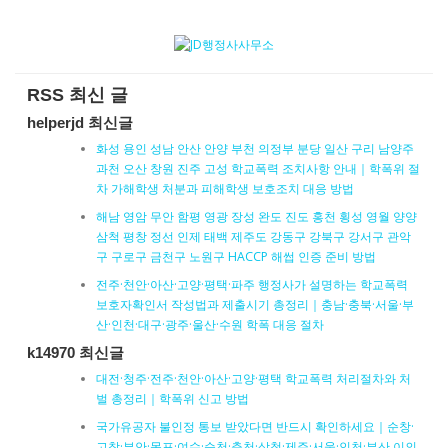
RSS 최신 글
helperjd 최신글
화성 용인 성남 안산 안양 부천 의정부 분당 일산 구리 남양주
과천 오산 창원 진주 고성 학교폭력 조치사항 안내｜학폭위 절
차 가해학생 처분과 피해학생 보호조치 대응 방법
해남 영암 무안 함평 영광 장성 완도 진도 홍천 횡성 영월 양양
삼척 평창 정선 인제 태백 제주도 강동구 강북구 강서구 관악
구 구로구 금천구 노원구 HACCP 해썹 인증 준비 방법
전주·천안·아산·고양·평택·파주 행정사가 설명하는 학교폭력
보호자확인서 작성법과 제출시기 총정리｜충남·충북·서울·부
산·인천·대구·광주·울산·수원 학폭 대응 절차
k14970 최신글
대전·청주·전주·천안·아산·고양·평택 학교폭력 처리절차와 처
벌 총정리｜학폭위 신고 방법
국가유공자 불인정 통보 받았다면 반드시 확인하세요｜순창·
고창·부안·목포·여수·순천·춘천·삼척·제주·서울·인천·부산 이의