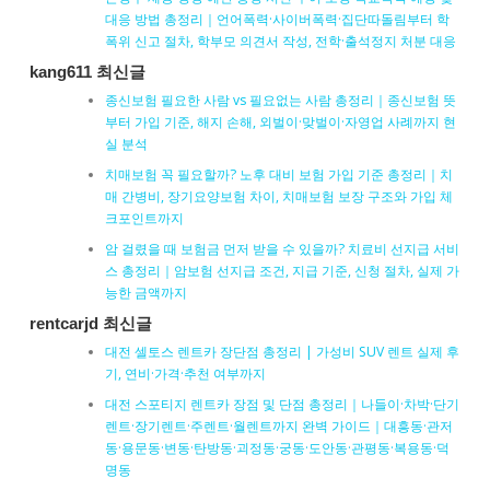
대응 방법 총정리｜언어폭력·사이버폭력·집단따돌림부터 학
폭위 신고 절차, 학부모 의견서 작성, 전학·출석정지 처분 대응
kang611 최신글
종신보험 필요한 사람 vs 필요없는 사람 총정리｜종신보험 뜻
부터 가입 기준, 해지 손해, 외벌이·맞벌이·자영업 사례까지 현
실 분석
치매보험 꼭 필요할까? 노후 대비 보험 가입 기준 총정리｜치
매 간병비, 장기요양보험 차이, 치매보험 보장 구조와 가입 체
크포인트까지
암 걸렸을 때 보험금 먼저 받을 수 있을까? 치료비 선지급 서비
스 총정리｜암보험 선지급 조건, 지급 기준, 신청 절차, 실제 가
능한 금액까지
rentcarjd 최신글
대전 셀토스 렌트카 장단점 총정리 | 가성비 SUV 렌트 실제 후
기, 연비·가격·추천 여부까지
대전 스포티지 렌트카 장점 및 단점 총정리｜나들이·차박·단기
렌트·장기렌트·주렌트·월렌트까지 완벽 가이드｜대흥동·관저
동·용문동·변동·탄방동·괴정동·궁동·도안동·관평동·복용동·덕
명동