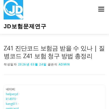
내
용
메뉴
으
로
바
JD보험문제연구
로
가
기
HOME
소개
보험관련정보
상담안내
Z41 진단코드 보험금 받을 수 있나 | 질
병코드 Z41 보험 청구 방법 총정리
작성일자
2026년 03월 24일
글쓴이
ADMIN
네이버:
helperjd
·
k14970
·
kang611
·
rentcarjd