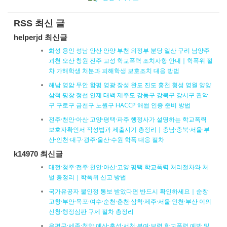
RSS 최신 글
helperjd 최신글
화성 용인 성남 안산 안양 부천 의정부 분당 일산 구리 남양주
과천 오산 창원 진주 고성 학교폭력 조치사항 안내｜학폭위 절
차 가해학생 처분과 피해학생 보호조치 대응 방법
해남 영암 무안 함평 영광 장성 완도 진도 홍천 횡성 영월 양양
삼척 평창 정선 인제 태백 제주도 강동구 강북구 강서구 관악
구 구로구 금천구 노원구 HACCP 해썹 인증 준비 방법
전주·천안·아산·고양·평택·파주 행정사가 설명하는 학교폭력
보호자확인서 작성법과 제출시기 총정리｜충남·충북·서울·부
산·인천·대구·광주·울산·수원 학폭 대응 절차
k14970 최신글
대전·청주·전주·천안·아산·고양·평택 학교폭력 처리절차와 처
벌 총정리｜학폭위 신고 방법
국가유공자 불인정 통보 받았다면 반드시 확인하세요｜순창·
고창·부안·목포·여수·순천·춘천·삼척·제주·서울·인천·부산 이의
신청·행정심판 구제 절차 총정리
은평구·세종·청양·예산·홍성·서천·부여·보령 학교폭력 예방 및