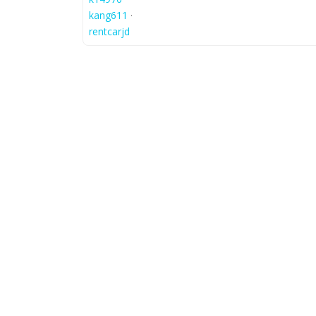
kang611
·
rentcarjd