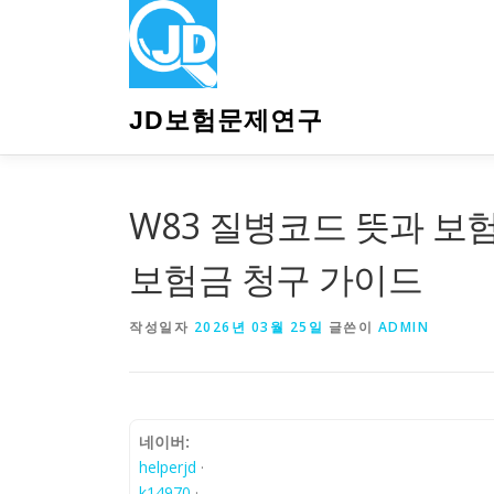
내
용
으
로
바
JD보험문제연구
로
가
기
W83 질병코드 뜻과 보험
보험금 청구 가이드
작성일자
2026년 03월 25일
글쓴이
ADMIN
네이버:
helperjd
·
k14970
·