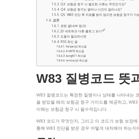
Q3: 보험금 청구 시 필요한 서류는 무엇인가요?
Q4: 보험금 청구는 얼마나 시간이 걸리나요?
Q5: W83 진단 후 치료를 받지 않으면 보험금 청구가 가
결론
관련 글(내부 링크)
JD 네트워크 다른 블로그 보기
도움이 필요하시면
RSS 최신 글
helperjd 최신글
k14970 최신글
kang611 최신글
rentcarjd 최신글
W83 질병코드 뜻
W83 질병코드는 특정한 질병이나 상태를 나타내는 코
을 받았을 때의 보험금 청구 가이드를 제공하고, W83
이해는 보험금 청구 시 필수적입니다.
W83 코드가 무엇인지, 그리고 이 코드가 보험 보장
통해 W83 진단을 받은 경우 어떻게 대처해야 하는지