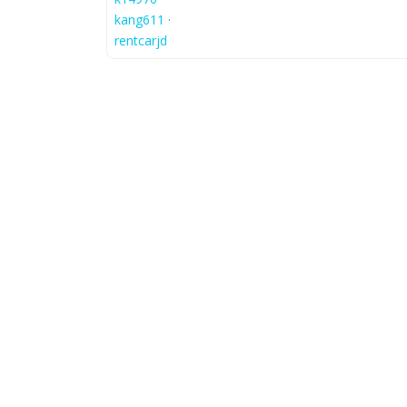
kang611
·
rentcarjd