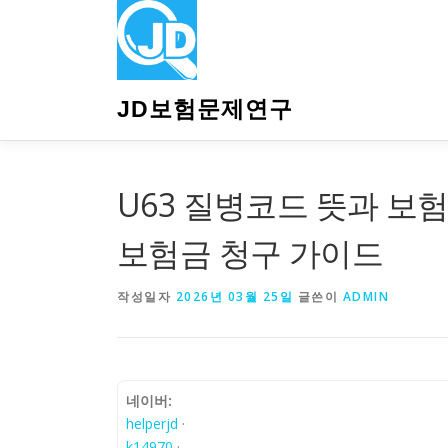
내
용
으
로
바
JD보험문제연구
로
가
기
U63 질병코드 뜻과 보험
보험금 청구 가이드
작성일자
2026년 03월 25일
글쓴이
ADMIN
네이버:
helperjd
·
k14970
·