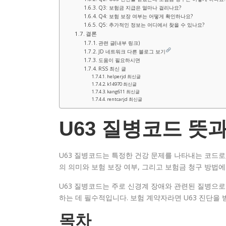
Q3: 보험금 지급은 얼마나 걸리나요?
Q4: 보험 보장 여부는 어떻게 확인하나요?
Q5: 추가적인 정보는 어디에서 찾을 수 있나요?
결론
관련 글(내부 링크)
JD 네트워크 다른 블로그 보기
도움이 필요하시면
RSS 최신 글
helperjd 최신글
k14970 최신글
kang611 최신글
rentcarjd 최신글
U63 질병코드 뜻
U63 질병코드는 특정한 건강 문제를 나타내는 코드로,
의 의미와 보험 보장 여부, 그리고 보험금 청구 방법
U63 질병코드는 주로 신경계 장애와 관련된 질병으로
하는 데 필수적입니다. 보험 계약자라면 U63 진단을
목차