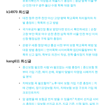
보호자확인서 작성법과 제출시기 총정리｜충남·충북·서울·부
산·인천·대구·광주·울산·수원 학폭 대응 절차
k14970 최신글
대전·청주·전주·천안·아산·고양·평택 학교폭력 처리절차와 처
벌 총정리｜학폭위 신고 방법
국가유공자 불인정 통보 받았다면 반드시 확인하세요｜순창·
고창·부안·목포·여수·순천·춘천·삼척·제주·서울·인천·부산 이의
신청·행정심판 구제 절차 총정리
은평구·세종·청양·예산·홍성·서천·부여·보령 학교폭력 예방 및
대응 방법 총정리｜언어폭력·사이버폭력·집단따돌림부터 학
폭위 신고 절차, 학부모 의견서 작성, 전학·출석정지 처분 대응
kang611 최신글
종신보험 필요한 사람 vs 필요없는 사람 총정리｜종신보험 뜻
부터 가입 기준, 해지 손해, 외벌이·맞벌이·자영업 사례까지 현
실 분석
치매보험 꼭 필요할까? 노후 대비 보험 가입 기준 총정리｜치
매 간병비, 장기요양보험 차이, 치매보험 보장 구조와 가입 체
크포인트까지
암 걸렸을 때 보험금 먼저 받을 수 있을까? 치료비 선지급 서비
스 총정리｜암보험 선지급 조건, 지급 기준, 신청 절차, 실제 가