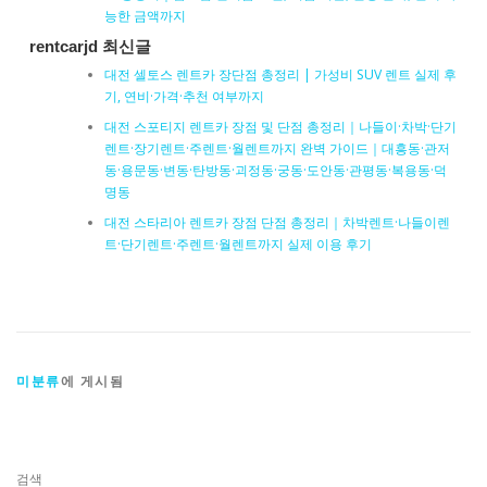
능한 금액까지
rentcarjd 최신글
대전 셀토스 렌트카 장단점 총정리 | 가성비 SUV 렌트 실제 후
기, 연비·가격·추천 여부까지
대전 스포티지 렌트카 장점 및 단점 총정리｜나들이·차박·단기
렌트·장기렌트·주렌트·월렌트까지 완벽 가이드｜대흥동·관저
동·용문동·변동·탄방동·괴정동·궁동·도안동·관평동·복용동·덕
명동
대전 스타리아 렌트카 장점 단점 총정리｜차박렌트·나들이렌
트·단기렌트·주렌트·월렌트까지 실제 이용 후기
미분류
에 게시됨
검색