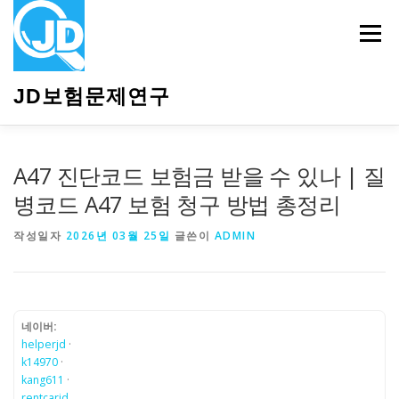
내
용
메뉴
으
로
바
JD보험문제연구
로
가
기
HOME
소개
보험관련정보
상담안내
A47 진단코드 보험금 받을 수 있나 | 질
병코드 A47 보험 청구 방법 총정리
작성일자
2026년 03월 25일
글쓴이
ADMIN
네이버:
helperjd
·
k14970
·
kang611
·
rentcarjd