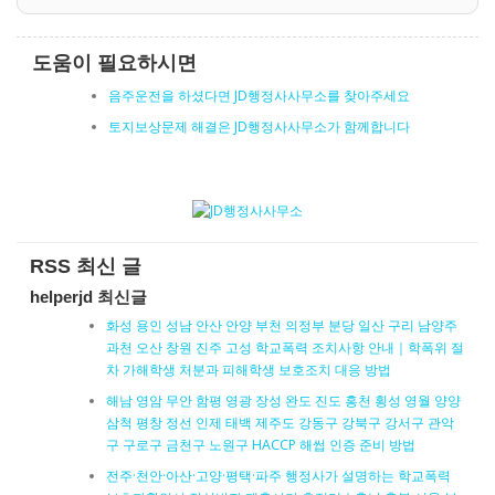
도움이 필요하시면
음주운전을 하셨다면 JD행정사사무소를 찾아주세요
토지보상문제 해결은 JD행정사사무소가 함께합니다
RSS 최신 글
helperjd 최신글
화성 용인 성남 안산 안양 부천 의정부 분당 일산 구리 남양주
과천 오산 창원 진주 고성 학교폭력 조치사항 안내｜학폭위 절
차 가해학생 처분과 피해학생 보호조치 대응 방법
해남 영암 무안 함평 영광 장성 완도 진도 홍천 횡성 영월 양양
삼척 평창 정선 인제 태백 제주도 강동구 강북구 강서구 관악
구 구로구 금천구 노원구 HACCP 해썹 인증 준비 방법
전주·천안·아산·고양·평택·파주 행정사가 설명하는 학교폭력