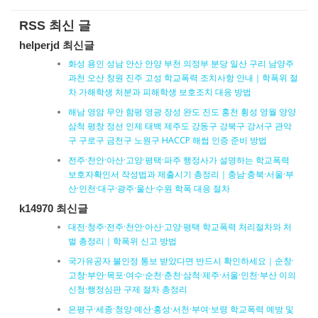
RSS 최신 글
helperjd 최신글
화성 용인 성남 안산 안양 부천 의정부 분당 일산 구리 남양주
과천 오산 창원 진주 고성 학교폭력 조치사항 안내｜학폭위 절
차 가해학생 처분과 피해학생 보호조치 대응 방법
해남 영암 무안 함평 영광 장성 완도 진도 홍천 횡성 영월 양양
삼척 평창 정선 인제 태백 제주도 강동구 강북구 강서구 관악
구 구로구 금천구 노원구 HACCP 해썹 인증 준비 방법
전주·천안·아산·고양·평택·파주 행정사가 설명하는 학교폭력
보호자확인서 작성법과 제출시기 총정리｜충남·충북·서울·부
산·인천·대구·광주·울산·수원 학폭 대응 절차
k14970 최신글
대전·청주·전주·천안·아산·고양·평택 학교폭력 처리절차와 처
벌 총정리｜학폭위 신고 방법
국가유공자 불인정 통보 받았다면 반드시 확인하세요｜순창·
고창·부안·목포·여수·순천·춘천·삼척·제주·서울·인천·부산 이의
신청·행정심판 구제 절차 총정리
은평구·세종·청양·예산·홍성·서천·부여·보령 학교폭력 예방 및