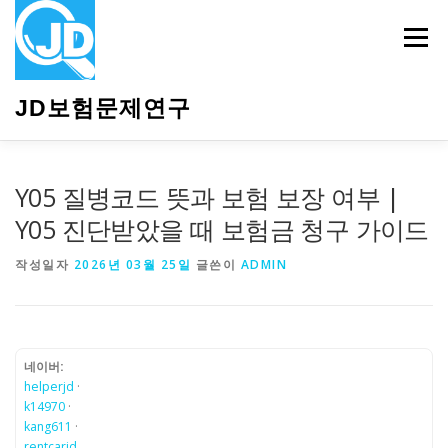
내
용
메뉴
으
로
바
JD보험문제연구
로
가
기
HOME
소개
보험관련정보
상담안내
Y05 질병코드 뜻과 보험 보장 여부 |
Y05 진단받았을 때 보험금 청구 가이드
작성일자
2026년 03월 25일
글쓴이
ADMIN
네이버:
helperjd
·
k14970
·
kang611
·
rentcarjd