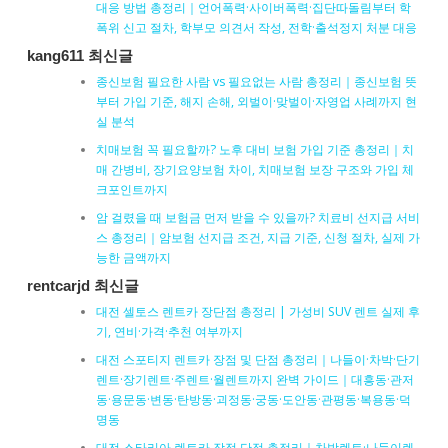
대응 방법 총정리｜언어폭력·사이버폭력·집단따돌림부터 학
폭위 신고 절차, 학부모 의견서 작성, 전학·출석정지 처분 대응
kang611 최신글
종신보험 필요한 사람 vs 필요없는 사람 총정리｜종신보험 뜻
부터 가입 기준, 해지 손해, 외벌이·맞벌이·자영업 사례까지 현
실 분석
치매보험 꼭 필요할까? 노후 대비 보험 가입 기준 총정리｜치
매 간병비, 장기요양보험 차이, 치매보험 보장 구조와 가입 체
크포인트까지
암 걸렸을 때 보험금 먼저 받을 수 있을까? 치료비 선지급 서비
스 총정리｜암보험 선지급 조건, 지급 기준, 신청 절차, 실제 가
능한 금액까지
rentcarjd 최신글
대전 셀토스 렌트카 장단점 총정리 | 가성비 SUV 렌트 실제 후
기, 연비·가격·추천 여부까지
대전 스포티지 렌트카 장점 및 단점 총정리｜나들이·차박·단기
렌트·장기렌트·주렌트·월렌트까지 완벽 가이드｜대흥동·관저
동·용문동·변동·탄방동·괴정동·궁동·도안동·관평동·복용동·덕
명동
대전 스타리아 렌트카 장점 단점 총정리｜차박렌트·나들이렌